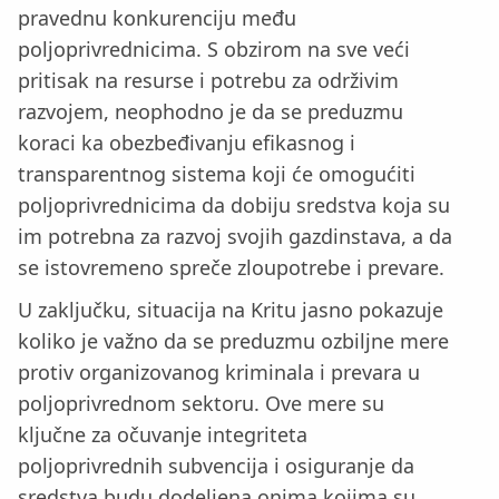
pravednu konkurenciju među
poljoprivrednicima. S obzirom na sve veći
pritisak na resurse i potrebu za održivim
razvojem, neophodno je da se preduzmu
koraci ka obezbeđivanju efikasnog i
transparentnog sistema koji će omogućiti
poljoprivrednicima da dobiju sredstva koja su
im potrebna za razvoj svojih gazdinstava, a da
se istovremeno spreče zloupotrebe i prevare.
U zaključku, situacija na Kritu jasno pokazuje
koliko je važno da se preduzmu ozbiljne mere
protiv organizovanog kriminala i prevara u
poljoprivrednom sektoru. Ove mere su
ključne za očuvanje integriteta
poljoprivrednih subvencija i osiguranje da
sredstva budu dodeljena onima kojima su