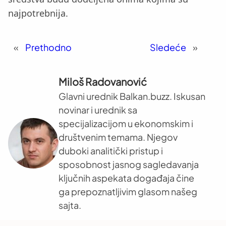
najpotrebnija.
«
Prethodno
Sledeće
»
Miloš Radovanović
Glavni urednik Balkan.buzz. Iskusan
novinar i urednik sa
specijalizacijom u ekonomskim i
društvenim temama. Njegov
duboki analitički pristup i
sposobnost jasnog sagledavanja
ključnih aspekata događaja čine
ga prepoznatljivim glasom našeg
sajta.