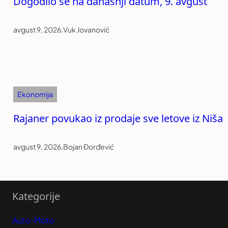
Dogodilo se na današnji datum, 9. avgust
avgust 9, 2026
.
Vuk Jovanović
Ekonomija
Rajaner povukao iz prodaje sve letove iz Niša
avgust 9, 2026
.
Bojan Đorđević
Kategorije
Auto-Moto