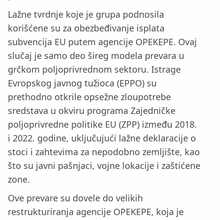
Lažne tvrdnje koje je grupa podnosila
korišćene su za obezbeđivanje isplata
subvencija EU putem agencije OPEKEPE. Ovaj
slučaj je samo deo šireg modela prevara u
grčkom poljoprivrednom sektoru. Istrage
Evropskog javnog tužioca (EPPO) su
prethodno otkrile opsežne zloupotrebe
sredstava u okviru programa Zajedničke
poljoprivredne politike EU (ZPP) između 2018.
i 2022. godine, uključujući lažne deklaracije o
stoci i zahtevima za nepodobno zemljište, kao
što su javni pašnjaci, vojne lokacije i zaštićene
zone.
Ove prevare su dovele do velikih
restrukturiranja agencije OPEKEPE, koja je