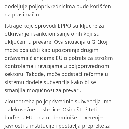
dodeljuje poljoprivrednicima bude korišćen
na pravi način.
Istrage koje sprovodi EPPO su ključne za
otkrivanje i sankcionisanje onih koji su
uključeni u prevare. Ova situacija u Grčkoj
može poslužiti kao upozorenje drugim
državama članicama EU o potrebi za strožim
kontrolama i revizijama u poljoprivrednom
sektoru. Takođe, može podstaći reforme u
sistemu dodele subvencija kako bi se
smanjila mogućnost za prevaru.
Zloupotreba poljoprivrednih subvencija ima
dalekosežne posledice. Osim što šteti
budžetu EU, ona underminiše poverenje
javnosti u institucije i postavlja prepreke za