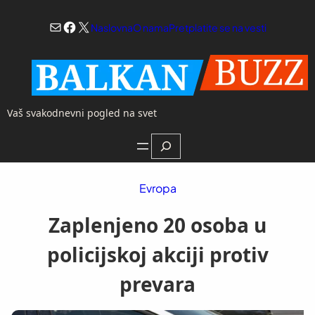
Skoči
Mail
Facebook
X
na
Naslovna
O nama
Pretplatite se na vesti
sadržaj
Vaš svakodnevni pogled na svet
Search
Evropa
Zaplenjeno 20 osoba u
policijskoj akciji protiv
prevara