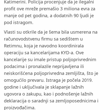
Katimerini. Policija procenjuje da je ilegalni
profit ove mreže premašio 3 miliona evra za
manje od pet godina, a dodatnih 90 ljudi je
pod istragom.
Vlasti su otkrile da je šema bila usmerena na
računovodstvenu firmu sa sedištem u
Retimnu, koja je navodno koordinirala
operaciju sa kancelarijama KYD-a. Ove
kancelarije su imale pristup poljoprivrednim
podacima i pronalazile neprijavljena ili
neiskorišćena poljoprivredna zemljišta, što je
omogućilo prevaru. Istraga je počela 2019.
godine i uključivala je sklapanje lažnih
ugovora o zakupu, kao i podnošenje lažnih
deklaracija o saradnji sa zemljoposednicima i
proizvođačima.