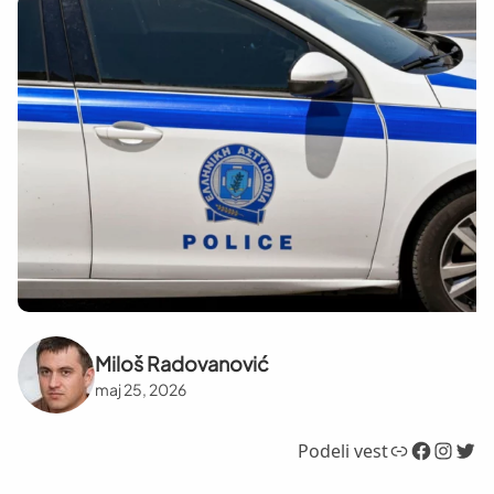
Miloš Radovanović
maj 25, 2026
Link
Facebook
Instagram
Twitter
Podeli vest