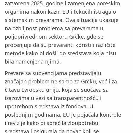
zatvorena 2025. godine i zamenjena poreskim
organima nakon kazni EU i tekućih istraga o
sistemskim prevarama. Ova situacija ukazuje
na ozbiljnost problema sa prevarama u
poljoprivrednom sektoru Grčke, gde se
procenjuje da su prevaranti koristili različite
metode kako bi došli do sredstava koja nisu
bila namenjena njima.
Prevare sa subvencijama predstavljaju
značajan problem ne samo za Grčku, već i za
čitavu Evropsku uniju, koja se suočava sa
izazovima u vezi sa transparentnošću i
upotrebom sredstava iz fondova. U
poslednjim godinama, EU je pojačala kontrole
i revizije kako bi sprečila zloupotrebu
sredstava i osigurala da novac koji se