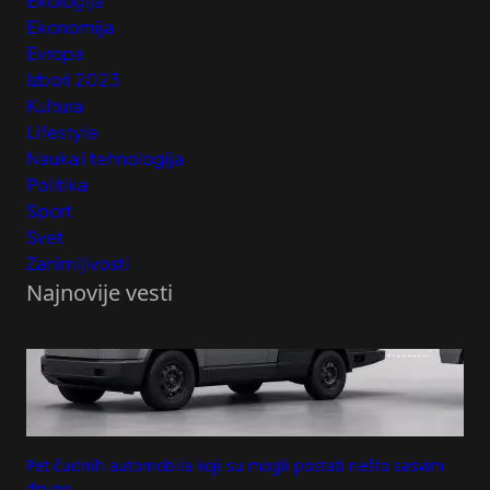
Ekologija
Ekonomija
Evropa
Izbori 2023
Kultura
Lifestyle
Nauka i tehnologija
Politika
Sport
Svet
Zanimljivosti
Najnovije vesti
Pet čudnih automobila koji su mogli postati nešto sasvim
drugo