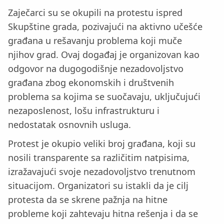
Zaječarci su se okupili na protestu ispred
Skupštine grada, pozivajući na aktivno učešće
građana u rešavanju problema koji muče
njihov grad. Ovaj događaj je organizovan kao
odgovor na dugogodišnje nezadovoljstvo
građana zbog ekonomskih i društvenih
problema sa kojima se suočavaju, uključujući
nezaposlenost, lošu infrastrukturu i
nedostatak osnovnih usluga.
Protest je okupio veliki broj građana, koji su
nosili transparente sa različitim natpisima,
izražavajući svoje nezadovoljstvo trenutnom
situacijom. Organizatori su istakli da je cilj
protesta da se skrene pažnja na hitne
probleme koji zahtevaju hitna rešenja i da se