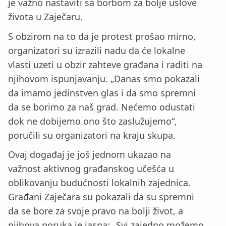
je važno nastaviti sa borbom za bolje uslove
života u Zaječaru.
S obzirom na to da je protest prošao mirno,
organizatori su izrazili nadu da će lokalne
vlasti uzeti u obzir zahteve građana i raditi na
njihovom ispunjavanju. „Danas smo pokazali
da imamo jedinstven glas i da smo spremni
da se borimo za naš grad. Nećemo odustati
dok ne dobijemo ono što zaslužujemo“,
poručili su organizatori na kraju skupa.
Ovaj događaj je još jednom ukazao na
važnost aktivnog građanskog učešća u
oblikovanju budućnosti lokalnih zajednica.
Građani Zaječara su pokazali da su spremni
da se bore za svoje pravo na bolji život, a
njihova poruka je jasna: „Svi zajedno možemo