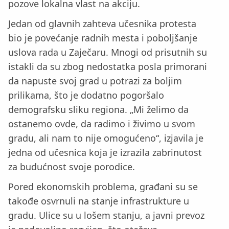
pozove lokalna vlast na akciju.
Jedan od glavnih zahteva učesnika protesta
bio je povećanje radnih mesta i poboljšanje
uslova rada u Zaječaru. Mnogi od prisutnih su
istakli da su zbog nedostatka posla primorani
da napuste svoj grad u potrazi za boljim
prilikama, što je dodatno pogoršalo
demografsku sliku regiona. „Mi želimo da
ostanemo ovde, da radimo i živimo u svom
gradu, ali nam to nije omogućeno“, izjavila je
jedna od učesnica koja je izrazila zabrinutost
za budućnost svoje porodice.
Pored ekonomskih problema, građani su se
takođe osvrnuli na stanje infrastrukture u
gradu. Ulice su u lošem stanju, a javni prevoz