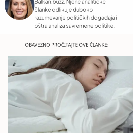
Balkan.buzz. Njene analitičke
članke odlikuje duboko
razumevanje političkih događaja i
oštra analiza savremene politike.
OBAVEZNO PROČITAJTE OVE ČLANKE: