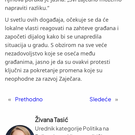
napraviti razliku.“
U svetlu ovih događaja, očekuje se da će
lokalne vlasti reagovati na zahteve građana i
započeti dijalog kako bi se unapredila
situacija u gradu. S obzirom na sve veće
nezadovoljstvo koje se oseća među
građanima, jasno je da su ovakvi protesti
ključni za pokretanje promena koje su
neophodne za razvoj Zaječara.
«
Prethodno
Sledeće
»
Živana Tasić
Urednik kategorije Politika na