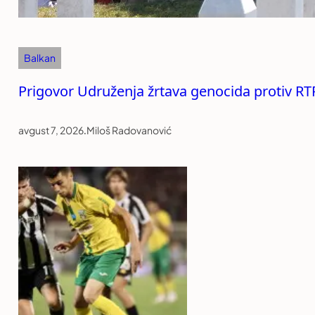
Balkan
Prigovor Udruženja žrtava genocida protiv RT
avgust 7, 2026
.
Miloš Radovanović