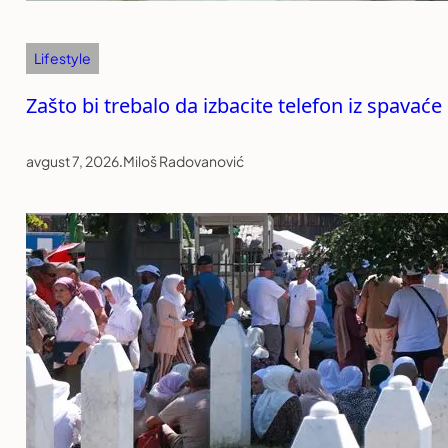
Lifestyle
Zašto bi trebalo da izbacite telefon iz spavać
avgust 7, 2026
.
Miloš Radovanović