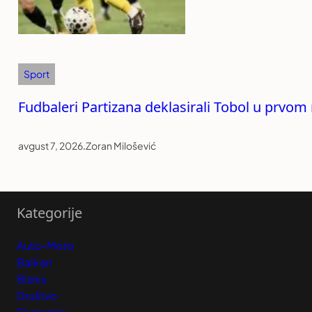
Sport
Fudbaleri Partizana deklasirali Tobol u prvom 
avgust 7, 2026
.
Zoran Milošević
Kategorije
Auto-Moto
Balkan
Biznis
Društvo