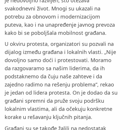
je nedovoljno razvijen, što otežava
svakodnevni život. Mnogi su ukazali na
potrebu za obnovom i modernizacijom
puteva, kao i na unapređenje javnog prevoza
kako bi se poboljšala mobilnost građana.
U okviru protesta, organizatori su pozvali na
dijalog između građana i lokalnih vlasti. „Nije
dovoljno samo doći i protestovati. Moramo
da razgovaramo sa našim liderima, da ih
podstaknemo da čuju naše zahteve i da
zajedno radimo na rešenju problema“, rekao
je jedan od lidera protesta. On je dodao da su
građani spremni da pruže svoju podršku
lokalnim vlastima, ali da očekuju konkretne
korake u rešavanju ključnih pitanja.
Građani su se takođe žalili na nedostatak