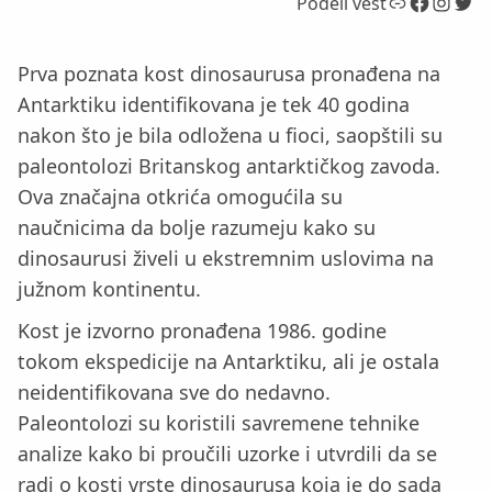
Link
Facebook
Instagram
Twitter
Podeli vest
Prva poznata kost dinosaurusa pronađena na
Antarktiku identifikovana je tek 40 godina
nakon što je bila odložena u fioci, saopštili su
paleontolozi Britanskog antarktičkog zavoda.
Ova značajna otkrića omogućila su
naučnicima da bolje razumeju kako su
dinosaurusi živeli u ekstremnim uslovima na
južnom kontinentu.
Kost je izvorno pronađena 1986. godine
tokom ekspedicije na Antarktiku, ali je ostala
neidentifikovana sve do nedavno.
Paleontolozi su koristili savremene tehnike
analize kako bi proučili uzorke i utvrdili da se
radi o kosti vrste dinosaurusa koja je do sada