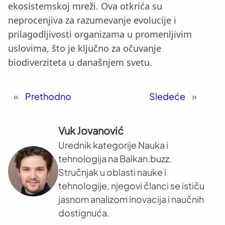
ekosistemskoj mreži. Ova otkrića su
neprocenjiva za razumevanje evolucije i
prilagodljivosti organizama u promenljivim
uslovima, što je ključno za očuvanje
biodiverziteta u današnjem svetu.
«
Prethodno
Sledeće
»
Vuk Jovanović
Urednik kategorije Nauka i
tehnologija na Balkan.buzz.
Stručnjak u oblasti nauke i
tehnologije, njegovi članci se ističu
jasnom analizom inovacija i naučnih
dostignuća.