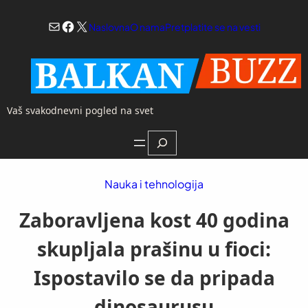
Skoči
Mail
Facebook
X
na
Naslovna
O nama
Pretplatite se na vesti
sadržaj
Vaš svakodnevni pogled na svet
Search
Nauka i tehnologija
Zaboravljena kost 40 godina
skupljala prašinu u fioci:
Ispostavilo se da pripada
dinosaurusu