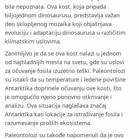
bila nepoznata. Ova kost, koja pripada
biljojednom dinosaurusu, predstavlja važan
deo sklopljenog mozaika koji objašnjava
evoluciju i adaptaciju dinosaurusa u različitim
klimatskim uslovima.
Zanimljivo je da se ova kost nalazi u jednom
od najhladnijih mesta na svetu, gde su uslovi
za očuvanje fosila izuzetno teški. Paleontolozi
su istakli da su temperature i ledene površine
Antarktika doprinele očuvanju ove kosti, što
je omogućilo njeno ponovno otkrivanje i
analizu. Ova situacija naglašava značaj
Antarktika kao lokacije za istraživanje fosila i
razumevanje prošlih ekosistema.
Paleontolozi su takođe napomenuli da je ovo