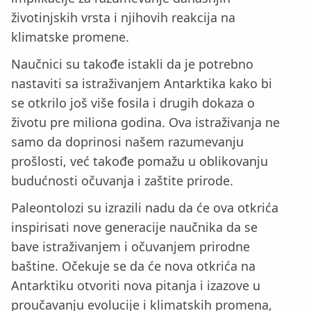
životinjskih vrsta i njihovih reakcija na
klimatske promene.
Naučnici su takođe istakli da je potrebno
nastaviti sa istraživanjem Antarktika kako bi
se otkrilo još više fosila i drugih dokaza o
životu pre miliona godina. Ova istraživanja ne
samo da doprinosi našem razumevanju
prošlosti, već takođe pomažu u oblikovanju
budućnosti očuvanja i zaštite prirode.
Paleontolozi su izrazili nadu da će ova otkrića
inspirisati nove generacije naučnika da se
bave istraživanjem i očuvanjem prirodne
baštine. Očekuje se da će nova otkrića na
Antarktiku otvoriti nova pitanja i izazove u
proučavanju evolucije i klimatskih promena,