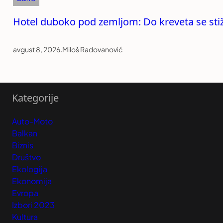
Hotel duboko pod zemljom: Do kreveta se stiže
avgust 8, 2026
.
Miloš Radovanović
Kategorije
Auto-Moto
Balkan
Biznis
Društvo
Ekologija
Ekonomija
Evropa
Izbori 2023
Kultura