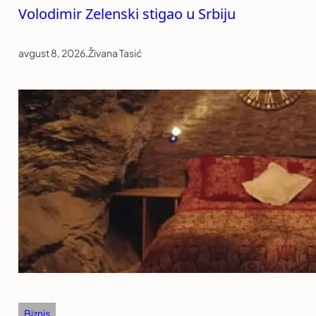
Volodimir Zelenski stigao u Srbiju
avgust 8, 2026
.
Živana Tasić
Biznis