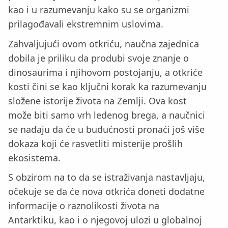
kao i u razumevanju kako su se organizmi
prilagođavali ekstremnim uslovima.
Zahvaljujući ovom otkriću, naučna zajednica
dobila je priliku da produbi svoje znanje o
dinosaurima i njihovom postojanju, a otkriće
kosti čini se kao ključni korak ka razumevanju
složene istorije života na Zemlji. Ova kost
može biti samo vrh ledenog brega, a naučnici
se nadaju da će u budućnosti pronaći još više
dokaza koji će rasvetliti misterije prošlih
ekosistema.
S obzirom na to da se istraživanja nastavljaju,
očekuje se da će nova otkrića doneti dodatne
informacije o raznolikosti života na
Antarktiku, kao i o njegovoj ulozi u globalnoj