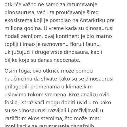
otkriće važno ne samo za razumevanje
dinosaurusa, već i za proučavanje šireg
ekosistema koji je postojao na Antarktiku pre
miliona godina. U vreme kada su dinosaurusi
hodali zemljom, ovaj kontinent je bio znatno
topliji i imao je raznovrsnu floru i faunu,
uključujući i druge vrste dinosaura, kao i
biljke koje su danas nepoznate.
Osim toga, ovo otkriće može pomoći
naučnicima da shvate kako su se dinosaurusi
prilagodili promenama u klimatskim
uslovima tokom vremena. Kroz analizu ovih
fosila, istraživači mogu dobiti uvid u to kako
su se dinosaurusi razvijali i preživljavali u
različitim ekosistemima, što može imati
implikacije za razumevanje današnjih