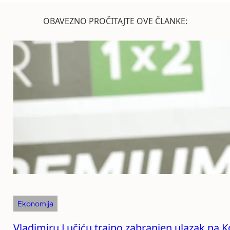
OBAVEZNO PROČITAJTE OVE ČLANKE:
Ekonomija
Vladimiru Lučiću trajno zabranjen ulazak na 