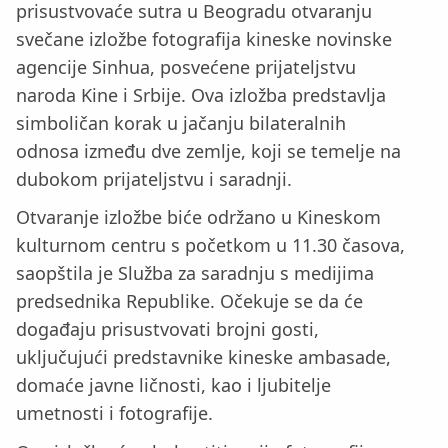
prisustvovaće sutra u Beogradu otvaranju
svečane izložbe fotografija kineske novinske
agencije Sinhua, posvećene prijateljstvu
naroda Kine i Srbije. Ova izložba predstavlja
simboličan korak u jačanju bilateralnih
odnosa između dve zemlje, koji se temelje na
dubokom prijateljstvu i saradnji.
Otvaranje izložbe biće održano u Kineskom
kulturnom centru s početkom u 11.30 časova,
saopštila je Služba za saradnju s medijima
predsednika Republike. Očekuje se da će
događaju prisustvovati brojni gosti,
uključujući predstavnike kineske ambasade,
domaće javne ličnosti, kao i ljubitelje
umetnosti i fotografije.