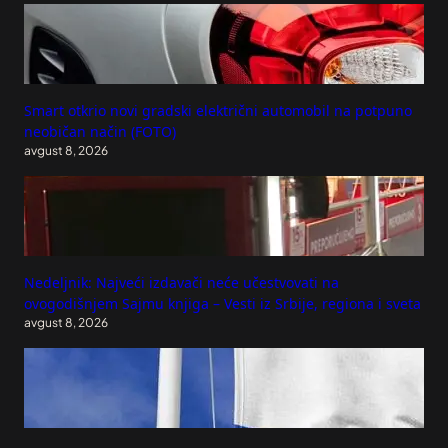
Smart otkrio novi gradski električni automobil na potpuno
neobičan način (FOTO)
avgust 8, 2026
Nedeljnik: Najveći izdavači neće učestvovati na
ovogodišnjem Sajmu knjiga – Vesti iz Srbije, regiona i sveta
avgust 8, 2026