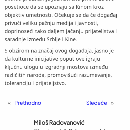
posetioce da se upoznaju sa Kinom kroz
objektiv umetnosti. Očekuje se da će događaj
privući veliku pažnju medija i javnosti,
doprinoseći tako daljem jačanju prijateljstva i
saradnje između Srbije i Kine.
S obzirom na značaj ovog događaja, jasno je
da kulturne inicijative poput ove igraju
ključnu ulogu u izgradnji mostova između
različitih naroda, promovišući razumevanje,
toleranciju i prijateljstvo.
«
Prethodno
Sledeće
»
Miloš Radovanović