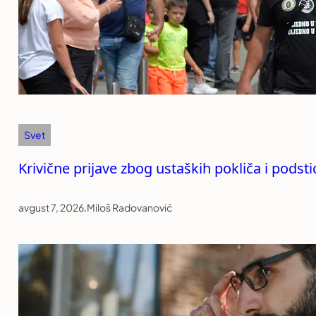
Svet
Krivične prijave zbog ustaških pokliča i podst
avgust 7, 2026
.
Miloš Radovanović