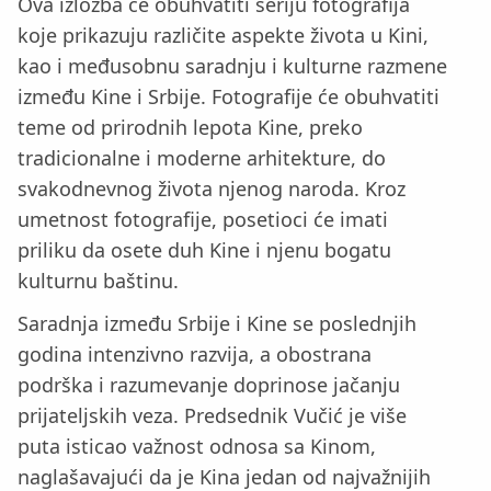
Ova izložba će obuhvatiti seriju fotografija
koje prikazuju različite aspekte života u Kini,
kao i međusobnu saradnju i kulturne razmene
između Kine i Srbije. Fotografije će obuhvatiti
teme od prirodnih lepota Kine, preko
tradicionalne i moderne arhitekture, do
svakodnevnog života njenog naroda. Kroz
umetnost fotografije, posetioci će imati
priliku da osete duh Kine i njenu bogatu
kulturnu baštinu.
Saradnja između Srbije i Kine se poslednjih
godina intenzivno razvija, a obostrana
podrška i razumevanje doprinose jačanju
prijateljskih veza. Predsednik Vučić je više
puta isticao važnost odnosa sa Kinom,
naglašavajući da je Kina jedan od najvažnijih