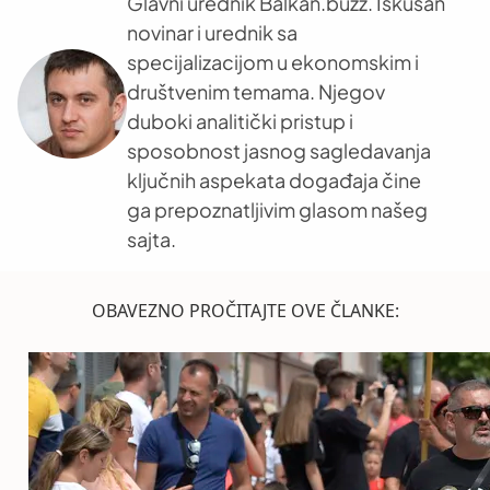
Glavni urednik Balkan.buzz. Iskusan
novinar i urednik sa
specijalizacijom u ekonomskim i
društvenim temama. Njegov
duboki analitički pristup i
sposobnost jasnog sagledavanja
ključnih aspekata događaja čine
ga prepoznatljivim glasom našeg
sajta.
OBAVEZNO PROČITAJTE OVE ČLANKE: