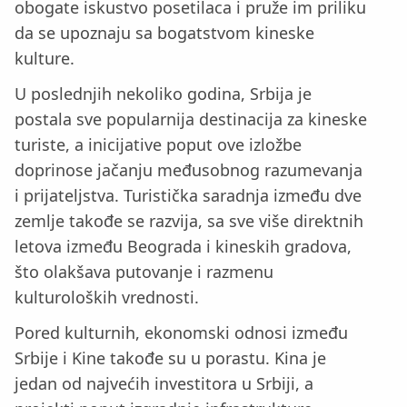
obogate iskustvo posetilaca i pruže im priliku
da se upoznaju sa bogatstvom kineske
kulture.
U poslednjih nekoliko godina, Srbija je
postala sve popularnija destinacija za kineske
turiste, a inicijative poput ove izložbe
doprinose jačanju međusobnog razumevanja
i prijateljstva. Turistička saradnja između dve
zemlje takođe se razvija, sa sve više direktnih
letova između Beograda i kineskih gradova,
što olakšava putovanje i razmenu
kulturoloških vrednosti.
Pored kulturnih, ekonomski odnosi između
Srbije i Kine takođe su u porastu. Kina je
jedan od najvećih investitora u Srbiji, a