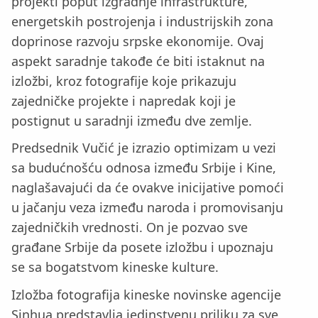
projekti poput izgradnje infrastrukture,
energetskih postrojenja i industrijskih zona
doprinose razvoju srpske ekonomije. Ovaj
aspekt saradnje takođe će biti istaknut na
izložbi, kroz fotografije koje prikazuju
zajedničke projekte i napredak koji je
postignut u saradnji između dve zemlje.
Predsednik Vučić je izrazio optimizam u vezi
sa budućnošću odnosa između Srbije i Kine,
naglašavajući da će ovakve inicijative pomoći
u jačanju veza između naroda i promovisanju
zajedničkih vrednosti. On je pozvao sve
građane Srbije da posete izložbu i upoznaju
se sa bogatstvom kineske kulture.
Izložba fotografija kineske novinske agencije
Sinhua predstavlja jedinstvenu priliku za sve