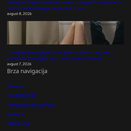
Postignut dogovor Libana i Izraela o mogućim trupama za
nadzor razoružavanja Hezbolaha – Svet
avgust 8, 2026
O ovoj temi mnogi parovi ne govore: Iskren razgovor o
intimnom životu jača vezu i donosi veću bliskost
avgust 7, 2026
Brza navigacija
O nama
Predloži Vest
Pretplatite se na vesti
Karijera
Marketing