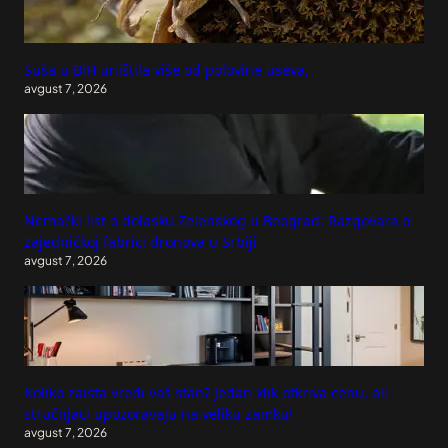
Suša u BiH uništila više od polovine useva,
avgust 7, 2026
Nemački list o dolasku Zelenskog u Beograd: Razgovara o
zajedničkoj fabrici dronova u Srbiji
avgust 7, 2026
Koliko zaista vredi vaš stan? Jedan klik otkriva cenu, ali
stručnjaci upozoravaju na veliku zamku!
avgust 7, 2026