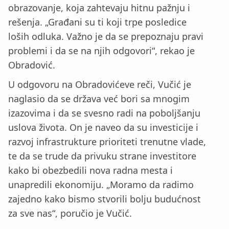
obrazovanje, koja zahtevaju hitnu pažnju i
rešenja. „Građani su ti koji trpe posledice
loših odluka. Važno je da se prepoznaju pravi
problemi i da se na njih odgovori“, rekao je
Obradović.
U odgovoru na Obradovićeve reči, Vučić je
naglasio da se država već bori sa mnogim
izazovima i da se svesno radi na poboljšanju
uslova života. On je naveo da su investicije i
razvoj infrastrukture prioriteti trenutne vlade,
te da se trude da privuku strane investitore
kako bi obezbedili nova radna mesta i
unapredili ekonomiju. „Moramo da radimo
zajedno kako bismo stvorili bolju budućnost
za sve nas“, poručio je Vučić.