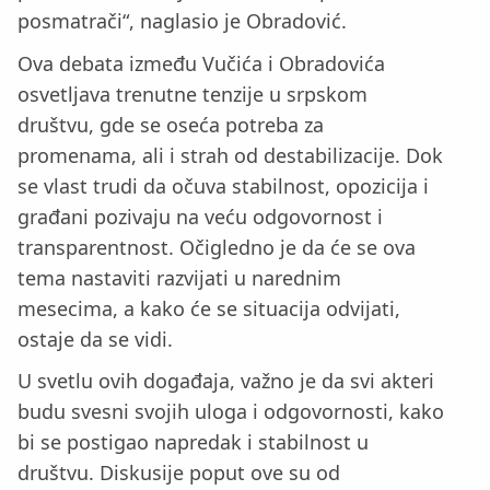
posmatrači“, naglasio je Obradović.
Ova debata između Vučića i Obradovića
osvetljava trenutne tenzije u srpskom
društvu, gde se oseća potreba za
promenama, ali i strah od destabilizacije. Dok
se vlast trudi da očuva stabilnost, opozicija i
građani pozivaju na veću odgovornost i
transparentnost. Očigledno je da će se ova
tema nastaviti razvijati u narednim
mesecima, a kako će se situacija odvijati,
ostaje da se vidi.
U svetlu ovih događaja, važno je da svi akteri
budu svesni svojih uloga i odgovornosti, kako
bi se postigao napredak i stabilnost u
društvu. Diskusije poput ove su od