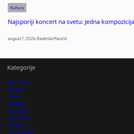
Kultura
Najsporiji koncert na svetu: Jedna kompozicija 
avgust 7, 2026
.
Radmila Marićić
Kategorije
Auto-Moto
Balkan
Biznis
Društvo
Ekologija
Ekonomija
Evropa
Izbori 2023