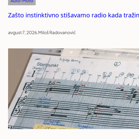
Auto-Moto
Zašto instinktivno stišavamo radio kada traži
avgust 7, 2026
.
Miloš Radovanović