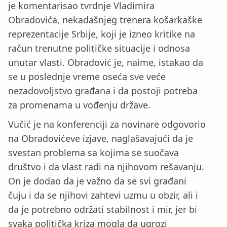
je komentarisao tvrdnje Vladimira
Obradovića, nekadašnjeg trenera košarkaške
reprezentacije Srbije, koji je izneo kritike na
račun trenutne političke situacije i odnosa
unutar vlasti. Obradović je, naime, istakao da
se u poslednje vreme oseća sve veće
nezadovoljstvo građana i da postoji potreba
za promenama u vođenju države.
Vučić je na konferenciji za novinare odgovorio
na Obradovićeve izjave, naglašavajući da je
svestan problema sa kojima se suočava
društvo i da vlast radi na njihovom rešavanju.
On je dodao da je važno da se svi građani
čuju i da se njihovi zahtevi uzmu u obzir, ali i
da je potrebno održati stabilnost i mir, jer bi
svaka politička kriza mogla da ugrozi