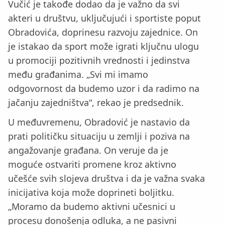
Vučić je takođe dodao da je važno da svi
akteri u društvu, uključujući i sportiste poput
Obradovića, doprinesu razvoju zajednice. On
je istakao da sport može igrati ključnu ulogu
u promociji pozitivnih vrednosti i jedinstva
među građanima. „Svi mi imamo
odgovornost da budemo uzor i da radimo na
jačanju zajedništva“, rekao je predsednik.
U međuvremenu, Obradović je nastavio da
prati političku situaciju u zemlji i poziva na
angažovanje građana. On veruje da je
moguće ostvariti promene kroz aktivno
učešće svih slojeva društva i da je važna svaka
inicijativa koja može doprineti boljitku.
„Moramo da budemo aktivni učesnici u
procesu donošenja odluka, a ne pasivni