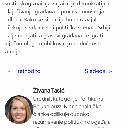
suštinskog značaja za jačanje demokratije i
uključivanje građana u proces donošenja
odluka. Kako se situacija bude razvijala,
očekuje se da će se i politička scena u Srbiji
dalje menjati, a glasovi građana će igrati
ključnu ulogu u oblikovanju budućnosti
zemlje.
«
Prethodno
Sledeće
»
Živana Tasić
Urednik kategorije Politika na
Balkan.buzz. Njene analitičke
članke odlikuje duboko
razumevanje političkih događaja i