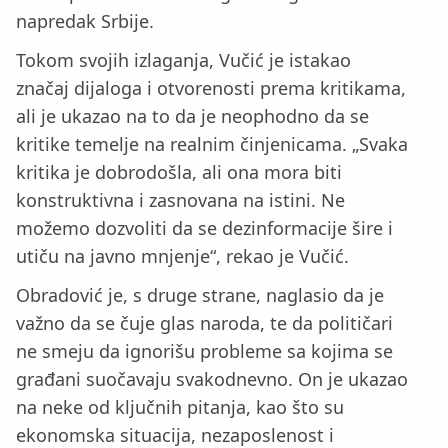
napredak Srbije.
Tokom svojih izlaganja, Vučić je istakao
značaj dijaloga i otvorenosti prema kritikama,
ali je ukazao na to da je neophodno da se
kritike temelje na realnim činjenicama. „Svaka
kritika je dobrodošla, ali ona mora biti
konstruktivna i zasnovana na istini. Ne
možemo dozvoliti da se dezinformacije šire i
utiču na javno mnjenje“, rekao je Vučić.
Obradović je, s druge strane, naglasio da je
važno da se čuje glas naroda, te da političari
ne smeju da ignorišu probleme sa kojima se
građani suočavaju svakodnevno. On je ukazao
na neke od ključnih pitanja, kao što su
ekonomska situacija, nezaposlenost i