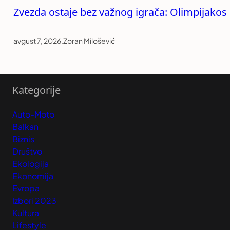
Zvezda ostaje bez važnog igrača: Olimpijako
avgust 7, 2026
.
Zoran Milošević
Kategorije
Auto-Moto
Balkan
Biznis
Društvo
Ekologija
Ekonomija
Evropa
Izbori 2023
Kultura
Lifestyle