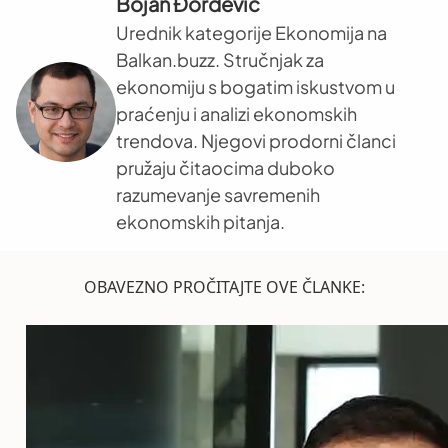
Bojan Đorđević
Urednik kategorije Ekonomija na
Balkan.buzz. Stručnjak za
ekonomiju s bogatim iskustvom u
praćenju i analizi ekonomskih
trendova. Njegovi prodorni članci
pružaju čitaocima duboko
razumevanje savremenih
ekonomskih pitanja.
OBAVEZNO PROČITAJTE OVE ČLANKE: