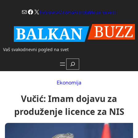
Skoči
Mail
Facebook
X
na
Naslovna
O nama
Pretplatite se na vesti
sadržaj
Vaš svakodnevni pogled na svet
Search
Ekonomija
Vučić: Imam dojavu za
produženje licence za NIS