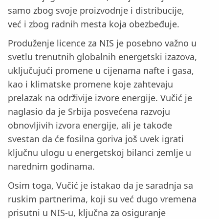
samo zbog svoje proizvodnje i distribucije,
već i zbog radnih mesta koja obezbeđuje.
Produženje licence za NIS je posebno važno u
svetlu trenutnih globalnih energetski izazova,
uključujući promene u cijenama nafte i gasa,
kao i klimatske promene koje zahtevaju
prelazak na održivije izvore energije. Vučić je
naglasio da je Srbija posvećena razvoju
obnovljivih izvora energije, ali je takođe
svestan da će fosilna goriva još uvek igrati
ključnu ulogu u energetskoj bilanci zemlje u
narednim godinama.
Osim toga, Vučić je istakao da je saradnja sa
ruskim partnerima, koji su već dugo vremena
prisutni u NIS-u, ključna za osiguranje