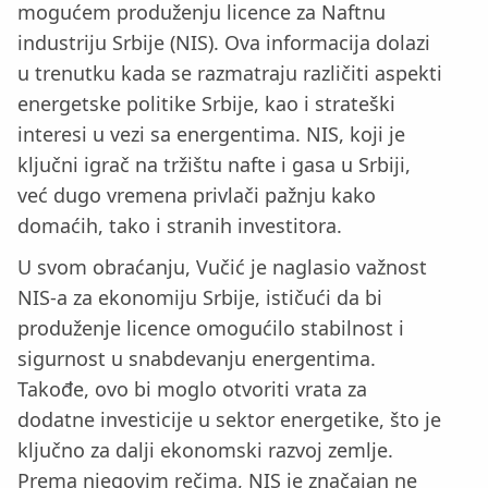
mogućem produženju licence za Naftnu
industriju Srbije (NIS). Ova informacija dolazi
u trenutku kada se razmatraju različiti aspekti
energetske politike Srbije, kao i strateški
interesi u vezi sa energentima. NIS, koji je
ključni igrač na tržištu nafte i gasa u Srbiji,
već dugo vremena privlači pažnju kako
domaćih, tako i stranih investitora.
U svom obraćanju, Vučić je naglasio važnost
NIS-a za ekonomiju Srbije, ističući da bi
produženje licence omogućilo stabilnost i
sigurnost u snabdevanju energentima.
Takođe, ovo bi moglo otvoriti vrata za
dodatne investicije u sektor energetike, što je
ključno za dalji ekonomski razvoj zemlje.
Prema njegovim rečima, NIS je značajan ne