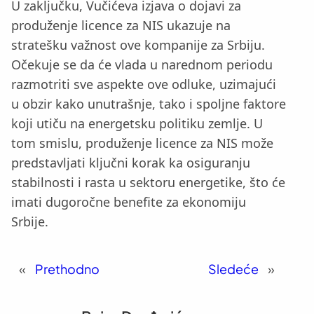
U zaključku, Vučićeva izjava o dojavi za
produženje licence za NIS ukazuje na
stratešku važnost ove kompanije za Srbiju.
Očekuje se da će vlada u narednom periodu
razmotriti sve aspekte ove odluke, uzimajući
u obzir kako unutrašnje, tako i spoljne faktore
koji utiču na energetsku politiku zemlje. U
tom smislu, produženje licence za NIS može
predstavljati ključni korak ka osiguranju
stabilnosti i rasta u sektoru energetike, što će
imati dugoročne benefite za ekonomiju
Srbije.
«
Prethodno
Sledeće
»