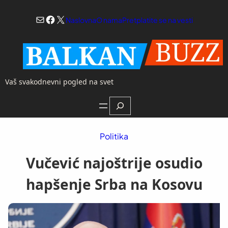
Skoči
Mail
Facebook
X
na
Naslovna
O nama
Pretplatite se na vesti
sadržaj
Vaš svakodnevni pogled na svet
Search
Politika
Vučević najoštrije osudio
hapšenje Srba na Kosovu