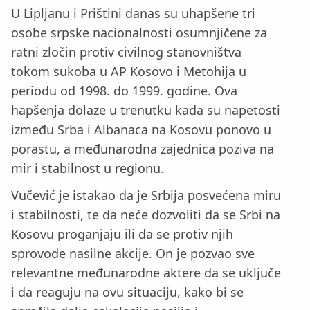
U Lipljanu i Prištini danas su uhapšene tri
osobe srpske nacionalnosti osumnjičene za
ratni zločin protiv civilnog stanovništva
tokom sukoba u AP Kosovo i Metohija u
periodu od 1998. do 1999. godine. Ova
hapšenja dolaze u trenutku kada su napetosti
između Srba i Albanaca na Kosovu ponovo u
porastu, a međunarodna zajednica poziva na
mir i stabilnost u regionu.
Vučević je istakao da je Srbija posvećena miru
i stabilnosti, te da neće dozvoliti da se Srbi na
Kosovu proganjaju ili da se protiv njih
sprovode nasilne akcije. On je pozvao sve
relevantne međunarodne aktere da se uključe
i da reaguju na ovu situaciju, kako bi se