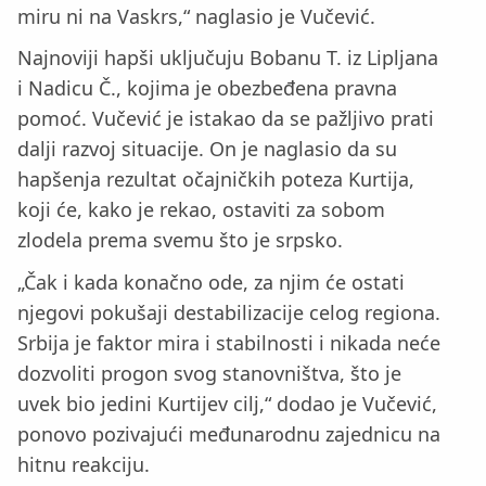
miru ni na Vaskrs,“ naglasio je Vučević.
Najnoviji hapši uključuju Bobanu T. iz Lipljana
i Nadicu Č., kojima je obezbeđena pravna
pomoć. Vučević je istakao da se pažljivo prati
dalji razvoj situacije. On je naglasio da su
hapšenja rezultat očajničkih poteza Kurtija,
koji će, kako je rekao, ostaviti za sobom
zlodela prema svemu što je srpsko.
„Čak i kada konačno ode, za njim će ostati
njegovi pokušaji destabilizacije celog regiona.
Srbija je faktor mira i stabilnosti i nikada neće
dozvoliti progon svog stanovništva, što je
uvek bio jedini Kurtijev cilj,“ dodao je Vučević,
ponovo pozivajući međunarodnu zajednicu na
hitnu reakciju.