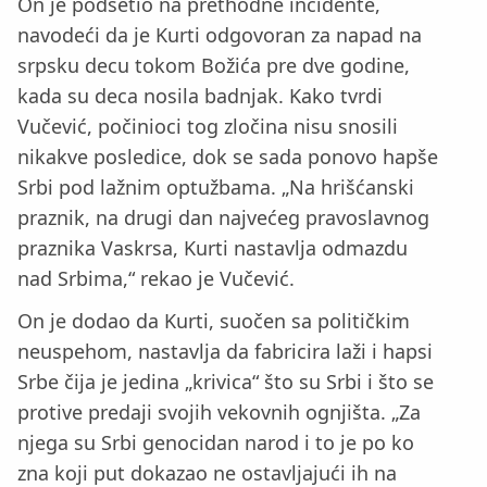
On je podsetio na prethodne incidente,
navodeći da je Kurti odgovoran za napad na
srpsku decu tokom Božića pre dve godine,
kada su deca nosila badnjak. Kako tvrdi
Vučević, počinioci tog zločina nisu snosili
nikakve posledice, dok se sada ponovo hapše
Srbi pod lažnim optužbama. „Na hrišćanski
praznik, na drugi dan najvećeg pravoslavnog
praznika Vaskrsa, Kurti nastavlja odmazdu
nad Srbima,“ rekao je Vučević.
On je dodao da Kurti, suočen sa političkim
neuspehom, nastavlja da fabricira laži i hapsi
Srbe čija je jedina „krivica“ što su Srbi i što se
protive predaji svojih vekovnih ognjišta. „Za
njega su Srbi genocidan narod i to je po ko
zna koji put dokazao ne ostavljajući ih na