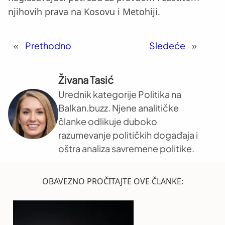
njihovih prava na Kosovu i Metohiji.
«
Prethodno
Sledeće
»
Živana Tasić
Urednik kategorije Politika na
Balkan.buzz. Njene analitičke
članke odlikuje duboko
razumevanje političkih događaja i
oštra analiza savremene politike.
OBAVEZNO PROČITAJTE OVE ČLANKE: