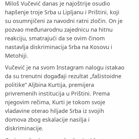
Miloš Vučević danas je najoštrije osudio
hapšenje troje Srba u Lipljanu i Prištini, koji
su osumnjičeni za navodni ratni zločin. On je
pozvao međunarodnu zajednicu na hitnu
reakciju, smatrajući da se ovim činom
nastavlja diskriminacija Srba na Kosovu i
Metohiji.
Vučević je na svom Instagram nalogu istakao
da su trenutni događaji rezultat „fašistoidne
politike“ Aljbina Kurtija, premijera
privremenih institucija u Prištini. Prema
njegovim rečima, Kurti je tokom svoje
vladavine oterao hiljade Srba iz svojih
domova zbog eskalacije nasilja i
diskriminacije.