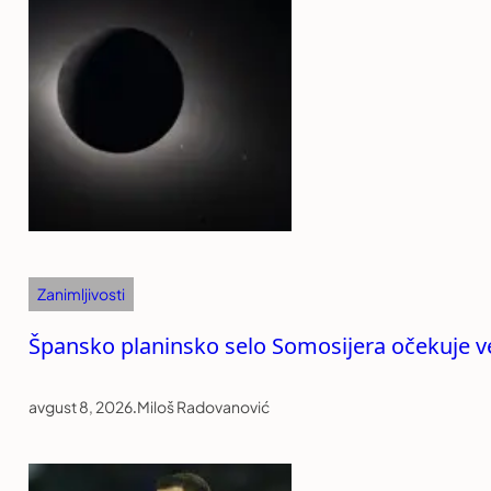
Zanimljivosti
Špansko planinsko selo Somosijera očekuje vel
avgust 8, 2026
.
Miloš Radovanović