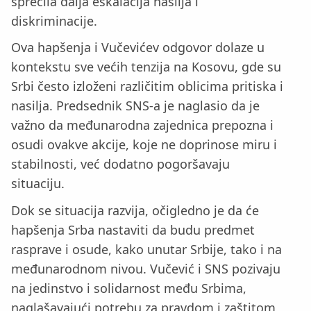
sprečila dalja eskalacija nasilja i
diskriminacije.
Ova hapšenja i Vučevićev odgovor dolaze u
kontekstu sve većih tenzija na Kosovu, gde su
Srbi često izloženi različitim oblicima pritiska i
nasilja. Predsednik SNS-a je naglasio da je
važno da međunarodna zajednica prepozna i
osudi ovakve akcije, koje ne doprinose miru i
stabilnosti, već dodatno pogoršavaju
situaciju.
Dok se situacija razvija, očigledno je da će
hapšenja Srba nastaviti da budu predmet
rasprave i osude, kako unutar Srbije, tako i na
međunarodnom nivou. Vučević i SNS pozivaju
na jedinstvo i solidarnost među Srbima,
naglašavajući potrebu za pravdom i zaštitom