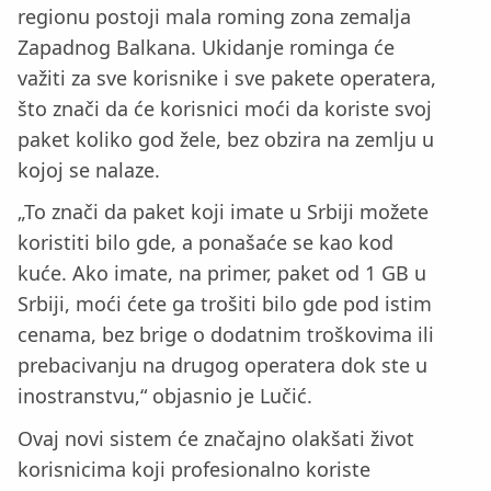
regionu postoji mala roming zona zemalja
Zapadnog Balkana. Ukidanje rominga će
važiti za sve korisnike i sve pakete operatera,
što znači da će korisnici moći da koriste svoj
paket koliko god žele, bez obzira na zemlju u
kojoj se nalaze.
„To znači da paket koji imate u Srbiji možete
koristiti bilo gde, a ponašaće se kao kod
kuće. Ako imate, na primer, paket od 1 GB u
Srbiji, moći ćete ga trošiti bilo gde pod istim
cenama, bez brige o dodatnim troškovima ili
prebacivanju na drugog operatera dok ste u
inostranstvu,“ objasnio je Lučić.
Ovaj novi sistem će značajno olakšati život
korisnicima koji profesionalno koriste