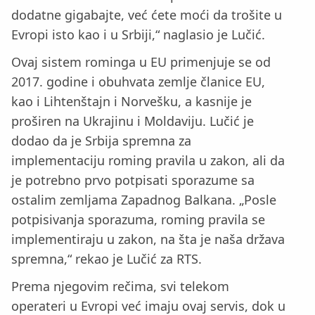
dodatne gigabajte, već ćete moći da trošite u
Evropi isto kao i u Srbiji,“ naglasio je Lučić.
Ovaj sistem rominga u EU primenjuje se od
2017. godine i obuhvata zemlje članice EU,
kao i Lihtenštajn i Norvešku, a kasnije je
proširen na Ukrajinu i Moldaviju. Lučić je
dodao da je Srbija spremna za
implementaciju roming pravila u zakon, ali da
je potrebno prvo potpisati sporazume sa
ostalim zemljama Zapadnog Balkana. „Posle
potpisivanja sporazuma, roming pravila se
implementiraju u zakon, na šta je naša država
spremna,“ rekao je Lučić za RTS.
Prema njegovim rečima, svi telekom
operateri u Evropi već imaju ovaj servis, dok u