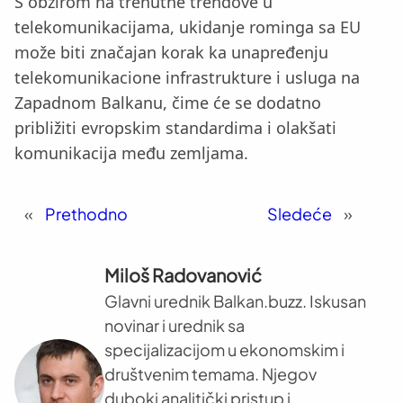
S obzirom na trenutne trendove u
telekomunikacijama, ukidanje rominga sa EU
može biti značajan korak ka unapređenju
telekomunikacione infrastrukture i usluga na
Zapadnom Balkanu, čime će se dodatno
približiti evropskim standardima i olakšati
komunikacija među zemljama.
«
Prethodno
Sledeće
»
Miloš Radovanović
Glavni urednik Balkan.buzz. Iskusan
novinar i urednik sa
specijalizacijom u ekonomskim i
društvenim temama. Njegov
duboki analitički pristup i