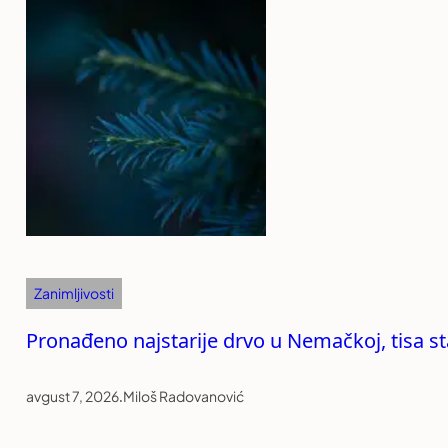
Zanimljivosti
Pronađeno najstarije drvo u Nemačkoj, tisa st
avgust 7, 2026
.
Miloš Radovanović