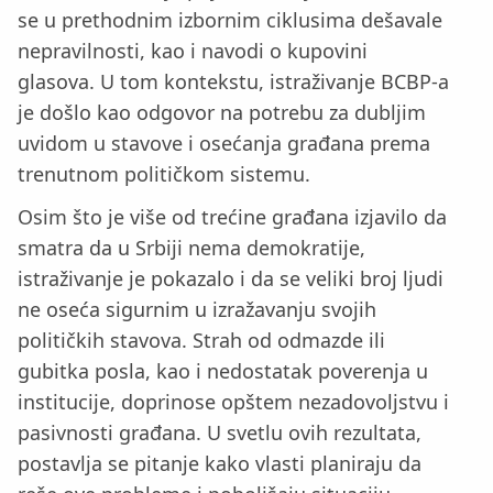
se u prethodnim izbornim ciklusima dešavale
nepravilnosti, kao i navodi o kupovini
glasova. U tom kontekstu, istraživanje BCBP-a
je došlo kao odgovor na potrebu za dubljim
uvidom u stavove i osećanja građana prema
trenutnom političkom sistemu.
Osim što je više od trećine građana izjavilo da
smatra da u Srbiji nema demokratije,
istraživanje je pokazalo i da se veliki broj ljudi
ne oseća sigurnim u izražavanju svojih
političkih stavova. Strah od odmazde ili
gubitka posla, kao i nedostatak poverenja u
institucije, doprinose opštem nezadovoljstvu i
pasivnosti građana. U svetlu ovih rezultata,
postavlja se pitanje kako vlasti planiraju da