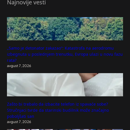
Najnovije vesti
„Samo je detonator zakazao“: Katastrofa na aerodromu
izbegnuta u poslednjem trenutku, Evropa ulazi u novu fazu
rata?
avgust 7, 2026
Zašto bi trebalo da izbacite telefon iz spavaće sobe?
Stručnjaci tvrde da starinski budilnik može značajno
poboljšati san
avgust 7, 2026