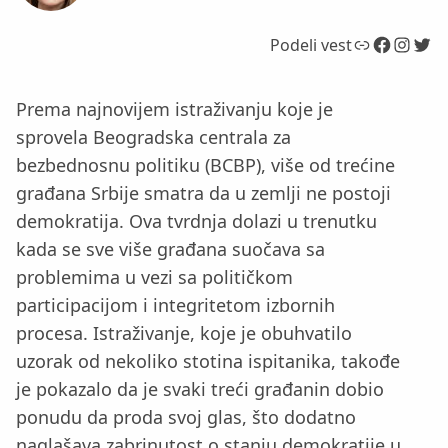
Link
Facebook
Instagram
Twitter
Podeli vest
Prema najnovijem istraživanju koje je
sprovela Beogradska centrala za
bezbednosnu politiku (BCBP), više od trećine
građana Srbije smatra da u zemlji ne postoji
demokratija. Ova tvrdnja dolazi u trenutku
kada se sve više građana suočava sa
problemima u vezi sa političkom
participacijom i integritetom izbornih
procesa. Istraživanje, koje je obuhvatilo
uzorak od nekoliko stotina ispitanika, takođe
je pokazalo da je svaki treći građanin dobio
ponudu da proda svoj glas, što dodatno
naglašava zabrinutost o stanju demokratije u