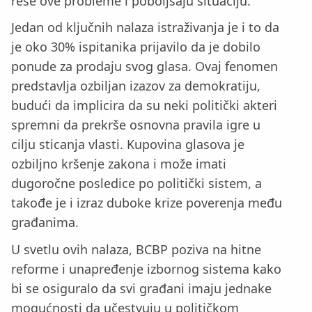
reše ove probleme i poboljšaju situaciju.
Jedan od ključnih nalaza istraživanja je i to da
je oko 30% ispitanika prijavilo da je dobilo
ponude za prodaju svog glasa. Ovaj fenomen
predstavlja ozbiljan izazov za demokratiju,
budući da implicira da su neki politički akteri
spremni da prekrše osnovna pravila igre u
cilju sticanja vlasti. Kupovina glasova je
ozbiljno kršenje zakona i može imati
dugoročne posledice po politički sistem, a
takođe je i izraz duboke krize poverenja među
građanima.
U svetlu ovih nalaza, BCBP poziva na hitne
reforme i unapređenje izbornog sistema kako
bi se osiguralo da svi građani imaju jednake
mogućnosti da učestvuju u političkom