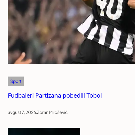
Sport
Fudbaleri Partizana pobedili Tobol
avgust 7, 2026
.
Zoran Milošević