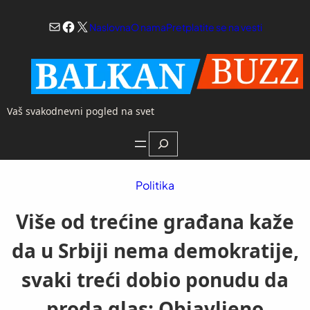
Skoči
Mail
Facebook
X
na
Naslovna
O nama
Pretplatite se na vesti
sadržaj
Vaš svakodnevni pogled na svet
Search
Politika
Više od trećine građana kaže
da u Srbiji nema demokratije,
svaki treći dobio ponudu da
proda glas: Objavljeno