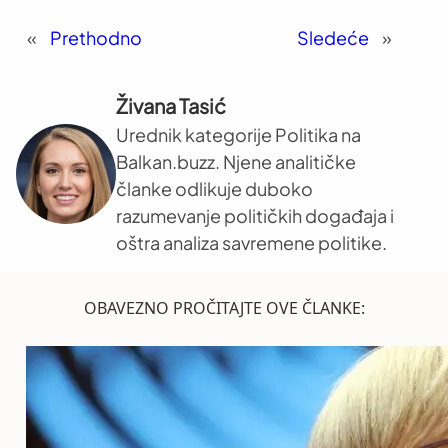
«
Prethodno
Sledeće
»
Živana Tasić
Urednik kategorije Politika na
Balkan.buzz. Njene analitičke
članke odlikuje duboko
razumevanje političkih događaja i
oštra analiza savremene politike.
OBAVEZNO PROČITAJTE OVE ČLANKE: