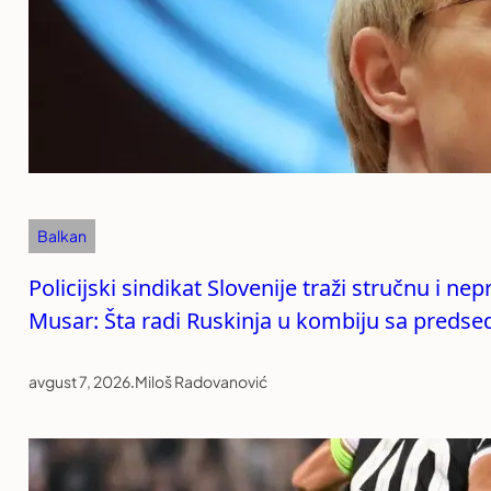
Balkan
Policijski sindikat Slovenije traži stručnu i n
Musar: Šta radi Ruskinja u kombiju sa preds
avgust 7, 2026
.
Miloš Radovanović