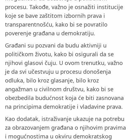
procesu. Takođe, važno je osnažiti institucije
koje se bave zaštitom izbornih prava i
transparentnošću, kako bi se povratilo
poverenje građana u demokratiju.
Građani su pozvani da budu aktivniji u
političkom životu, kako bi osigurali da se
njihovi glasovi čuju. U ovom trenutku, važno
je da svi učestvuju u procesu donošenja
odluka, bilo kroz glasanje, bilo kroz
angažman u civilnom društvu, kako bi se
obezbedila budućnost koja će biti zasnovana
na principima demokratije i vladavine prava.
Kao dodatak, istraživanje ukazuje na potrebu
za obrazovanjem građana o njihovim pravima
i mogućnostima u okviru demokratskog