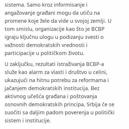
sistema. Samo kroz informisanje i
angažovanje građani mogu da utiču na
promene koje žele da vide u svojoj zemlji. U
tom smislu, organizacije kao što je BCBP
igraju ključnu ulogu u podizanju svesti o
važnosti demokratskih vrednosti i
participacije u političkom životu.
U zaključku, rezultati istraživanja BCBP-a
služe kao alarm za vlasti i društvo u celini,
ukazujući na hitnu potrebu za reformama i
jačanjem demokratskih institucija. Bez
aktivnog učešća građana i poštovanja
osnovnih demokratskih principa, Srbija će se
suočiti sa daljim padom poverenja u politički
sistem i institucije.