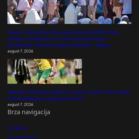
Prigovor Udruženja žrtava genocida protiv RTRS zbog
priloga o Potočarima: Ne smemo dozvoliti javno
ponižavanje i dehumanizaciju preživelih – Region
avgust 7, 2026
Fudbaleri Partizana deklasirali Tobol u prvom meču trećeg
kola kvalifikacija za Ligu konferencija
avgust 7, 2026
Brza navigacija
O nama
Predloži Vest