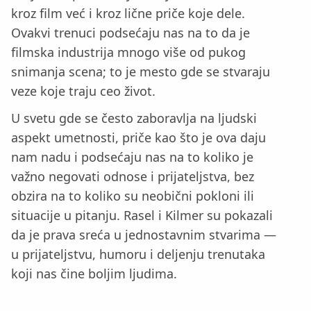
kroz film već i kroz lične priče koje dele.
Ovakvi trenuci podsećaju nas na to da je
filmska industrija mnogo više od pukog
snimanja scena; to je mesto gde se stvaraju
veze koje traju ceo život.
U svetu gde se često zaboravlja na ljudski
aspekt umetnosti, priče kao što je ova daju
nam nadu i podsećaju nas na to koliko je
važno negovati odnose i prijateljstva, bez
obzira na to koliko su neobični pokloni ili
situacije u pitanju. Rasel i Kilmer su pokazali
da je prava sreća u jednostavnim stvarima —
u prijateljstvu, humoru i deljenju trenutaka
koji nas čine boljim ljudima.