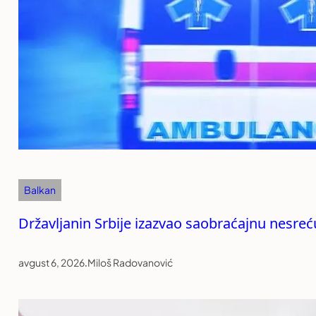
Balkan
Državljanin Srbije izazvao saobraćajnu nesreću
avgust 6, 2026
.
Miloš Radovanović