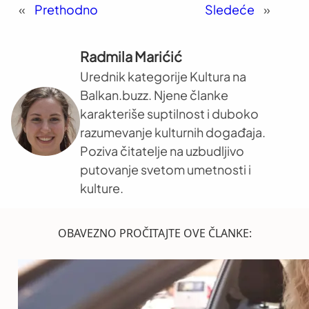
«
Prethodno
Sledeće
»
Radmila Marićić
Urednik kategorije Kultura na
Balkan.buzz. Njene članke
karakteriše suptilnost i duboko
razumevanje kulturnih događaja.
Poziva čitatelje na uzbudljivo
putovanje svetom umetnosti i
kulture.
OBAVEZNO PROČITAJTE OVE ČLANKE: