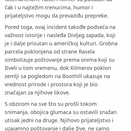
čak i u najtežim trenucima, humor i
prijateljstvo mogu da prevaziđu prepreke.
Pored toga, ovaj incident takođe podseća na
važnost istorije i nasleđa Divljeg zapada, koji
je i dalje prisutan u američkoj kulturi. Grobna
parcela poklonjena od strane Rasela
simbolizuje poštovanje prema onima koji su
živeli u tom vremenu, dok Kilmerov poklon
zemlji sa pogledom na Boothill ukazuje na
vrednost prirode i prostora koji je bio
značajan za njihove likove.
S obzirom na sve što su prošli tokom
snimanja, obojica glumaca su ostavili snažan
utisak jedni na druge. Njihovo prijateljstvo i
uzajamno poštovanje i dalje žive, ne samo