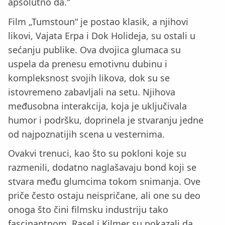
apsolutno da.“
Film „Tumstoun“ je postao klasik, a njihovi
likovi, Vajata Erpa i Dok Holideja, su ostali u
sećanju publike. Ova dvojica glumaca su
uspela da prenesu emotivnu dubinu i
kompleksnost svojih likova, dok su se
istovremeno zabavljali na setu. Njihova
međusobna interakcija, koja je uključivala
humor i podršku, doprinela je stvaranju jedne
od najpoznatijih scena u vesternima.
Ovakvi trenuci, kao što su pokloni koje su
razmenili, dodatno naglašavaju bond koji se
stvara među glumcima tokom snimanja. Ove
priče često ostaju neispričane, ali one su deo
onoga što čini filmsku industriju tako
fascinantnom. Rasel i Kilmer su pokazali da