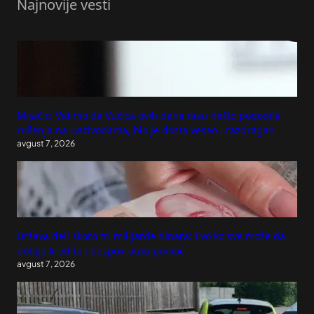
Najnovije vesti
Mijačić: Vidimo da Vučića ovih dana nisu nešto pogodila
rušenja na Gazivodama, bio je dosta veseo i razdragan
avgust 7, 2026
Država deli skoro tri milijarde dinara: Evo ko sve može da
dobije kredite i bespovratnu pomoć
avgust 7, 2026