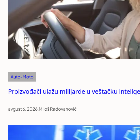
Auto-Moto
Proizvođači ulažu milijarde u veštačku intelige
avgust 6, 2026
.
Miloš Radovanović