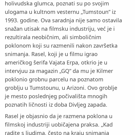
holivudska glumca, poznati su po svojim
ulogama u kultnom vesternu „Tumstoun“ iz
1993. godine. Ova saradnja nije samo ostavila
snažan utisak na filmsku industriju, već je i
rezultirala neobičnim, ali simboličnim
poklonom koji su razmenili nakon završetka
snimanja. Rasel, koji je u filmu igrao
američkog šerifa Vajata Erpa, otkrio je u
intervjuu za magazin „GQ“ da mu je Kilmer
poklonio grobnu parcelu na poznatom
groblju u Tumstounu, u Arizoni. Ovo groblje
je mesto poslednjeg počivališta mnogih
poznatih ličnosti iz doba Divljeg zapada.
Rasel je objasnio da je razmena poklona u
filmskoj industriji uobičajena praksa. „Kad
radite s ljudima, često na kraju snimanja