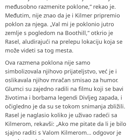
međusobno razmenite poklone,“ rekao je.
Međutim, nije znao da je i Kilmer pripremio
poklon za njega. „Val mi je poklonio jutro
zemlje s pogledom na Boothill,“ otkrio je
Rasel, aludirajući na prelepu lokaciju koja se
može videti sa tog mesta.
Ova razmena poklona nije samo
simbolizovala njihovo prijateljstvo, već je i
oslikavala njihov mračan smisao za humor.
Glumci su zajedno radili na filmu koji se bavi
životima i borbama legendi Divljeg zapada, i
očigledno je da su se tokom snimanja zbližili.
Rasel je naglasio koliko je uživao radeći sa
Kilmerom, rekavši: „Ako me pitate da li je bilo
sjajno raditi s Valom Kilmerom… odgovor je