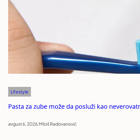
Lifestyle
Pasta za zube može da posluži kao neverovatn
avgust 6, 2026
.
Miloš Radovanović