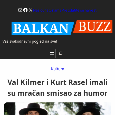
Skoči
Mail
Facebook
X
na
Naslovna
O nama
Pretplatite se na vesti
sadržaj
Vaš svakodnevni pogled na svet
Search
Kultura
Val Kilmer i Kurt Rasel imali
su mračan smisao za humor