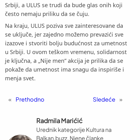
Srbiji, a ULUS se trudi da bude glas onih koji
često nemaju priliku da se čuju.
Na kraju, ULUS poziva sve zainteresovane da
se uključe, jer zajedno možemo prevazići sve
izazove i stvoriti bolju budućnost za umetnost
u Srbiji. U ovom teškom vremenu, solidarnost
je ključna, a „Nije men“ akcija je prilika da se
pokaže da umetnost ima snagu da inspiriše i
menja svet.
«
Prethodno
Sledeće
»
Radmila Marićić
Urednik kategorije Kultura na
Balkan.buzz. Njene članke