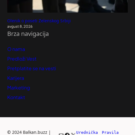
Olenik o poseti Zelenskog Srbiji
avgust 8, 2026
Brza navigacija
O nama
Predloži Vest
Pretplatite se na vesti
Karijera
Marketing
Kontakt
©
2024 Balkan.buzz |
Urednička 
Pravila 
Mail
Facebook
X