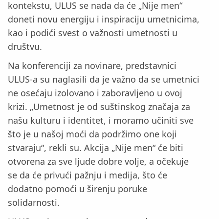
kontekstu, ULUS se nada da će „Nije men“
doneti novu energiju i inspiraciju umetnicima,
kao i podići svest o važnosti umetnosti u
društvu.
Na konferenciji za novinare, predstavnici
ULUS-a su naglasili da je važno da se umetnici
ne osećaju izolovano i zaboravljeno u ovoj
krizi. „Umetnost je od suštinskog značaja za
našu kulturu i identitet, i moramo učiniti sve
što je u našoj moći da podržimo one koji
stvaraju“, rekli su. Akcija „Nije men“ će biti
otvorena za sve ljude dobre volje, a očekuje
se da će privući pažnju i medija, što će
dodatno pomoći u širenju poruke
solidarnosti.