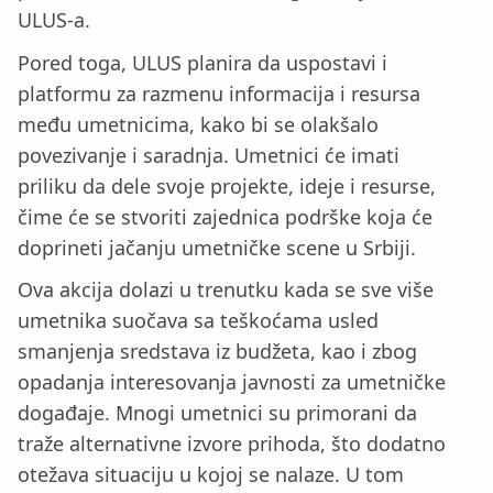
ULUS-a.
Pored toga, ULUS planira da uspostavi i
platformu za razmenu informacija i resursa
među umetnicima, kako bi se olakšalo
povezivanje i saradnja. Umetnici će imati
priliku da dele svoje projekte, ideje i resurse,
čime će se stvoriti zajednica podrške koja će
doprineti jačanju umetničke scene u Srbiji.
Ova akcija dolazi u trenutku kada se sve više
umetnika suočava sa teškoćama usled
smanjenja sredstava iz budžeta, kao i zbog
opadanja interesovanja javnosti za umetničke
događaje. Mnogi umetnici su primorani da
traže alternativne izvore prihoda, što dodatno
otežava situaciju u kojoj se nalaze. U tom