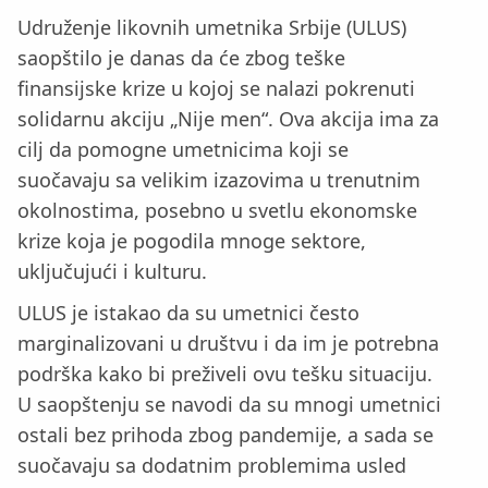
Udruženje likovnih umetnika Srbije (ULUS)
saopštilo je danas da će zbog teške
finansijske krize u kojoj se nalazi pokrenuti
solidarnu akciju „Nije men“. Ova akcija ima za
cilj da pomogne umetnicima koji se
suočavaju sa velikim izazovima u trenutnim
okolnostima, posebno u svetlu ekonomske
krize koja je pogodila mnoge sektore,
uključujući i kulturu.
ULUS je istakao da su umetnici često
marginalizovani u društvu i da im je potrebna
podrška kako bi preživeli ovu tešku situaciju.
U saopštenju se navodi da su mnogi umetnici
ostali bez prihoda zbog pandemije, a sada se
suočavaju sa dodatnim problemima usled