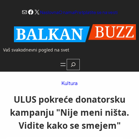
Skoči
Mail
Facebook
X
na
Naslovna
O nama
Pretplatite se na vesti
sadržaj
Vaš svakodnevni pogled na svet
Search
Kultura
ULUS pokreće donatorsku
kampanju "Nije meni ništa.
Vidite kako se smejem"