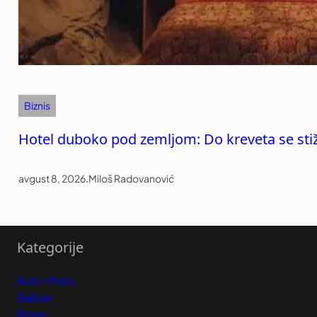
Biznis
Hotel duboko pod zemljom: Do kreveta se stiže
avgust 8, 2026
.
Miloš Radovanović
Kategorije
Auto-Moto
Balkan
Biznis