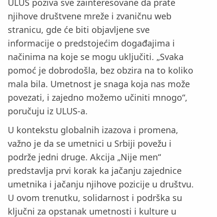
ULUS poziva sve zainteresovane da prate
njihove društvene mreže i zvaničnu web
stranicu, gde će biti objavljene sve
informacije o predstojećim događajima i
načinima na koje se mogu uključiti. „Svaka
pomoć je dobrodošla, bez obzira na to koliko
mala bila. Umetnost je snaga koja nas može
povezati, i zajedno možemo učiniti mnogo“,
poručuju iz ULUS-a.
U kontekstu globalnih izazova i promena,
važno je da se umetnici u Srbiji povežu i
podrže jedni druge. Akcija „Nije men“
predstavlja prvi korak ka jačanju zajednice
umetnika i jačanju njihove pozicije u društvu.
U ovom trenutku, solidarnost i podrška su
ključni za opstanak umetnosti i kulture u