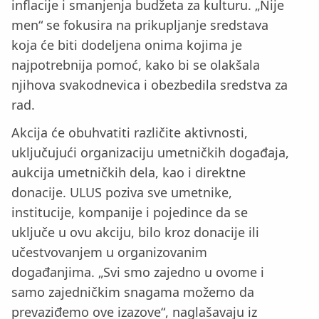
inflacije i smanjenja budžeta za kulturu. „Nije
men“ se fokusira na prikupljanje sredstava
koja će biti dodeljena onima kojima je
najpotrebnija pomoć, kako bi se olakšala
njihova svakodnevica i obezbedila sredstva za
rad.
Akcija će obuhvatiti različite aktivnosti,
uključujući organizaciju umetničkih događaja,
aukcija umetničkih dela, kao i direktne
donacije. ULUS poziva sve umetnike,
institucije, kompanije i pojedince da se
uključe u ovu akciju, bilo kroz donacije ili
učestvovanjem u organizovanim
događanjima. „Svi smo zajedno u ovome i
samo zajedničkim snagama možemo da
prevaziđemo ove izazove“, naglašavaju iz