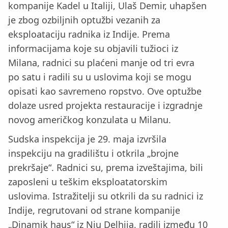
kompanije Kadel u Italiji, Ulaš Demir, uhapšen
je zbog ozbiljnih optužbi vezanih za
eksploataciju radnika iz Indije. Prema
informacijama koje su objavili tužioci iz
Milana, radnici su plaćeni manje od tri evra
po satu i radili su u uslovima koji se mogu
opisati kao savremeno ropstvo. Ove optužbe
dolaze usred projekta restauracije i izgradnje
novog američkog konzulata u Milanu.
Sudska inspekcija je 29. maja izvršila
inspekciju na gradilištu i otkrila „brojne
prekršaje“. Radnici su, prema izveštajima, bili
zaposleni u teškim eksploatatorskim
uslovima. Istražitelji su otkrili da su radnici iz
Indije, regrutovani od strane kompanije
„Dinamik haus“ iz Nju Delhija, radili između 10