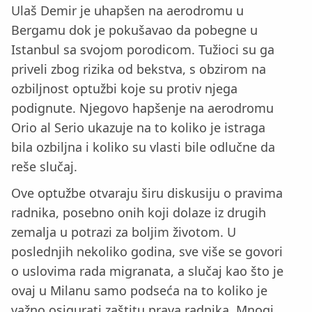
Ulaš Demir je uhapšen na aerodromu u
Bergamu dok je pokušavao da pobegne u
Istanbul sa svojom porodicom. Tužioci su ga
priveli zbog rizika od bekstva, s obzirom na
ozbiljnost optužbi koje su protiv njega
podignute. Njegovo hapšenje na aerodromu
Orio al Serio ukazuje na to koliko je istraga
bila ozbiljna i koliko su vlasti bile odlučne da
reše slučaj.
Ove optužbe otvaraju širu diskusiju o pravima
radnika, posebno onih koji dolaze iz drugih
zemalja u potrazi za boljim životom. U
poslednjih nekoliko godina, sve više se govori
o uslovima rada migranata, a slučaj kao što je
ovaj u Milanu samo podseća na to koliko je
važno osigurati zaštitu prava radnika. Mnogi