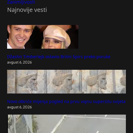
Zanimljivosti
Najnovije vesti
Džastin Timberlejk ostavio Britni Spirs preko poruke
avgust 6, 2026
Novo otkriće mijenja pogled na prvu vojnu supersilu svijeta
avgust 6, 2026