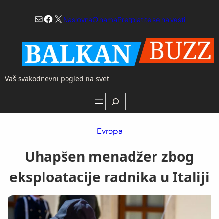
Skoči
Mail
Facebook
X
na
Naslovna
O nama
Pretplatite se na vesti
sadržaj
Vaš svakodnevni pogled na svet
Search
Evropa
Uhapšen menadžer zbog
eksploatacije radnika u Italiji