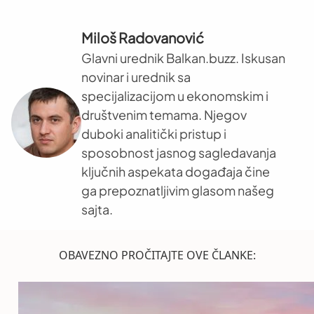
Miloš Radovanović
Glavni urednik Balkan.buzz. Iskusan
novinar i urednik sa
specijalizacijom u ekonomskim i
društvenim temama. Njegov
duboki analitički pristup i
sposobnost jasnog sagledavanja
ključnih aspekata događaja čine
ga prepoznatljivim glasom našeg
sajta.
OBAVEZNO PROČITAJTE OVE ČLANKE: