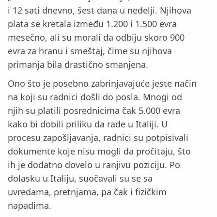
i 12 sati dnevno, šest dana u nedelji. Njihova
plata se kretala između 1.200 i 1.500 evra
mesečno, ali su morali da odbiju skoro 900
evra za hranu i smeštaj, čime su njihova
primanja bila drastično smanjena.
Ono što je posebno zabrinjavajuće jeste način
na koji su radnici došli do posla. Mnogi od
njih su platili posrednicima čak 5.000 evra
kako bi dobili priliku da rade u Italiji. U
procesu zapošljavanja, radnici su potpisivali
dokumente koje nisu mogli da pročitaju, što
ih je dodatno dovelo u ranjivu poziciju. Po
dolasku u Italiju, suočavali su se sa
uvredama, pretnjama, pa čak i fizičkim
napadima.