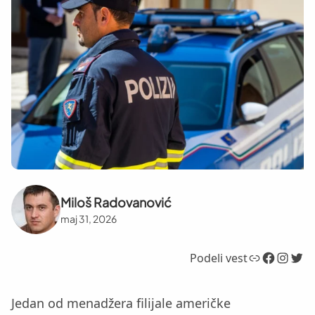
Miloš Radovanović
maj 31, 2026
Link
Facebook
Instagram
Twitter
Podeli vest
Jedan od menadžera filijale američke