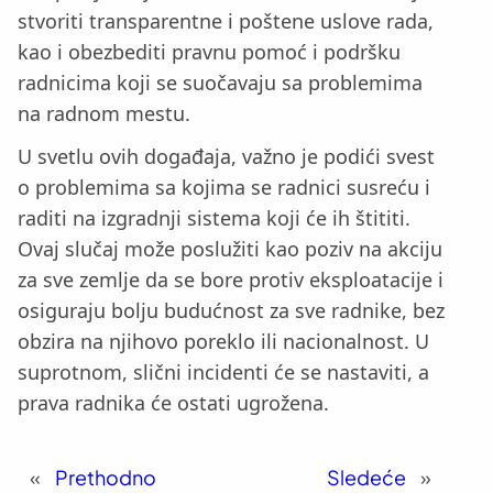
stvoriti transparentne i poštene uslove rada,
kao i obezbediti pravnu pomoć i podršku
radnicima koji se suočavaju sa problemima
na radnom mestu.
U svetlu ovih događaja, važno je podići svest
o problemima sa kojima se radnici susreću i
raditi na izgradnji sistema koji će ih štititi.
Ovaj slučaj može poslužiti kao poziv na akciju
za sve zemlje da se bore protiv eksploatacije i
osiguraju bolju budućnost za sve radnike, bez
obzira na njihovo poreklo ili nacionalnost. U
suprotnom, slični incidenti će se nastaviti, a
prava radnika će ostati ugrožena.
«
Prethodno
Sledeće
»