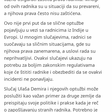
od ovih radnika su u situaciji da su prevareni,
a njihova prava često nisu zaštićena.
Ovo nije prvi put da se slične optužbe
pojavljuju u vezi sa radnicima iz Indije u
Evropi. U mnogim slučajevima, radnici se
suočavaju sa sličnim situacijama, gde su
njihova prava zanemarena, a uslovi rada su
neprihvatljivi. Ovakvi slučajevi ukazuju na
potrebu za boljim zakonskim regulativama
koje će štititi radnike i obezbediti da se ovakvi
incidenti ne ponavljaju.
Slučaj Ulaša Demira i njegovih optužbi može
poslužiti kao važan primer za druge zemlje da
preispitaju svoje politike i prakse kada je reč
o zapošljavanju stranih radnika. Potrebno je