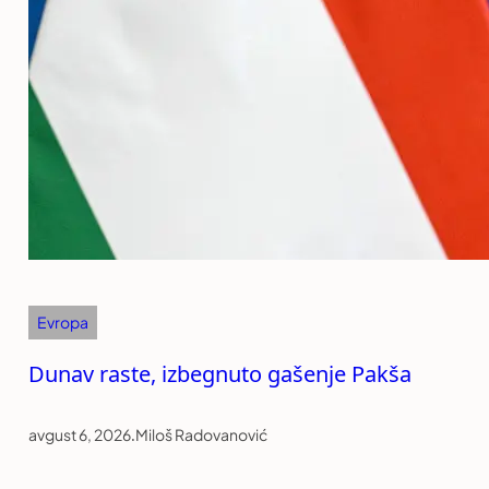
Evropa
Dunav raste, izbegnuto gašenje Pakša
avgust 6, 2026
.
Miloš Radovanović