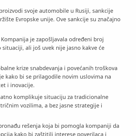
proizvodi svoje automobile u Rusiji, sankcije
ržište Evropske unije. Ove sankcije su značajno
 Kompanija je zapošljavala određeni broj
ituaciji, ali još uvek nije jasno kakve će
obalne krize snabdevanja i povećanih troškova
e kako bi se prilagodile novim uslovima na
t i inovacije.
datno komplikuje situaciju za tradicionalne
ičnim vozilima, a bez jasne strategije i
da pronađu rešenja koja bi pomogla kompaniji da
cija kako bi zaštitili interese poverilaca i