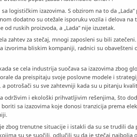
sa logističkim izazovima. S obzirom na to da „Lada“ 
nom dodatno su otežale isporuku vozila i delova na t
 od ruskih proizvoda, a „Lada“ nije izuzetak.
 zahtev za stečaj, mnogi zaposleni su bili zatečeni.
 izvorima bliskim kompaniji, radnici su obavešteni o s
ada se cela industrija suočava sa izazovima zbog gl
le da preispitaju svoje poslovne modele i strategij
 potrošači su sve zahtevniji kada su u pitanju kvalite
a održivim i ekološki prihvatljivim rešenjima, što do
riti sa izazovima koje donosi tranzicija prema elektr
ji.
e zbog trenutne situacije i istakli da su se trudili 
ima su se suočili, odlučili su da je stečaj najbolja op