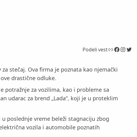
Link
Facebook
Instagram
Twitter
Podeli vest
 za stečaj. Ova firma je poznata kao njemački
 ove drastične odluke.
 potražnje za vozilima, kao i probleme sa
an udarac za brend „Lada“, koji je u proteklim
j u poslednje vreme beleži stagnaciju zbog
lektrična vozila i automobile poznatih