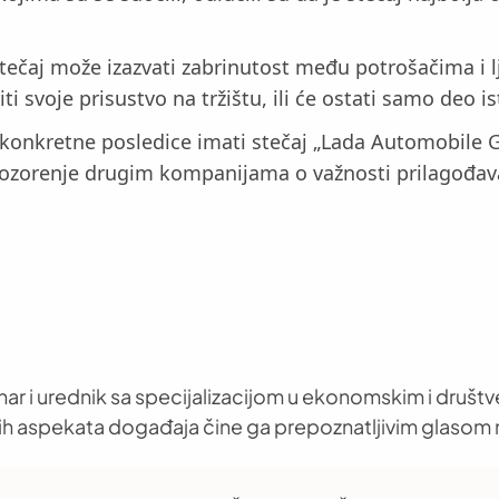
tečaj može izazvati zabrinutost među potrošačima i l
ti svoje prisustvo na tržištu, ili će ostati samo deo i
 će konkretne posledice imati stečaj „Lada Automobile
pozorenje drugim kompanijama o važnosti prilagođav
nar i urednik sa specijalizacijom u ekonomskim i društ
h aspekata događaja čine ga prepoznatljivim glasom 