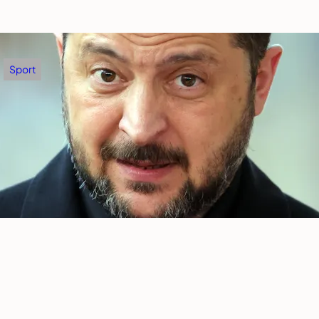
Sport
Partizan – Tobol: Valjak traži prečicu do
Madrida!
avgust 6, 2026
.
Zoran Milošević