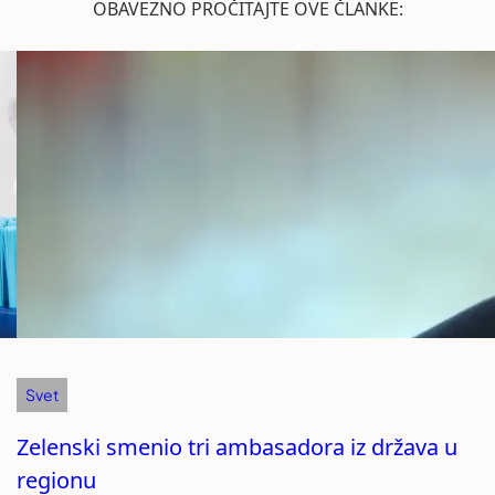
OBAVEZNO PROČITAJTE OVE ČLANKE:
Svet
Zelenski smenio tri ambasadora iz država u
regionu