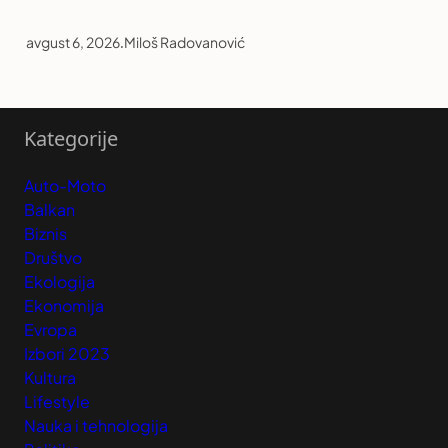
avgust 6, 2026
.
Miloš Radovanović
Kategorije
Auto-Moto
Balkan
Biznis
Društvo
Ekologija
Ekonomija
Evropa
Izbori 2023
Kultura
Lifestyle
Nauka i tehnologija