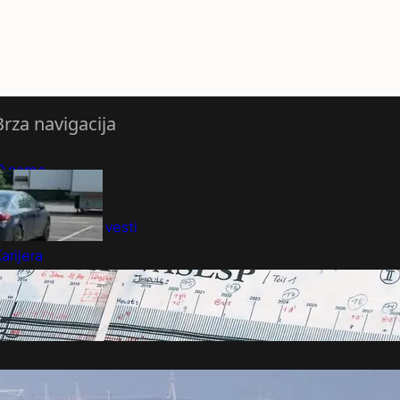
Brza navigacija
O nama
redloži Vest
retplatite se na vesti
arijera
Marketing
Kontakt