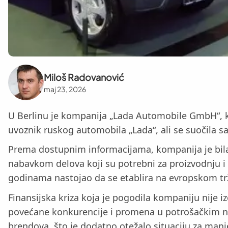
Miloš Radovanović
maj 23, 2026
U Berlinu je kompanija „Lada Automobile GmbH“, ko
uvoznik ruskog automobila „Lada“, ali se suočila s
Prema dostupnim informacijama, kompanija je bila 
nabavkom delova koji su potrebni za proizvodnju i d
godinama nastojao da se etablira na evropskom trž
Finansijska kriza koja je pogodila kompaniju nije 
povećane konkurencije i promena u potrošačkim nav
brendova, što je dodatno otežalo situaciju za ma