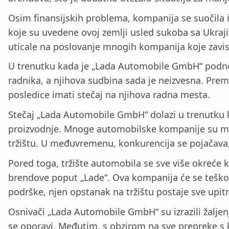
Osim finansijskih problema, kompanija se suočila i 
koje su uvedene ovoj zemlji usled sukoba sa Ukraji
uticale na poslovanje mnogih kompanija koje zavise
U trenutku kada je „Lada Automobile GmbH“ podnela
radnika, a njihova sudbina sada je neizvesna. Prema
posledice imati stečaj na njihova radna mesta.
Stečaj „Lada Automobile GmbH“ dolazi u trenutku k
proizvodnje. Mnoge automobilske kompanije su mora
tržištu. U međuvremenu, konkurencija se pojačava, a
Pored toga, tržište automobila se sve više okreće k
brendove poput „Lade“. Ova kompanija će se teško bo
podrške, njen opstanak na tržištu postaje sve upitni
Osnivači „Lada Automobile GmbH“ su izrazili žaljenj
se oporavi. Međutim, s obzirom na sve prepreke s koj