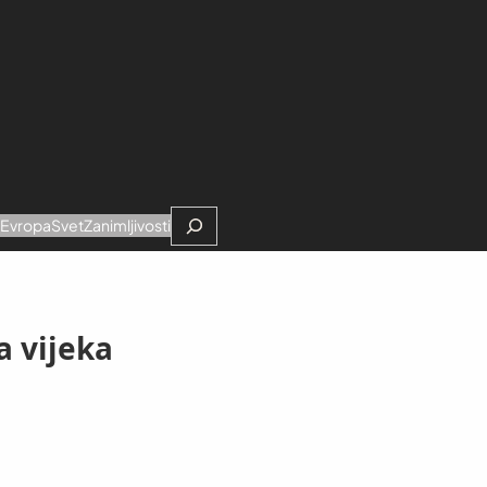
Search
e
Evropa
Svet
Zanimljivosti
a vijeka