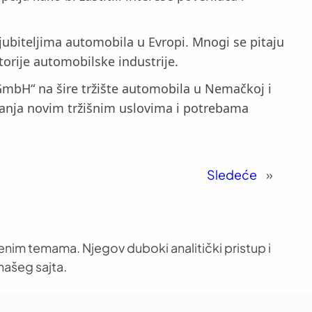
jubiteljima automobila u Evropi. Mnogi se pitaju
storije automobilske industrije.
 GmbH“ na šire tržište automobila u Nemačkoj i
anja novim tržišnim uslovima i potrebama
Sledeće
»
venim temama. Njegov duboki analitički pristup i
našeg sajta.