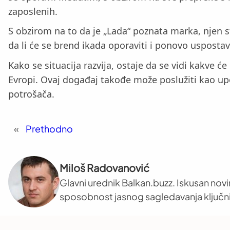
zaposlenih.
S obzirom na to da je „Lada“ poznata marka, njen s
da li će se brend ikada oporaviti i ponovo uspostavi
Kako se situacija razvija, ostaje da se vidi kakve
Evropi. Ovaj događaj takođe može poslužiti kao u
potrošača.
«
Prethodno
Miloš Radovanović
Glavni urednik Balkan.buzz. Iskusan novi
sposobnost jasnog sagledavanja ključni