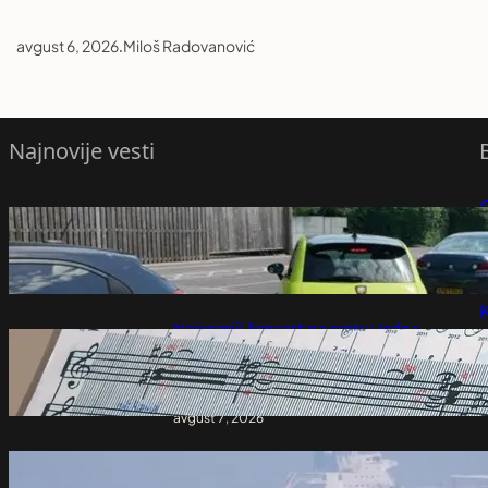
avgust 6, 2026
.
Miloš Radovanović
Najnovije vesti
Zašto instinktivno stišavamo radio kada
P
tražimo adresu ili se parkiramo?
avgust 7, 2026
P
K
Najsporiji koncert na svetu: Jedna
kompozicija notu po notu i tako sve do
2640. godine – Vesti iz Srbije, regiona i
sveta
avgust 7, 2026
Moguća ekološka katastrofa blizu Omana: