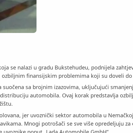
ja se nalazi u gradu Bukstehudeu, podnijela zahtjev
a ozbiljnim finansijskim problemima koji su doveli do
suočena sa brojnim izazovima, uključujući smanjenje
istribuciju automobila. Ovaj korak predstavlja ozbilj
ištu.
izolovana, jer uvoznički sektor automobila u Nemačko
ikama. Mnogi potrošači se sve više opredeljuju za e
nje uvoznike poput „Lada Automobile GmbH“.