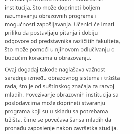
institucija, što može doprineti boljem
razumevanju obrazovnih programa i
mogućnosti zapošljavanja. Učenici će imati
priliku da postavljaju pitanja i dobiju
odgovore od predstavnika različitih fakulteta,
što može pomoći u njihovom odlučivanju o
budućim koracima u obrazovanju.
Ovaj događaj takođe naglašava važnost
saradnje između obrazovnog sistema i tržišta
rada, što je od suštinskog značaja za razvoj
mladih. Povezivanje obrazovnih institucija sa
poslodavcima može doprineti stvaranju
programa koji su u skladu sa potrebama
tržišta, čime se povećava šansa mladih da
pronađu zaposlenje nakon završetka studija.