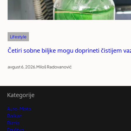
Lifestyle
Četiri sobne biljke mogu doprineti čistijem v
avgust 6, 2026
.
Miloš Radovanović
Kategorije
Auto-Moto
Balkan
Biznis
Društvo