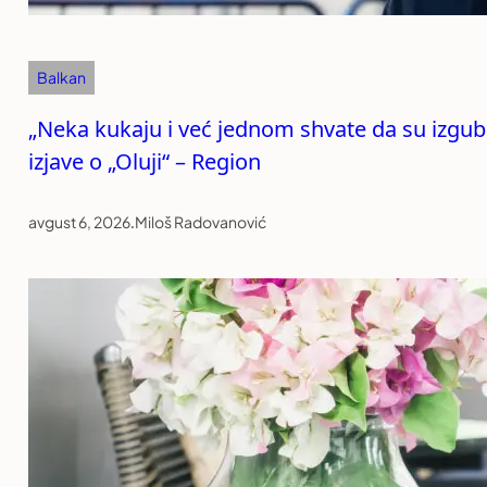
Balkan
„Neka kukaju i već jednom shvate da su izgubil
izjave o „Oluji“ – Region
avgust 6, 2026
.
Miloš Radovanović