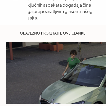
ključnih aspekata događaja čine
ga prepoznatljivim glasom našeg
sajta.
OBAVEZNO PROČITAJTE OVE ČLANKE: