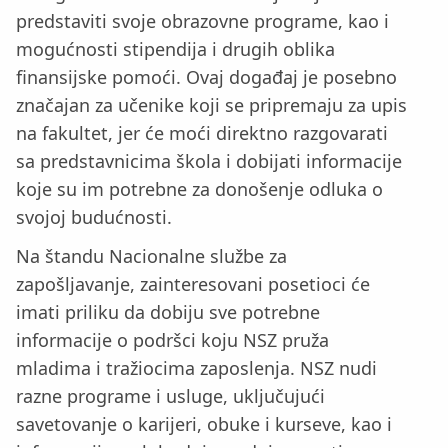
predstaviti svoje obrazovne programe, kao i
mogućnosti stipendija i drugih oblika
finansijske pomoći. Ovaj događaj je posebno
značajan za učenike koji se pripremaju za upis
na fakultet, jer će moći direktno razgovarati
sa predstavnicima škola i dobijati informacije
koje su im potrebne za donošenje odluka o
svojoj budućnosti.
Na štandu Nacionalne službe za
zapošljavanje, zainteresovani posetioci će
imati priliku da dobiju sve potrebne
informacije o podršci koju NSZ pruža
mladima i tražiocima zaposlenja. NSZ nudi
razne programe i usluge, uključujući
savetovanje o karijeri, obuke i kurseve, kao i