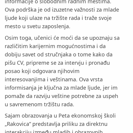
informacije o slobodnim radnim mestima.
Ova podrška je od izuzetne važnosti za mlade
ljude koji ulaze na tržište rada i traže svoje
mesto u svetu zaposlenja.
Osim toga, učenici će moći da se upoznaju sa
različitim karijernim mogućnostima i da
dobiju savet od stručnjaka o tome kako da
pišu CV, pripreme se za intervju i pronađu
posao koji odgovara njihovim
interesovanjima i veštinama. Ova vrsta
informisanja je ključna za mlade ljude, jer im
pomaže da razviju veštine potrebne za uspeh
u savremenom tržištu rada.
Sajam obrazovanja u Peta ekonomskoj školi
„Rakovica“ predstavlja priliku za direktnu
interakciju između mladih i obrazovnih