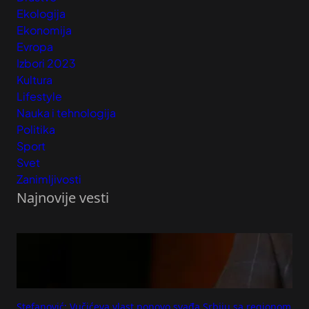
Ekologija
Ekonomija
Evropa
Izbori 2023
Kultura
Lifestyle
Nauka i tehnologija
Politika
Sport
Svet
Zanimljivosti
Najnovije vesti
Stefanović: Vučićeva vlast ponovo svađa Srbiju sa regionom