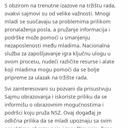
S obzirom na trenutne izazove na tržištu rada,
ovakvi sajmovi su od velike važnosti. Mnogi
mladi se suočavaju sa problemima prilikom
pronalaženja posla, a pružanje informacija i
podrške može pomoći u smanjenju
nezaposlenosti među mladima. Nacionalna
služba za zapošljavanje igra ključnu ulogu u
ovom procesu, nudeći različite resurse i alate
koji mladima mogu pomoći da se bolje
pripreme za ulazak na tržište rada.
Svi zainteresovani su pozvani da prisustvuju
Sajmu obrazovanja i iskoriste priliku da se
informišu o obrazovnim mogućnostima i
podršci koju pruža NSZ. Ovaj događaj je
odlična prilika da se mladi upoznaju sa svim