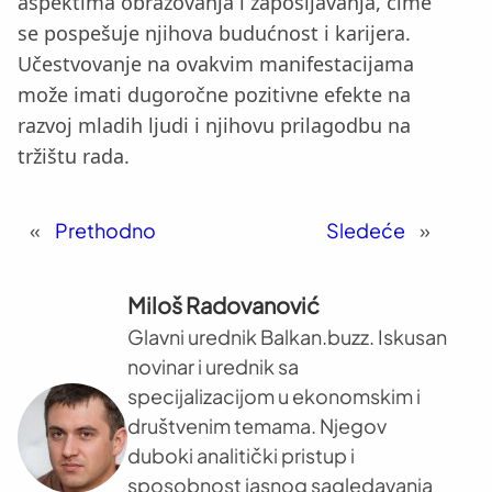
aspektima obrazovanja i zapošljavanja, čime
se pospešuje njihova budućnost i karijera.
Učestvovanje na ovakvim manifestacijama
može imati dugoročne pozitivne efekte na
razvoj mladih ljudi i njihovu prilagodbu na
tržištu rada.
«
Prethodno
Sledeće
»
Miloš Radovanović
Glavni urednik Balkan.buzz. Iskusan
novinar i urednik sa
specijalizacijom u ekonomskim i
društvenim temama. Njegov
duboki analitički pristup i
sposobnost jasnog sagledavanja