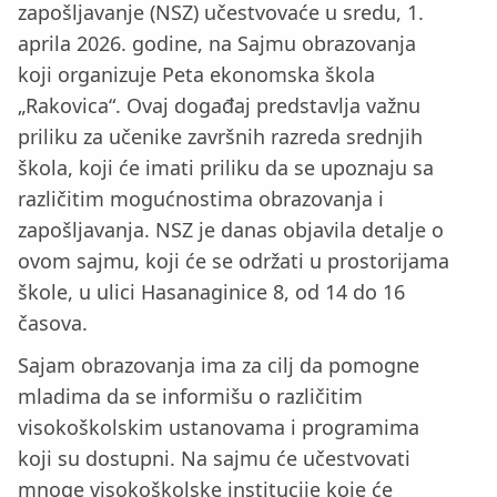
zapošljavanje (NSZ) učestvovaće u sredu, 1.
aprila 2026. godine, na Sajmu obrazovanja
koji organizuje Peta ekonomska škola
„Rakovica“. Ovaj događaj predstavlja važnu
priliku za učenike završnih razreda srednjih
škola, koji će imati priliku da se upoznaju sa
različitim mogućnostima obrazovanja i
zapošljavanja. NSZ je danas objavila detalje o
ovom sajmu, koji će se održati u prostorijama
škole, u ulici Hasanaginice 8, od 14 do 16
časova.
Sajam obrazovanja ima za cilj da pomogne
mladima da se informišu o različitim
visokoškolskim ustanovama i programima
koji su dostupni. Na sajmu će učestvovati
mnoge visokoškolske institucije koje će