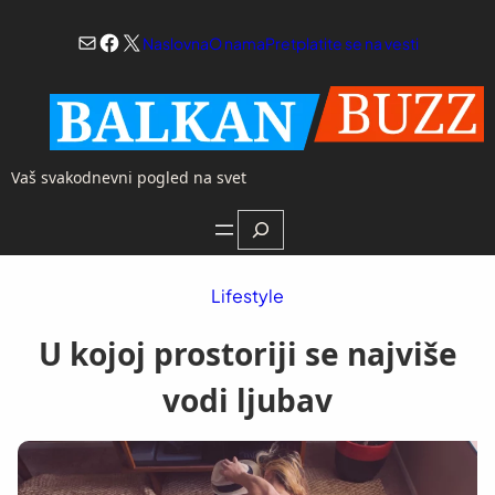
Skoči
Mail
Facebook
X
na
Naslovna
O nama
Pretplatite se na vesti
sadržaj
Vaš svakodnevni pogled na svet
Search
Lifestyle
U kojoj prostoriji se najviše
vodi ljubav