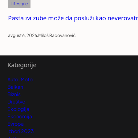
Lifestyle
Pasta za zube može da posluži kao neverovatn
avgust 6, 2026
.
Miloš Radovanović
Kategorije
Auto-Moto
Balkan
Biznis
Društvo
Ekologija
Ekonomija
Evropa
Izbori 2023