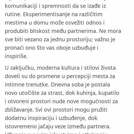
komunikaciji i spremnosti da se izađe iz
rutine. Eksperimentisanje na različitim
mestima u domu može osvežiti odnos i
produbiti bliskost među partnerima. Ne mora
sve biti vezano za jednu prostoriju; važno je
pronaći ono što vas oboje uzbuđuje i
inspiriše.
U zaključku, moderna kultura i stilovi života
doveli su do promene u percepciji mesta za
intimne trenutke. Dnevna soba je postala
novo utočište za strast, dok kuhinja, kupatilo
i otvoreni prostori nude nove mogućnosti za
zbližavanje. Svi ovi prostori mogu pružiti
dodatnu inspiraciju i uzbuđenje, dok
istovremeno jačaju veze između partnera.