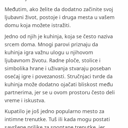
Međutim, ako želite da dodatno začinite svoj
ljubavni život, postoje i druga mesta u vašem
domu koja možete istražiti.
Jedno od njih je kuhinja, koja se često naziva
srcem doma. Mnogi parovi priznaju da
kuhinja igra važnu ulogu u njihovom
ljubavnom životu. Radne ploče, stolice i
simbolika hrane i uživanja stvaraju poseban
osećaj igre i povezanosti. Stručnjaci tvrde da
kuhinja može dodatno ojačati bliskost među
partnerima, jer se u ovom prostoru često deli
vreme i iskustva.
Kupatilo je još jedno popularno mesto za
intimne trenutke. Tuš ili kada mogu postati
savršene prilike za spontane trenutke, jer