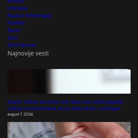
Kultura
Lifestyle
Nauka i tehnologija
Politika
Sport
Svet
Zanimljivosti
Najnovije vesti
Mijačić: Vidimo da Vučića ovih dana nisu nešto pogodila
rušenja na Gazivodama, bio je dosta veseo i razdragan
avgust 7, 2026