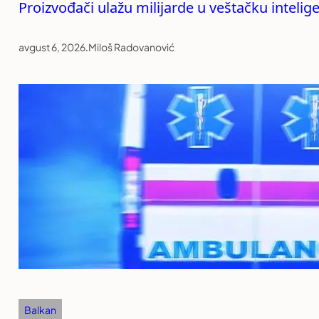
Proizvođači ulažu milijarde u veštačku intelige
avgust 6, 2026
.
Miloš Radovanović
Balkan