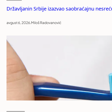
Državljanin Srbije izazvao saobraćajnu nesreću
avgust 6, 2026
.
Miloš Radovanović