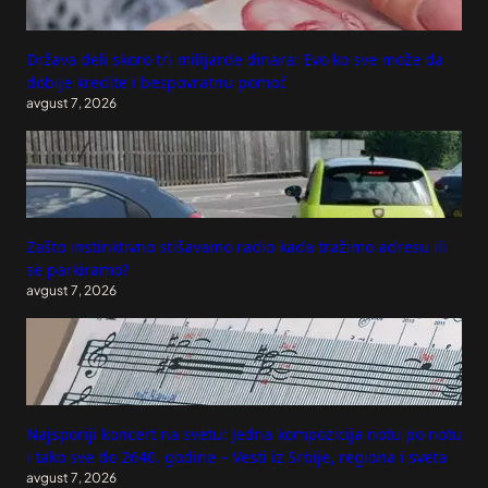
Država deli skoro tri milijarde dinara: Evo ko sve može da
dobije kredite i bespovratnu pomoć
avgust 7, 2026
Zašto instinktivno stišavamo radio kada tražimo adresu ili
se parkiramo?
avgust 7, 2026
Najsporiji koncert na svetu: Jedna kompozicija notu po notu
i tako sve do 2640. godine – Vesti iz Srbije, regiona i sveta
avgust 7, 2026