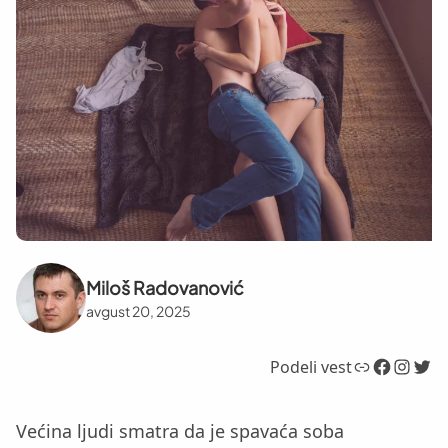
Miloš Radovanović
avgust 20, 2025
Link
Facebook
Instagram
Twitter
Podeli vest
Većina ljudi smatra da je spavaća soba