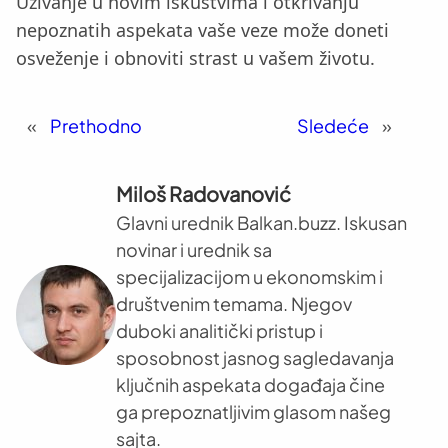
Uživanje u novim iskustvima i otkrivanju
nepoznatih aspekata vaše veze može doneti
osveženje i obnoviti strast u vašem životu.
«
Prethodno
Sledeće
»
Miloš Radovanović
Glavni urednik Balkan.buzz. Iskusan
novinar i urednik sa
specijalizacijom u ekonomskim i
društvenim temama. Njegov
duboki analitički pristup i
sposobnost jasnog sagledavanja
ključnih aspekata događaja čine
ga prepoznatljivim glasom našeg
sajta.