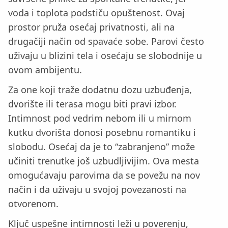
voda i toplota podstiču opuštenost. Ovaj
prostor pruža osećaj privatnosti, ali na
drugačiji način od spavaće sobe. Parovi često
uživaju u blizini tela i osećaju se slobodnije u
ovom ambijentu.
Za one koji traže dodatnu dozu uzbuđenja,
dvorište ili terasa mogu biti pravi izbor.
Intimnost pod vedrim nebom ili u mirnom
kutku dvorišta donosi posebnu romantiku i
slobodu. Osećaj da je to “zabranjeno” može
učiniti trenutke još uzbudljivijim. Ova mesta
omogućavaju parovima da se povežu na nov
način i da uživaju u svojoj povezanosti na
otvorenom.
Ključ uspešne intimnosti leži u poverenju,