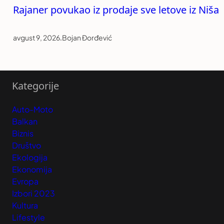
Rajaner povukao iz prodaje sve letove iz Niša
avgust 9, 2026
.
Bojan Đorđević
Kategorije
Auto-Moto
Balkan
Biznis
Društvo
Ekologija
Ekonomija
Evropa
Izbori 2023
Kultura
Lifestyle