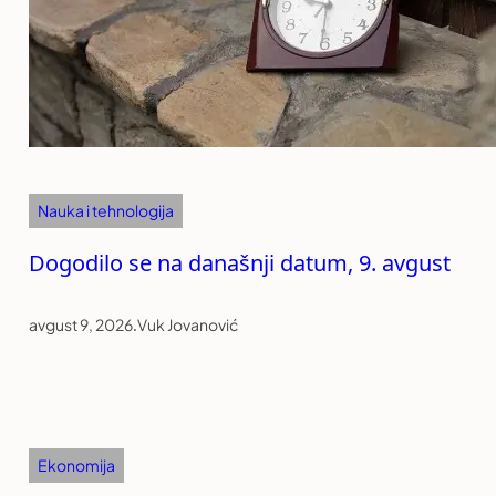
Nauka i tehnologija
Dogodilo se na današnji datum, 9. avgust
avgust 9, 2026
.
Vuk Jovanović
Ekonomija