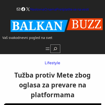
Skoči
Mail
Facebook
X
na
Naslovna
O nama
Pretplatite se na vesti
sadržaj
Vaš svakodnevni pogled na svet
Search
Lifestyle
Tužba protiv Mete zbog
oglasa za prevare na
platformama