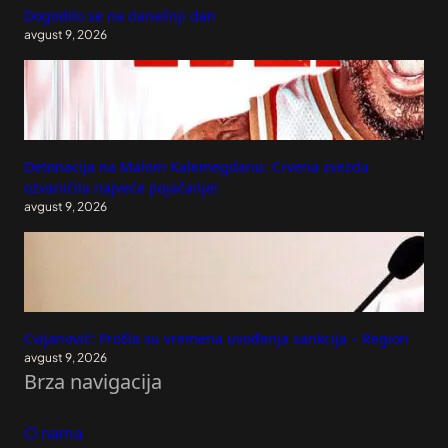
Dogodilo se na današnji dan
avgust 9, 2026
Detonacija na Malom Kalemegdanu: Crvena zvezda
ozvaničila najveće pojačanje!
avgust 9, 2026
Cvijanović: Prošla su vremena uvođenja sankcija – Region
avgust 9, 2026
Brza navigacija
O nama