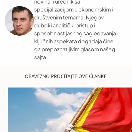
novinar i urednik sa
specijalizacijom u ekonomskim i
društvenim temama. Njegov
duboki analitički pristup i
sposobnost jasnog sagledavanja
ključnih aspekata događaja čine
ga prepoznatljivim glasom našeg
sajta.
OBAVEZNO PROČITAJTE OVE ČLANKE: