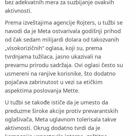
bez adekvatnih mera za suzbijanje ovakvih
aktivnosti.
Prema izveštajima agencije Rojters, u tužbi se
navodi da je Meta ostvarivala godišnji prihod
od čak sedam milijardi dolara od takozvanih
„visokorizičnih“ oglasa, koji su, prema
tvrdnjama tužilaca, jasno ukazivali na
prevarnu prirodu sadržaja. Ovi oglasi često su
usmereni na ranjive korisnike, što dodatno
pojačava zabrinutost u vezi sa etičkim
aspektima poslovanja Mette.
U tužbi se takođe ističe da je umesto da
preduzme široke akcije protiv prevarantskih
oglašivača, Meta uglavnom tolerisala takve
aktivnosti. Okrug dodatno tvrdi da je