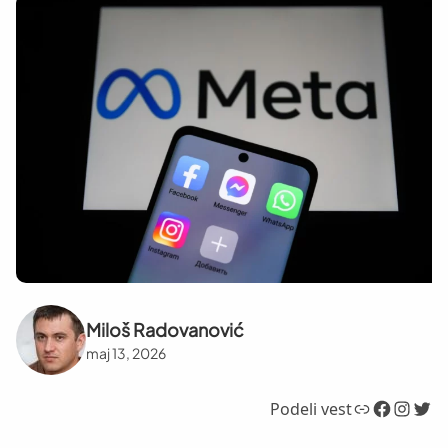
Miloš Radovanović
maj 13, 2026
Link
Facebook
Instagram
Twitter
Podeli vest