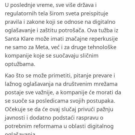
U poslednje vreme, sve više država i
regulatornih tela širom sveta preispituje
pravila i zakone koji se odnose na digitalno
oglašavanje i zaštitu potrošača. Ova tužba iz
Santa Klare može imati značajne reperkusije
ne samo za Meta, već i za druge tehnološke
kompanije koje se suočavaju sličnim
optužbama.
Kao što se može primetiti, pitanje prevare i
lažnog oglašavanja na društvenim mrežama
postaje sve važnije, a kompanije će morati da
se suoče sa posledicama svojih postupaka.
Očekuje se da će ovaj slučaj privući pažnju
javnosti i dodatno podstaći raspravu o
potrebnim reformama u oblasti digitalnog
oglašavanja.