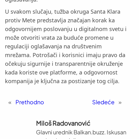
U svakom slučaju, tužba okruga Santa Klara
protiv Mete predstavlja značajan korak ka
odgovornijem poslovanju u digitalnom svetu i
može otvoriti vrata za buduće promene u
regulaciji oglašavanja na društvenim
mrežama. Potrošači i korisnici imaju pravo da
očekuju sigurnije i transparentnije okruženje
kada koriste ove platforme, a odgovornost
kompanija je ključna za postizanje tog cilja.
«
Prethodno
Sledeće
»
Miloš Radovanović
Glavni urednik Balkan.buzz. Iskusan