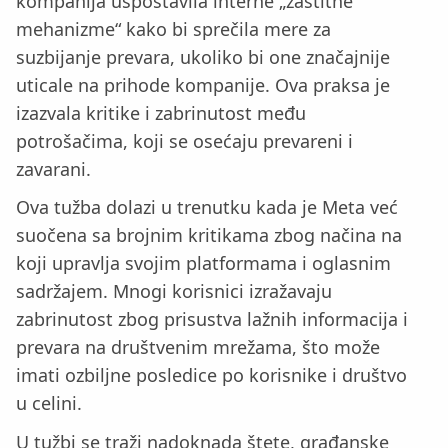
kompanija uspostavila interne „zaštitne
mehanizme“ kako bi sprečila mere za
suzbijanje prevara, ukoliko bi one značajnije
uticale na prihode kompanije. Ova praksa je
izazvala kritike i zabrinutost među
potrošačima, koji se osećaju prevareni i
zavarani.
Ova tužba dolazi u trenutku kada je Meta već
suočena sa brojnim kritikama zbog načina na
koji upravlja svojim platformama i oglasnim
sadržajem. Mnogi korisnici izražavaju
zabrinutost zbog prisustva lažnih informacija i
prevara na društvenim mrežama, što može
imati ozbiljne posledice po korisnike i društvo
u celini.
U tužbi se traži nadoknada štete, građanske