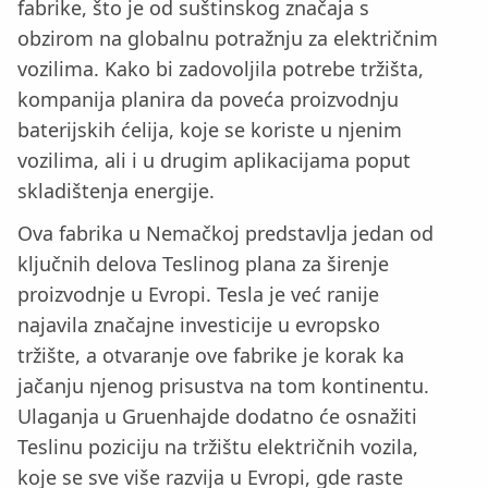
fabrike, što je od suštinskog značaja s
obzirom na globalnu potražnju za električnim
vozilima. Kako bi zadovoljila potrebe tržišta,
kompanija planira da poveća proizvodnju
baterijskih ćelija, koje se koriste u njenim
vozilima, ali i u drugim aplikacijama poput
skladištenja energije.
Ova fabrika u Nemačkoj predstavlja jedan od
ključnih delova Teslinog plana za širenje
proizvodnje u Evropi. Tesla je već ranije
najavila značajne investicije u evropsko
tržište, a otvaranje ove fabrike je korak ka
jačanju njenog prisustva na tom kontinentu.
Ulaganja u Gruenhajde dodatno će osnažiti
Teslinu poziciju na tržištu električnih vozila,
koje se sve više razvija u Evropi, gde raste