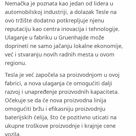
Nemačka je poznata kao jedan od lidera u
automobilskoj industriji, a dolazak Tesle na
ovo tržište dodatno potkrepljuje njenu
reputaciju kao centra inovacija i tehnologije.
Ulaganje u fabriku u Gruenhajde može
doprineti ne samo jačanju lokalne ekonomije,
već i stvaranju novih radnih mesta u ovom
regionu.
Tesla je već započela sa proizvodnjom u ovoj
fabrici, a nova ulaganja će omogućiti dalji
razvoj i unapređenje proizvodnih kapaciteta.
Očekuje se da će nova proizvodna linija
omogućiti bržu i efikasniju proizvodnju
baterijskih ćelija, što će pozitivno uticati na
ukupne troškove proizvodnje i krajnje cene
vozila.