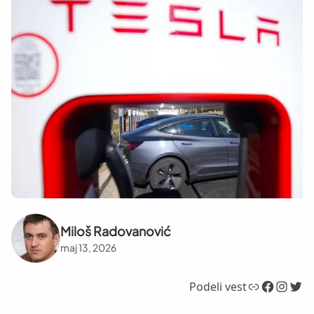
Miloš Radovanović
maj 13, 2026
Link
Facebook
Instagram
Twitter
Podeli vest