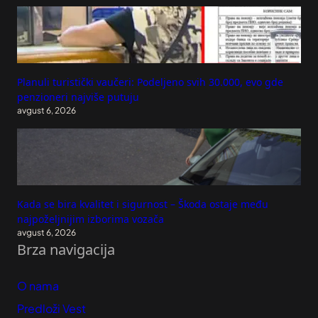
Planuli turistički vaučeri: Podeljeno svih 30.000, evo gde
penzioneri najviše putuju
avgust 6, 2026
Kada se bira kvalitet i sigurnost – Škoda ostaje među
najpoželjnijim izborima vozača
avgust 6, 2026
Brza navigacija
O nama
Predloži Vest