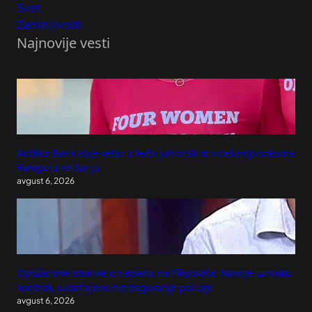
Svet
Zanimljivosti
Najnovije vesti
Addiko Bank daje vetar u leđa juniorskim vicešampionkama
Evrope u veslanju
avgust 6, 2026
Opozicione stranke o napadu na Filipovića: Nasilje izmaklo
kontroli, uobičajeno nereagovanje policije
avgust 6, 2026