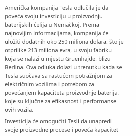
Američka kompanija Tesla odlučila je da
poveća svoju investiciju u proizvodnju
baterijskih ćelija u Nemačkoj. Prema
najnovijim informacijama, kompanija će
uložiti dodatnih oko 250 miliona dolara, što je
otprilike 213 miliona evra, u svoju fabriku
koja se nalazi u mjestu Gruenhajde, blizu
Berlina. Ova odluka dolazi u trenutku kada se
Tesla suočava sa rastućom potražnjom za
električnim vozilima i potrebom za
povećanjem kapaciteta proizvodnje baterija,
koje su ključne za efikasnost i performanse
ovih vozila.
Investicija će omogućiti Tesli da unapredi
svoje proizvodne procese i poveća kapacitet