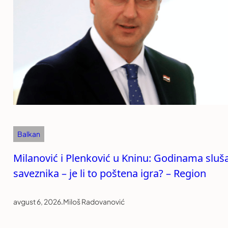
Balkan
Milanović i Plenković u Kninu: Godinama sluš
saveznika – je li to poštena igra? – Region
avgust 6, 2026
.
Miloš Radovanović