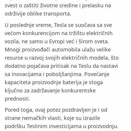
svest o zaštiti životne sredine i prelasku na
održivije oblike transporta.
U poslednje vreme, Tesla se suočava sa sve
većom konkurencijom na tržištu električnih
vozila, ne samo u Evropi već i širom sveta.
Mnogi proizvođači automobila ulažu velike
resurse u razvoj svojih električnih modela, što
dodatno pojačava pritisak na Teslu da nastavi
sa inovacijama i poboljšanjima. Povećanje
kapaciteta proizvodnje baterija je stoga
ključno za zadržavanje konkurentske
prednosti.
Pored toga, ovaj potez pozdravljen je i od
strane nemačkih vlasti, koje su izrazile
podršku Teslinim investicijama u proizvodnju.