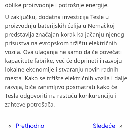
oblike proizvodnje i potrošnje energije.
U zaključku, dodatna investicija Tesle u
proizvodnju baterijskih ćelija u Nemačkoj
predstavlja značajan korak ka jačanju njenog
prisustva na evropskom tržištu električnih
vozila. Ova ulaganja ne samo da će povećati
kapacitete fabrike, već će doprineti i razvoju
lokalne ekonomije i stvaranju novih radnih
mesta. Kako se tržište električnih vozila i dalje
razvija, biće zanimljivo posmatrati kako će
Tesla odgovoriti na rastuću konkurenciju i
zahteve potrošača.
«
Prethodno
Sledeće
»