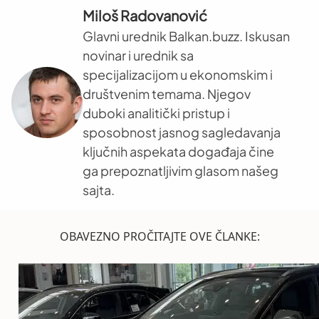
Miloš Radovanović
Glavni urednik Balkan.buzz. Iskusan
novinar i urednik sa
specijalizacijom u ekonomskim i
društvenim temama. Njegov
duboki analitički pristup i
sposobnost jasnog sagledavanja
ključnih aspekata događaja čine
ga prepoznatljivim glasom našeg
sajta.
OBAVEZNO PROČITAJTE OVE ČLANKE: