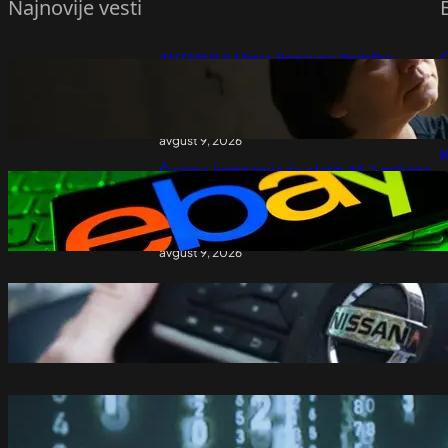
Najnovije vesti
(INTERVJU) Minja Bogavac: Podrška
mladima imala cenu, gospodo cenzori –
P
kraj je kad mi kažemo – Vesti iz Srbije,
regiona i sveta
P
avgust 9, 2026
K
Čuvena kompanija će platiti 55,7 miliona
dolara paru koji je prošao kroz pakao:
Slali im bubašvabe, larve i krvavu masku
svinje
avgust 9, 2026
Nissan uči od Kineza: Razvoj novog
automobila sada traje upola kraće
avgust 9, 2026
Turska počela da koristi AI da smanji
javne troškove