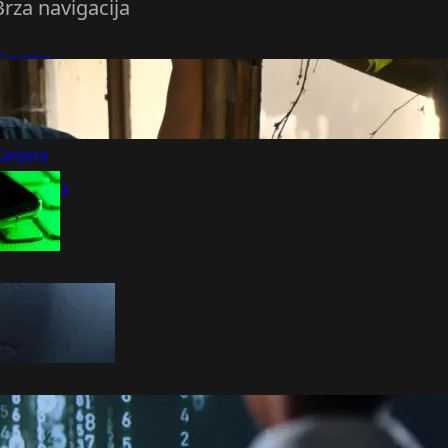
Brza navigacija
O nama
redloži Vest
retplatite se na vesti
arijera
Marketing
Kontakt