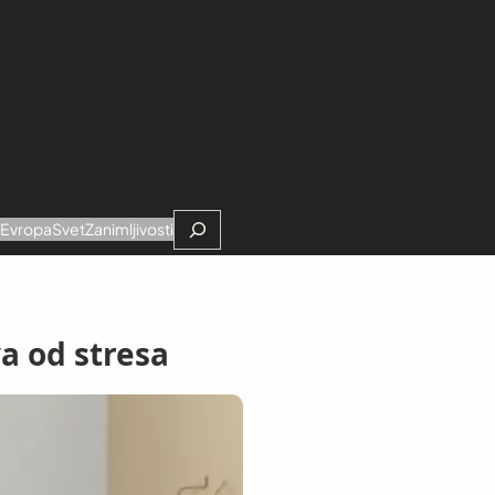
Search
e
Evropa
Svet
Zanimljivosti
a od stresa