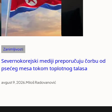
Zanimljivosti
Severnokorejski mediji preporučuju čorbu od
psećeg mesa tokom toplotnog talasa
avgust 9, 2026
.
Miloš Radovanović