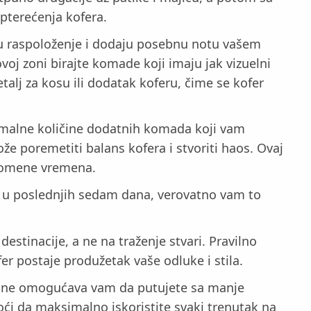
terećenja kofera.
ižu raspoloženje i dodaju posebnu notu vašem
voj zoni birajte komade koji imaju jak vizuelni
talj za kosu ili dodatak koferu, čime se kofer
minimalne količine dodatnih komada koji vam
ože poremetiti balans kofera i stvoriti haos. Ovaj
promene vremena.
ili u poslednjih sedam dana, verovatno vam to
estinacije, a ne na traženje stvari. Pravilno
r postaje produžetak vaše odluke i stila.
i zone omogućava vam da putujete sa manje
oći da maksimalno iskoristite svaki trenutak na