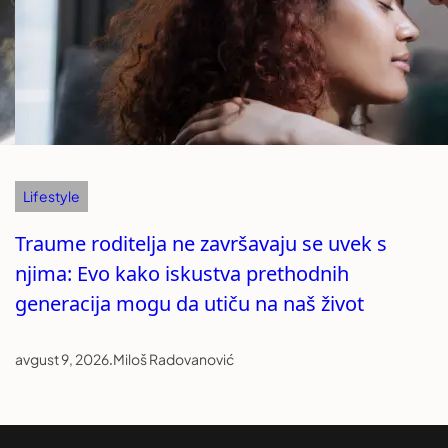
Lifestyle
Traume roditelja ne završavaju se uvek s
njima: Evo kako iskustva prethodnih
generacija mogu da utiču na naš život
avgust 9, 2026
.
Miloš Radovanović