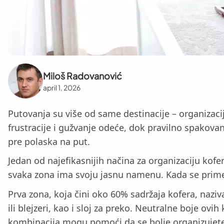
Miloš Radovanović
april 1, 2026
Putovanja su više od same destinacije – organizaci
frustracije i gužvanje odeće, dok pravilno spakovan
pre polaska na put.
Jedan od najefikasnijih načina za organizaciju kof
svaka zona ima svoju jasnu namenu. Kada se primen
Prva zona, koja čini oko 60% sadržaja kofera, nazi
ili blejzeri, kao i sloj za preko. Neutralne boje o
kombinacija mogu pomoći da se bolje organizujete.