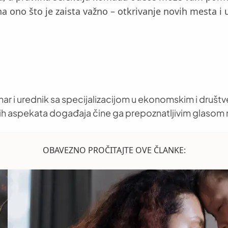
na ono što je zaista važno – otkrivanje novih mesta i
nar i urednik sa specijalizacijom u ekonomskim i društ
h aspekata događaja čine ga prepoznatljivim glasom 
OBAVEZNO PROČITAJTE OVE ČLANKE: