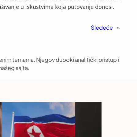
 uživanje u iskustvima koja putovanje donosi.
Sledeće
»
venim temama. Njegov duboki analitički pristup i
našeg sajta.