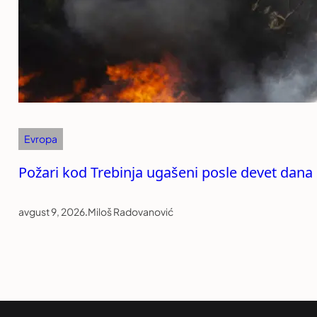
Evropa
Požari kod Trebinja ugašeni posle devet dana
avgust 9, 2026
.
Miloš Radovanović