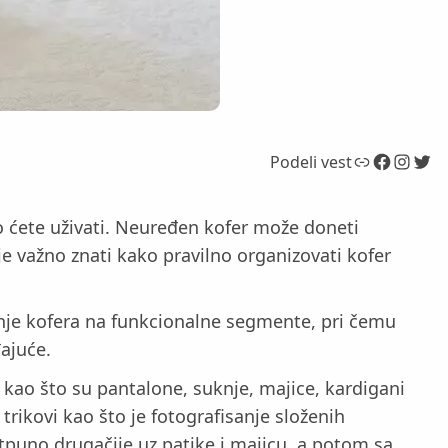
Link
Facebook
Instagram
Twitter
Podeli vest
ko ćete uživati. Neuređen kofer može doneti
je važno znati kako pravilno organizovati kofer
enje kofera na funkcionalne segmente, pri čemu
ajuće.
kao što su pantalone, suknje, majice, kardigani
trikovi kao što je fotografisanje složenih
puno drugačije uz patike i majicu, a potom sa