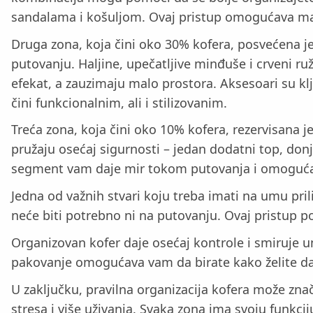
sandalama i košuljom. Ovaj pristup omogućava ma
Druga zona, koja čini oko 30% kofera, posvećena j
putovanju. Haljine, upečatljive minđuše i crveni ruž
efekat, a zauzimaju malo prostora. Aksesoari su klj
čini funkcionalnim, ali i stilizovanim.
Treća zona, koja čini oko 10% kofera, rezervisana j
pružaju osećaj sigurnosti – jedan dodatni top, donji
segment vam daje mir tokom putovanja i omogućav
Jedna od važnih stvari koju treba imati na umu pri
neće biti potrebno ni na putovanju. Ovaj pristup 
Organizovan kofer daje osećaj kontrole i smiruje um.
pakovanje omogućava vam da birate kako želite da s
U zaključku, pravilna organizacija kofera može zn
stresa i više uživanja. Svaka zona ima svoju funkc