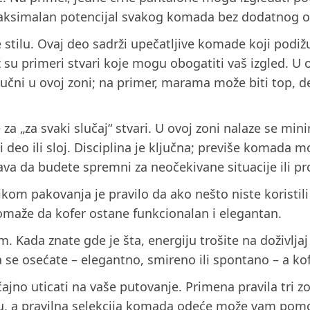
ksimalan potencijal svakog komada bez dodatnog op
e stilu. Ovaj deo sadrži upečatljive komade koji pod
 su primeri stvari koje mogu obogatiti vaš izgled. U o
učni u ovoj zoni; na primer, marama može biti top, de
e za „za svaki slučaj“ stvari. U ovoj zoni nalaze se 
 deo ili sloj. Disciplina je ključna; previše komada m
a da budete spremni za neočekivane situacije ili 
likom pakovanja je pravilo da ako nešto niste korist
pomaže da kofer ostane funkcionalan i elegantan.
 Kada znate gde je šta, energiju trošite na doživljaj d
e osećate – elegantno, smireno ili spontano – a kofe
ačajno uticati na vaše putovanje. Primena pravila tr
iju, a pravilna selekcija komada odeće može vam pom