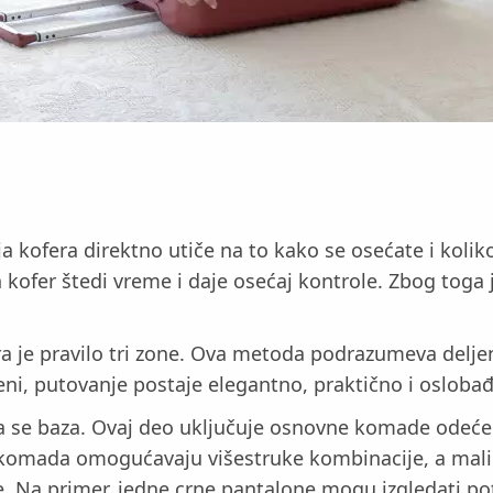
ja kofera direktno utiče na to kako se osećate i koli
 kofer štedi vreme i daje osećaj kontrole. Zbog toga 
era je pravilo tri zone. Ova metoda podrazumeva delj
i, putovanje postaje elegantno, praktično i oslobađ
va se baza. Ovaj deo uključuje osnovne komade odeće 
vih komada omogućavaju višestruke kombinacije, a mali 
 Na primer, jedne crne pantalone mogu izgledati pot