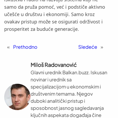
samo da pruža pomoć, već i podstiče aktivno
učešće u društvu i ekonomiji. Samo kroz
ovakav pristup može se osigurati održivost i
prosperitet za buduće generacije.
«
Prethodno
Sledeće
»
Miloš Radovanović
Glavni urednik Balkan.buzz. Iskusan
novinar i urednik sa
specijalizacijom u ekonomskim i
društvenim temama. Njegov
duboki analitički pristup i
sposobnost jasnog sagledavanja
ključnih aspekata događaja čine