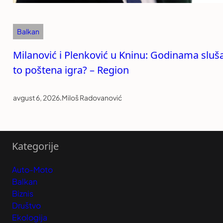
Balkan
Milanović i Plenković u Kninu: Godinama sluša
to poštena igra? – Region
avgust 6, 2026
.
Miloš Radovanović
Kategorije
Auto-Moto
Balkan
Biznis
Društvo
Ekologija