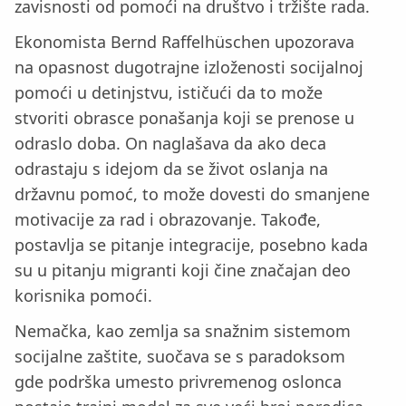
zavisnosti od pomoći na društvo i tržište rada.
Ekonomista Bernd Raffelhüschen upozorava
na opasnost dugotrajne izloženosti socijalnoj
pomoći u detinjstvu, ističući da to može
stvoriti obrasce ponašanja koji se prenose u
odraslo doba. On naglašava da ako deca
odrastaju s idejom da se život oslanja na
državnu pomoć, to može dovesti do smanjene
motivacije za rad i obrazovanje. Takođe,
postavlja se pitanje integracije, posebno kada
su u pitanju migranti koji čine značajan deo
korisnika pomoći.
Nemačka, kao zemlja sa snažnim sistemom
socijalne zaštite, suočava se s paradoksom
gde podrška umesto privremenog oslonca