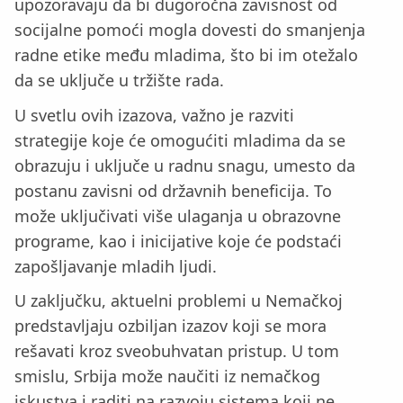
upozoravaju da bi dugoročna zavisnost od
socijalne pomoći mogla dovesti do smanjenja
radne etike među mladima, što bi im otežalo
da se uključe u tržište rada.
U svetlu ovih izazova, važno je razviti
strategije koje će omogućiti mladima da se
obrazuju i uključe u radnu snagu, umesto da
postanu zavisni od državnih beneficija. To
može uključivati više ulaganja u obrazovne
programe, kao i inicijative koje će podstaći
zapošljavanje mladih ljudi.
U zaključku, aktuelni problemi u Nemačkoj
predstavljaju ozbiljan izazov koji se mora
rešavati kroz sveobuhvatan pristup. U tom
smislu, Srbija može naučiti iz nemačkog
iskustva i raditi na razvoju sistema koji ne