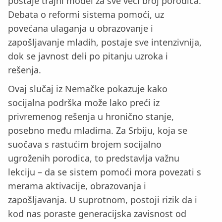
postaje trajni model za sve veći broj porodica.
Debata o reformi sistema pomoći, uz
povećana ulaganja u obrazovanje i
zapošljavanje mladih, postaje sve intenzivnija,
dok se javnost deli po pitanju uzroka i
rešenja.
Ovaj slučaj iz Nemačke pokazuje kako
socijalna podrška može lako preći iz
privremenog rešenja u hronično stanje,
posebno među mladima. Za Srbiju, koja se
suočava s rastućim brojem socijalno
ugroženih porodica, to predstavlja važnu
lekciju – da se sistem pomoći mora povezati s
merama aktivacije, obrazovanja i
zapošljavanja. U suprotnom, postoji rizik da i
kod nas poraste generacijska zavisnost od