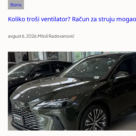
Biznis
Koliko troši ventilator? Račun za struju mogao
avgust 6, 2026
.
Miloš Radovanović