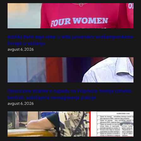
Addiko Bank daje vetar u leđa juniorskim vicešampionkama
Evrope u veslanju
avgust 6, 2026
Opozicione stranke o napadu na Filipovića: Nasilje izmaklo
kontroli, uobičajeno nereagovanje policije
avgust 6, 2026