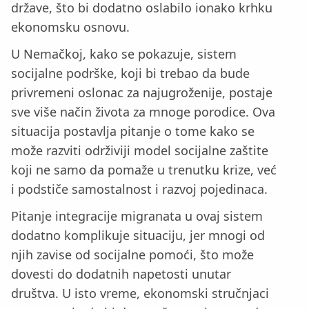
države, što bi dodatno oslabilo ionako krhku
ekonomsku osnovu.
U Nemačkoj, kako se pokazuje, sistem
socijalne podrške, koji bi trebao da bude
privremeni oslonac za najugroženije, postaje
sve više način života za mnoge porodice. Ova
situacija postavlja pitanje o tome kako se
može razviti održiviji model socijalne zaštite
koji ne samo da pomaže u trenutku krize, već
i podstiče samostalnost i razvoj pojedinaca.
Pitanje integracije migranata u ovaj sistem
dodatno komplikuje situaciju, jer mnogi od
njih zavise od socijalne pomoći, što može
dovesti do dodatnih napetosti unutar
društva. U isto vreme, ekonomski stručnjaci