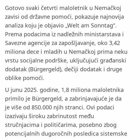
Gotovo svaki četvrti maloletnik u Nemačkoj
zavisi od državne pomoći, pokazuje najnovija
analiza koju je objavio „Welt am Sonntag“.
Prema podacima iz nadležnih ministarstava i
Savezne agencije za zapošljavanje, oko 3,42
miliona dece i mladih u Nemačkoj prima neku
vrstu socijalne podrške, uključujući građanski
dodatak (Bürgergeld), dečiji dodatak i druge
oblike pomoći.
U junu 2025. godine, 1,8 miliona maloletnika
primilo je Bürgergeld, a zabrinjavajuće je da
je više od 850.000 njih stranci. Ovi podaci
izazivaju široku zabrinutost među
stručnjacima i političarima, posebno zbog
potencijalnih dugoročnih posledica sistemske