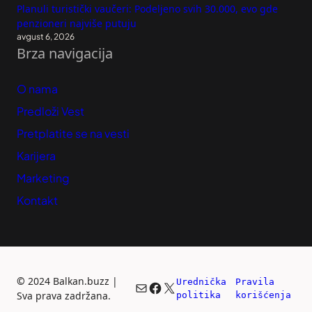
Planuli turistički vaučeri: Podeljeno svih 30.000, evo gde
penzioneri najviše putuju
avgust 6, 2026
Brza navigacija
O nama
Predloži Vest
Pretplatite se na vesti
Karijera
Marketing
Kontakt
©
2024 Balkan.buzz |
Urednička 
Pravila 
Mail
Facebook
X
Sva prava zadržana.
politika
korišćenja