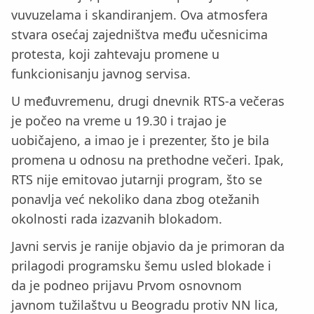
vuvuzelama i skandiranjem. Ova atmosfera
stvara osećaj zajedništva među učesnicima
protesta, koji zahtevaju promene u
funkcionisanju javnog servisa.
U međuvremenu, drugi dnevnik RTS-a večeras
je počeo na vreme u 19.30 i trajao je
uobičajeno, a imao je i prezenter, što je bila
promena u odnosu na prethodne večeri. Ipak,
RTS nije emitovao jutarnji program, što se
ponavlja već nekoliko dana zbog otežanih
okolnosti rada izazvanih blokadom.
Javni servis je ranije objavio da je primoran da
prilagodi programsku šemu usled blokade i
da je podneo prijavu Prvom osnovnom
javnom tužilaštvu u Beogradu protiv NN lica,