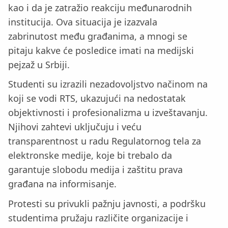
kao i da je zatražio reakciju međunarodnih
institucija. Ova situacija je izazvala
zabrinutost među građanima, a mnogi se
pitaju kakve će posledice imati na medijski
pejzaž u Srbiji.
Studenti su izrazili nezadovoljstvo načinom na
koji se vodi RTS, ukazujući na nedostatak
objektivnosti i profesionalizma u izveštavanju.
Njihovi zahtevi uključuju i veću
transparentnost u radu Regulatornog tela za
elektronske medije, koje bi trebalo da
garantuje slobodu medija i zaštitu prava
građana na informisanje.
Protesti su privukli pažnju javnosti, a podršku
studentima pružaju različite organizacije i