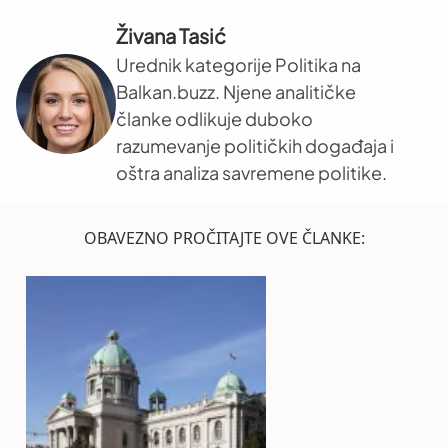
Živana Tasić
Urednik kategorije Politika na
Balkan.buzz. Njene analitičke
članke odlikuje duboko
razumevanje političkih događaja i
oštra analiza savremene politike.
OBAVEZNO PROČITAJTE OVE ČLANKE: