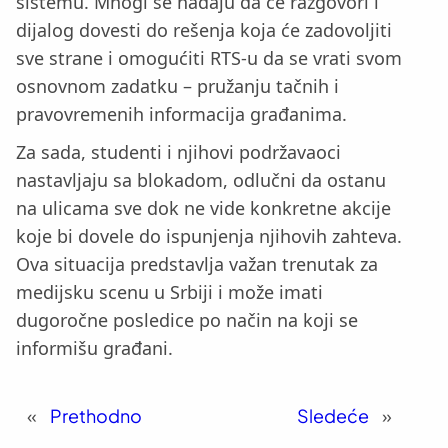
sistemu. Mnogi se nadaju da će razgovori i
dijalog dovesti do rešenja koja će zadovoljiti
sve strane i omogućiti RTS-u da se vrati svom
osnovnom zadatku – pružanju tačnih i
pravovremenih informacija građanima.
Za sada, studenti i njihovi podržavaoci
nastavljaju sa blokadom, odlučni da ostanu
na ulicama sve dok ne vide konkretne akcije
koje bi dovele do ispunjenja njihovih zahteva.
Ova situacija predstavlja važan trenutak za
medijsku scenu u Srbiji i može imati
dugoročne posledice po način na koji se
informišu građani.
«
Prethodno
Sledeće
»