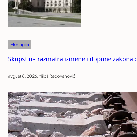
Ekologija
Skupština razmatra izmene i dopune zakona 
avgust 8, 2026
.
Miloš Radovanović