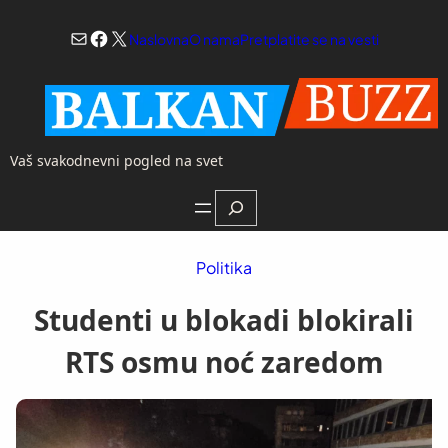
Skoči
Mail
Facebook
X
na
Naslovna
O nama
Pretplatite se na vesti
sadržaj
Vaš svakodnevni pogled na svet
Search
Politika
Studenti u blokadi blokirali
RTS osmu noć zaredom