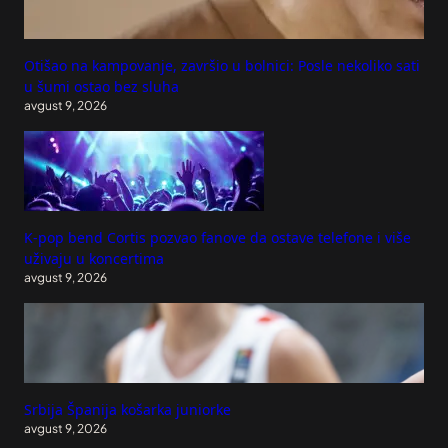
Otišao na kampovanje, završio u bolnici: Posle nekoliko sati
u šumi ostao bez sluha
avgust 9, 2026
K-pop bend Cortis pozvao fanove da ostave telefone i više
uživaju u koncertima
avgust 9, 2026
Srbija Španija košarka juniorke
avgust 9, 2026