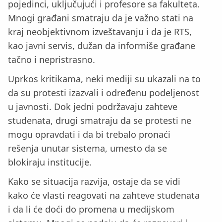
pojedinci, uključujući i profesore sa fakulteta.
Mnogi građani smatraju da je važno stati na
kraj neobjektivnom izveštavanju i da je RTS,
kao javni servis, dužan da informiše građane
tačno i nepristrasno.
Uprkos kritikama, neki mediji su ukazali na to
da su protesti izazvali i određenu podeljenost
u javnosti. Dok jedni podržavaju zahteve
studenata, drugi smatraju da se protesti ne
mogu opravdati i da bi trebalo pronaći
rešenja unutar sistema, umesto da se
blokiraju institucije.
Kako se situacija razvija, ostaje da se vidi
kako će vlasti reagovati na zahteve studenata
i da li će doći do promena u medijskom