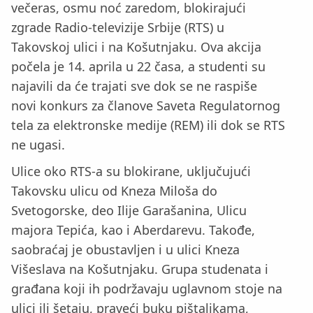
večeras, osmu noć zaredom, blokirajući
zgrade Radio-televizije Srbije (RTS) u
Takovskoj ulici i na Košutnjaku. Ova akcija
počela je 14. aprila u 22 časa, a studenti su
najavili da će trajati sve dok se ne raspiše
novi konkurs za članove Saveta Regulatornog
tela za elektronske medije (REM) ili dok se RTS
ne ugasi.
Ulice oko RTS-a su blokirane, uključujući
Takovsku ulicu od Kneza Miloša do
Svetogorske, deo Ilije Garašanina, Ulicu
majora Tepića, kao i Aberdarevu. Takođe,
saobraćaj je obustavljen i u ulici Kneza
Višeslava na Košutnjaku. Grupa studenata i
građana koji ih podržavaju uglavnom stoje na
ulici ili šetaju, praveći buku pištaljkama,