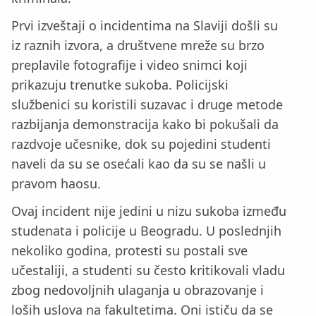
Prvi izveštaji o incidentima na Slaviji došli su
iz raznih izvora, a društvene mreže su brzo
preplavile fotografije i video snimci koji
prikazuju trenutke sukoba. Policijski
službenici su koristili suzavac i druge metode
razbijanja demonstracija kako bi pokušali da
razdvoje učesnike, dok su pojedini studenti
naveli da su se osećali kao da su se našli u
pravom haosu.
Ovaj incident nije jedini u nizu sukoba između
studenata i policije u Beogradu. U poslednjih
nekoliko godina, protesti su postali sve
učestaliji, a studenti su često kritikovali vladu
zbog nedovoljnih ulaganja u obrazovanje i
loših uslova na fakultetima. Oni ističu da se