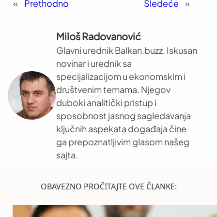
«
Prethodno
Sledeće
»
Miloš Radovanović
Glavni urednik Balkan.buzz. Iskusan
novinar i urednik sa
specijalizacijom u ekonomskim i
društvenim temama. Njegov
duboki analitički pristup i
sposobnost jasnog sagledavanja
ključnih aspekata događaja čine
ga prepoznatljivim glasom našeg
sajta.
OBAVEZNO PROČITAJTE OVE ČLANKE: