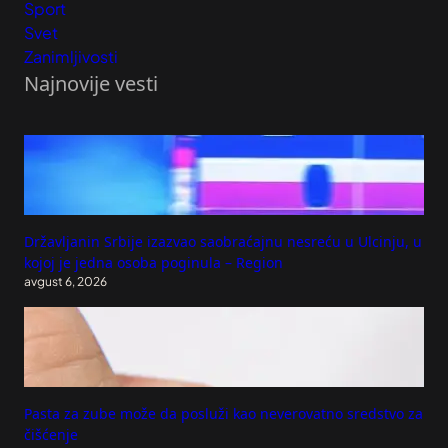
Sport
Svet
Zanimljivosti
Najnovije vesti
Državljanin Srbije izazvao saobraćajnu nesreću u Ulcinju, u
kojoj je jedna osoba poginula – Region
avgust 6, 2026
Pasta za zube može da posluži kao neverovatno sredstvo za
čišćenje