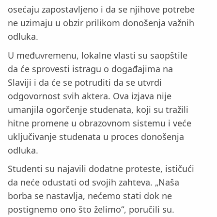
osećaju zapostavljeno i da se njihove potrebe
ne uzimaju u obzir prilikom donošenja važnih
odluka.
U međuvremenu, lokalne vlasti su saopštile
da će sprovesti istragu o događajima na
Slaviji i da će se potruditi da se utvrdi
odgovornost svih aktera. Ova izjava nije
umanjila ogorčenje studenata, koji su tražili
hitne promene u obrazovnom sistemu i veće
uključivanje studenata u proces donošenja
odluka.
Studenti su najavili dodatne proteste, ističući
da neće odustati od svojih zahteva. „Naša
borba se nastavlja, nećemo stati dok ne
postignemo ono što želimo“, poručili su.