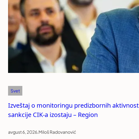
Svet
Izveštaj o monitoringu predizbornih aktivnos
sankcije CIK-a izostaju – Region
avgust 6, 2026
.
Miloš Radovanović