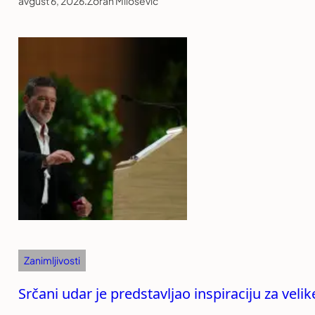
avgust 6, 2026
.
Zoran Milošević
Zanimljivosti
Srčani udar je predstavljao inspiraciju za vel