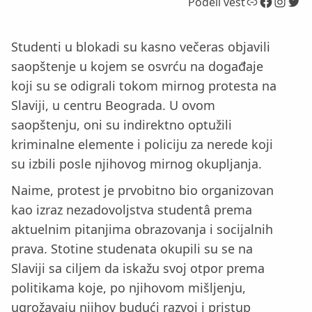
Link
Facebook
Instagram
Twitter
Podeli vest
Studenti u blokadi su kasno večeras objavili
saopštenje u kojem se osvrću na događaje
koji su se odigrali tokom mirnog protesta na
Slaviji, u centru Beograda. U ovom
saopštenju, oni su indirektno optužili
kriminalne elemente i policiju za nerede koji
su izbili posle njihovog mirnog okupljanja.
Naime, protest je prvobitno bio organizovan
kao izraz nezadovoljstva studentâ prema
aktuelnim pitanjima obrazovanja i socijalnih
prava. Stotine studenata okupili su se na
Slaviji sa ciljem da iskažu svoj otpor prema
politikama koje, po njihovom mišljenju,
ugrožavaju njihov budući razvoj i pristup