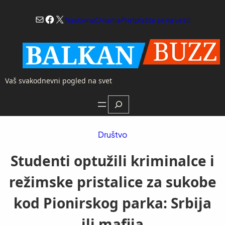
Skoči
Mail
Facebook
X
na
Naslovna
O nama
Pretplatite se na vesti
sadržaj
Vaš svakodnevni pogled na svet
Search
Društvo
Studenti optužili kriminalce i
režimske pristalice za sukobe
kod Pionirskog parka: Srbija
ili mafija