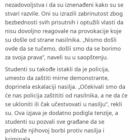
nezadovoljstva i da su iznenađeni kako su se
stvari razvile. Oni su izrazili zabrinutost zbog
bezbednosti svih prisutnih i optužili vlasti da
nisu dovoljno reagovale na provokacije koje
su došle od strane nasilnika. „Nismo došli
ovde da se tučemo, došli smo da se borimo
za svoja prava“, naveli su u saopštenju.
Studenti su takođe istakli da je policija,
umesto da zaštiti mirne demonstrante,
doprinela eskalaciji nasilja. „Očekivali smo da
će nas policija zaštititi od nasilnika, a ne da će
se ukloniti ili čak učestvovati u nasilju“, rekli
su. Ova izjava je dodatno podigla tenzije, a
studenti su pozvali sve građane da se
pridruže njihovoj borbi protiv nasilja i
kriminala.