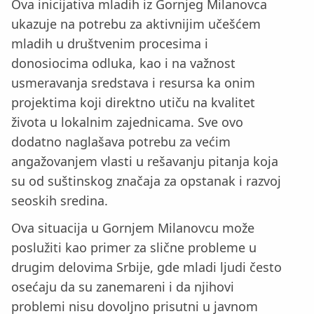
Ova inicijativa mladih iz Gornjeg Milanovca
ukazuje na potrebu za aktivnijim učešćem
mladih u društvenim procesima i
donosiocima odluka, kao i na važnost
usmeravanja sredstava i resursa ka onim
projektima koji direktno utiču na kvalitet
života u lokalnim zajednicama. Sve ovo
dodatno naglašava potrebu za većim
angažovanjem vlasti u rešavanju pitanja koja
su od suštinskog značaja za opstanak i razvoj
seoskih sredina.
Ova situacija u Gornjem Milanovcu može
poslužiti kao primer za slične probleme u
drugim delovima Srbije, gde mladi ljudi često
osećaju da su zanemareni i da njihovi
problemi nisu dovoljno prisutni u javnom