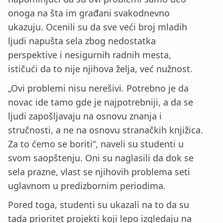
onoga na šta im građani svakodnevno
ukazuju. Ocenili su da sve veći broj mladih
ljudi napušta sela zbog nedostatka
perspektive i nesigurnih radnih mesta,
ističući da to nije njihova želja, već nužnost.
„Ovi problemi nisu nerešivi. Potrebno je da
novac ide tamo gde je najpotrebniji, a da se
ljudi zapošljavaju na osnovu znanja i
stručnosti, a ne na osnovu stranačkih knjižica.
Za to ćemo se boriti“, naveli su studenti u
svom saopštenju. Oni su naglasili da dok se
sela prazne, vlast se njihovih problema seti
uglavnom u predizbornim periodima.
Pored toga, studenti su ukazali na to da su
tada prioritet projekti koji lepo izgledaju na