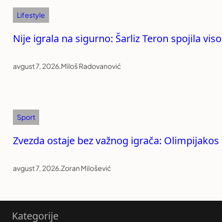
Lifestyle
Nije igrala na sigurno: Šarliz Teron spojila v
avgust 7, 2026
.
Miloš Radovanović
Sport
Zvezda ostaje bez važnog igrača: Olimpijako
avgust 7, 2026
.
Zoran Milošević
Kategorije