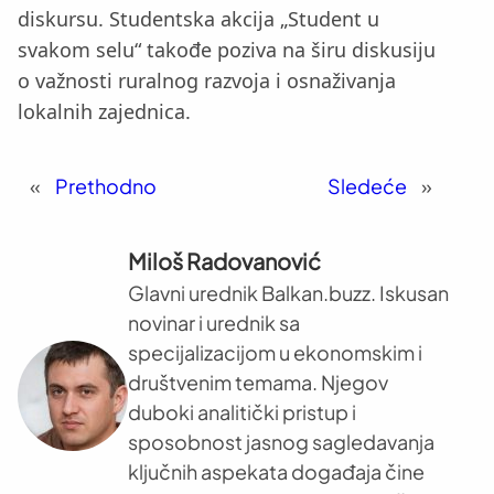
diskursu. Studentska akcija „Student u
svakom selu“ takođe poziva na širu diskusiju
o važnosti ruralnog razvoja i osnaživanja
lokalnih zajednica.
«
Prethodno
Sledeće
»
Miloš Radovanović
Glavni urednik Balkan.buzz. Iskusan
novinar i urednik sa
specijalizacijom u ekonomskim i
društvenim temama. Njegov
duboki analitički pristup i
sposobnost jasnog sagledavanja
ključnih aspekata događaja čine