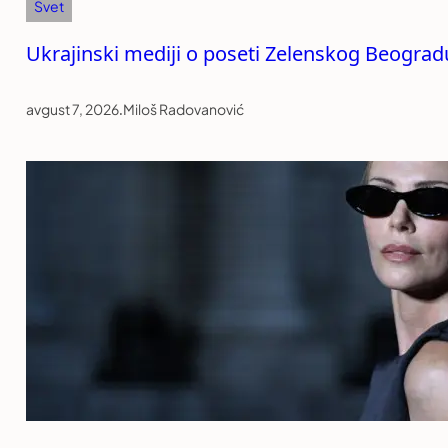
Svet
Ukrajinski mediji o poseti Zelenskog Beogradu:
avgust 7, 2026
.
Miloš Radovanović