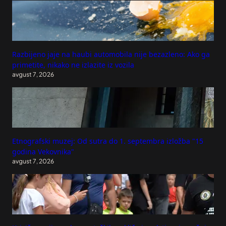
Razbijeno jaje na haubi automobila nije bezazleno: Ako ga
primetite, nikako ne izlazite iz vozila
avgust 7, 2026
Etnografski muzej: Od sutra do 1. septembra izložba "15
godina Vekovnika"
avgust 7, 2026