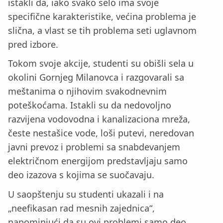
istakli da, iako svako selo ima svoje
specifične karakteristike, većina problema je
slična, a vlast se tih problema seti uglavnom
pred izbore.
Tokom svoje akcije, studenti su obišli sela u
okolini Gornjeg Milanovca i razgovarali sa
meštanima o njihovim svakodnevnim
poteškoćama. Istakli su da nedovoljno
razvijena vodovodna i kanalizaciona mreža,
česte nestašice vode, loši putevi, neredovan
javni prevoz i problemi sa snabdevanjem
električnom energijom predstavljaju samo
deo izazova s kojima se suočavaju.
U saopštenju su studenti ukazali i na
„neefikasan rad mesnih zajednica“,
napominjući da su ovi problemi samo deo