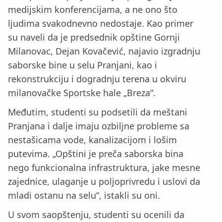
medijskim konferencijama, a ne ono što
ljudima svakodnevno nedostaje. Kao primer
su naveli da je predsednik opštine Gornji
Milanovac, Dejan Kovačević, najavio izgradnju
saborske bine u selu Pranjani, kao i
rekonstrukciju i dogradnju terena u okviru
milanovačke Sportske hale „Breza“.
Međutim, studenti su podsetili da meštani
Pranjana i dalje imaju ozbiljne probleme sa
nestašicama vode, kanalizacijom i lošim
putevima. „Opštini je preča saborska bina
nego funkcionalna infrastruktura, jake mesne
zajednice, ulaganje u poljoprivredu i uslovi da
mladi ostanu na selu“, istakli su oni.
U svom saopštenju, studenti su ocenili da