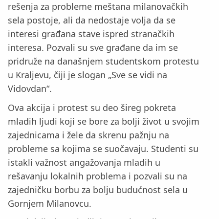
rešenja za probleme meštana milanovačkih
sela postoje, ali da nedostaje volja da se
interesi građana stave ispred stranačkih
interesa. Pozvali su sve građane da im se
pridruže na današnjem studentskom protestu
u Kraljevu, čiji je slogan „Sve se vidi na
Vidovdan“.
Ova akcija i protest su deo šireg pokreta
mladih ljudi koji se bore za bolji život u svojim
zajednicama i žele da skrenu pažnju na
probleme sa kojima se suočavaju. Studenti su
istakli važnost angažovanja mladih u
rešavanju lokalnih problema i pozvali su na
zajedničku borbu za bolju budućnost sela u
Gornjem Milanovcu.