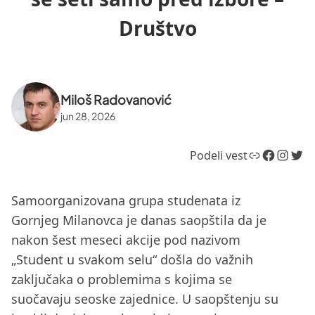
Društvo
Miloš Radovanović
jun 28, 2026
Link
Facebook
Instagram
Twitter
Podeli vest
Samoorganizovana grupa studenata iz
Gornjeg Milanovca je danas saopštila da je
nakon šest meseci akcije pod nazivom
„Student u svakom selu“ došla do važnih
zaključaka o problemima s kojima se
suočavaju seoske zajednice. U saopštenju su