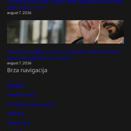
Krivične prijave zbog ustaških pokliča i podsticanja mržnje
protiv Srba u Kninu
avgust 7, 2026
Privatnost građana na udaru: Evropske zemlje razmatraju
ograničenja za pametne naočare
avgust 7, 2026
Brza navigacija
O nama
Predloži Vest
Pretplatite se na vesti
Karijera
Marketing