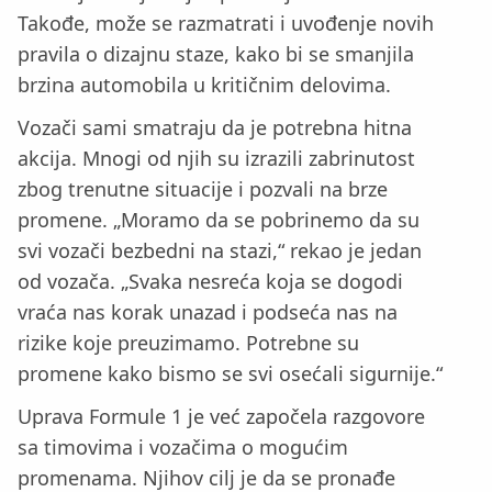
Takođe, može se razmatrati i uvođenje novih
pravila o dizajnu staze, kako bi se smanjila
brzina automobila u kritičnim delovima.
Vozači sami smatraju da je potrebna hitna
akcija. Mnogi od njih su izrazili zabrinutost
zbog trenutne situacije i pozvali na brze
promene. „Moramo da se pobrinemo da su
svi vozači bezbedni na stazi,“ rekao je jedan
od vozača. „Svaka nesreća koja se dogodi
vraća nas korak unazad i podseća nas na
rizike koje preuzimamo. Potrebne su
promene kako bismo se svi osećali sigurnije.“
Uprava Formule 1 je već započela razgovore
sa timovima i vozačima o mogućim
promenama. Njihov cilj je da se pronađe