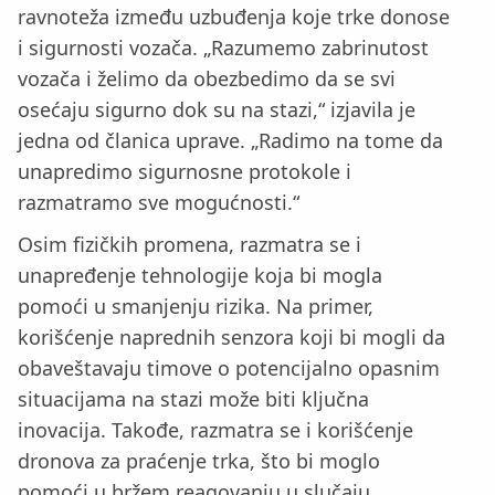
ravnoteža između uzbuđenja koje trke donose
i sigurnosti vozača. „Razumemo zabrinutost
vozača i želimo da obezbedimo da se svi
osećaju sigurno dok su na stazi,“ izjavila je
jedna od članica uprave. „Radimo na tome da
unapredimo sigurnosne protokole i
razmatramo sve mogućnosti.“
Osim fizičkih promena, razmatra se i
unapređenje tehnologije koja bi mogla
pomoći u smanjenju rizika. Na primer,
korišćenje naprednih senzora koji bi mogli da
obaveštavaju timove o potencijalno opasnim
situacijama na stazi može biti ključna
inovacija. Takođe, razmatra se i korišćenje
dronova za praćenje trka, što bi moglo
pomoći u bržem reagovanju u slučaju