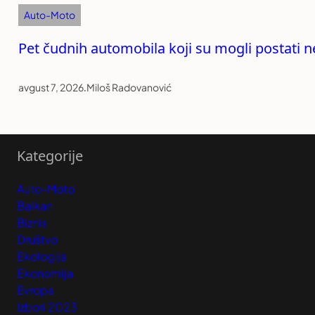
Auto-Moto
Pet čudnih automobila koji su mogli postati 
avgust 7, 2026
.
Miloš Radovanović
Kategorije
Auto-Moto
Balkan
Biznis
Društvo
Ekologija
Ekonomija
Evropa
Izbori 2023