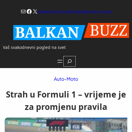
Skoči
Mail
Facebook
X
na
Naslovna
O nama
Pretplatite se na vesti
sadržaj
Vaš svakodnevni pogled na svet
Search
Auto-Moto
Strah u Formuli 1 – vrijeme je
za promjenu pravila