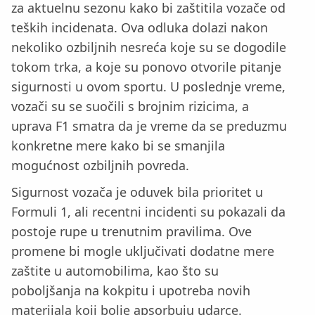
za aktuelnu sezonu kako bi zaštitila vozače od
teških incidenata. Ova odluka dolazi nakon
nekoliko ozbiljnih nesreća koje su se dogodile
tokom trka, a koje su ponovo otvorile pitanje
sigurnosti u ovom sportu. U poslednje vreme,
vozači su se suočili s brojnim rizicima, a
uprava F1 smatra da je vreme da se preduzmu
konkretne mere kako bi se smanjila
mogućnost ozbiljnih povreda.
Sigurnost vozača je oduvek bila prioritet u
Formuli 1, ali recentni incidenti su pokazali da
postoje rupe u trenutnim pravilima. Ove
promene bi mogle uključivati dodatne mere
zaštite u automobilima, kao što su
poboljšanja na kokpitu i upotreba novih
materijala koji bolje apsorbuju udarce.