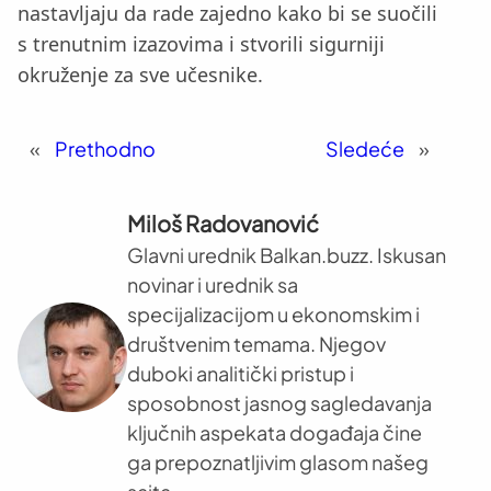
nastavljaju da rade zajedno kako bi se suočili
s trenutnim izazovima i stvorili sigurniji
okruženje za sve učesnike.
«
Prethodno
Sledeće
»
Miloš Radovanović
Glavni urednik Balkan.buzz. Iskusan
novinar i urednik sa
specijalizacijom u ekonomskim i
društvenim temama. Njegov
duboki analitički pristup i
sposobnost jasnog sagledavanja
ključnih aspekata događaja čine
ga prepoznatljivim glasom našeg