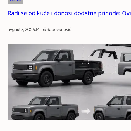
Radi se od kuće i donosi dodatne prihode: Ovi
avgust 7, 2026
.
Miloš Radovanović