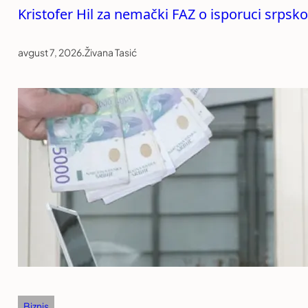
Kristofer Hil za nemački FAZ o isporuci srpsko
avgust 7, 2026
.
Živana Tasić
Biznis