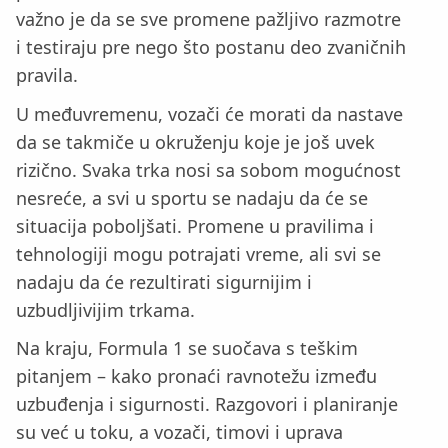
važno je da se sve promene pažljivo razmotre
i testiraju pre nego što postanu deo zvaničnih
pravila.
U međuvremenu, vozači će morati da nastave
da se takmiče u okruženju koje je još uvek
rizično. Svaka trka nosi sa sobom mogućnost
nesreće, a svi u sportu se nadaju da će se
situacija poboljšati. Promene u pravilima i
tehnologiji mogu potrajati vreme, ali svi se
nadaju da će rezultirati sigurnijim i
uzbudljivijim trkama.
Na kraju, Formula 1 se suočava s teškim
pitanjem – kako pronaći ravnotežu između
uzbuđenja i sigurnosti. Razgovori i planiranje
su već u toku, a vozači, timovi i uprava