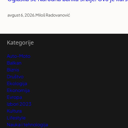
avgust 6, 2026
.
Miloš Radovanović
Kategorije
Auto-Moto
Balkan
Biznis
Društvo
Ekologija
Ekonomija
Evropa
Izbori 2023
Kultura
Lifestyle
Nauka i tehnologija