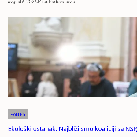
avgust 6, 2026
.
Miloš Radovanović
Politika
Ekološki ustanak: Najbliži smo koaliciji sa NS