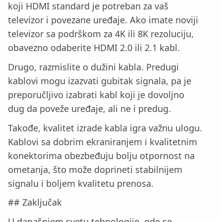
koji HDMI standard je potreban za vaš
televizor i povezane uređaje. Ako imate noviji
televizor sa podrškom za 4K ili 8K rezoluciju,
obavezno odaberite HDMI 2.0 ili 2.1 kabl.
Drugo, razmislite o dužini kabla. Predugi
kablovi mogu izazvati gubitak signala, pa je
preporučljivo izabrati kabl koji je dovoljno
dug da poveže uređaje, ali ne i predug.
Takođe, kvalitet izrade kabla igra važnu ulogu.
Kablovi sa dobrim ekraniranjem i kvalitetnim
konektorima obezbeđuju bolju otpornost na
ometanja, što može doprineti stabilnijem
signalu i boljem kvalitetu prenosa.
## Zaključak
U današnjem svetu tehnologije, gde se