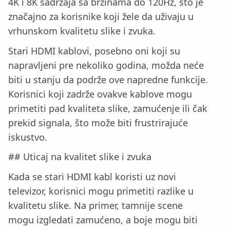
4K i 8K sadržaja sa brzinama do 120Hz, što je
značajno za korisnike koji žele da uživaju u
vrhunskom kvalitetu slike i zvuka.
Stari HDMI kablovi, posebno oni koji su
napravljeni pre nekoliko godina, možda neće
biti u stanju da podrže ove napredne funkcije.
Korisnici koji zadrže ovakve kablove mogu
primetiti pad kvaliteta slike, zamućenje ili čak
prekid signala, što može biti frustrirajuće
iskustvo.
## Uticaj na kvalitet slike i zvuka
Kada se stari HDMI kabl koristi uz novi
televizor, korisnici mogu primetiti razlike u
kvalitetu slike. Na primer, tamnije scene
mogu izgledati zamućeno, a boje mogu biti