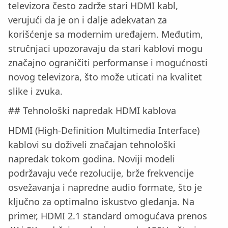
televizora često zadrže stari HDMI kabl,
verujući da je on i dalje adekvatan za
korišćenje sa modernim uređajem. Međutim,
stručnjaci upozoravaju da stari kablovi mogu
značajno ograničiti performanse i mogućnosti
novog televizora, što može uticati na kvalitet
slike i zvuka.
## Tehnološki napredak HDMI kablova
HDMI (High-Definition Multimedia Interface)
kablovi su doživeli značajan tehnološki
napredak tokom godina. Noviji modeli
podržavaju veće rezolucije, brže frekvencije
osvežavanja i napredne audio formate, što je
ključno za optimalno iskustvo gledanja. Na
primer, HDMI 2.1 standard omogućava prenos