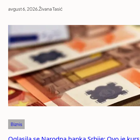
avgust 6, 2026
.
Živana Tasić
Biznis
Oglasila se Narodna banka Srbije: Ovo je kurs