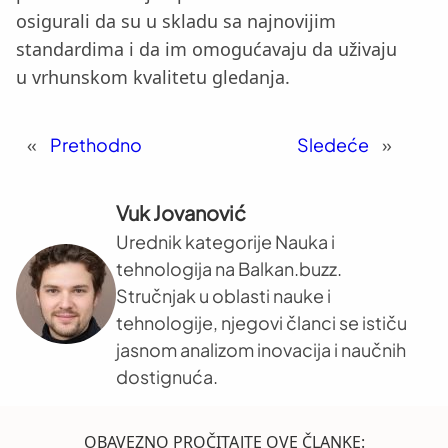
osigurali da su u skladu sa najnovijim
standardima i da im omogućavaju da uživaju
u vrhunskom kvalitetu gledanja.
«
Prethodno
Sledeće
»
Vuk Jovanović
Urednik kategorije Nauka i
tehnologija na Balkan.buzz.
Stručnjak u oblasti nauke i
tehnologije, njegovi članci se ističu
jasnom analizom inovacija i naučnih
dostignuća.
OBAVEZNO PROČITAJTE OVE ČLANKE: