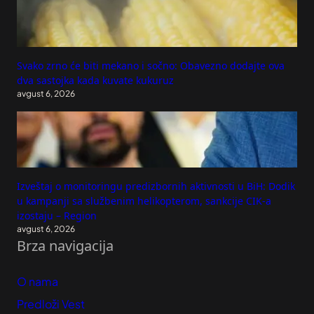
Svako zrno će biti mekano i sočno: Obavezno dodajte ova
dva sastojka kada kuvate kukuruz
avgust 6, 2026
Izveštaj o monitoringu predizbornih aktivnosti u BiH: Dodik
u kampanji sa službenim helikopterom, sankcije CIK-a
izostaju – Region
avgust 6, 2026
Brza navigacija
O nama
Predloži Vest