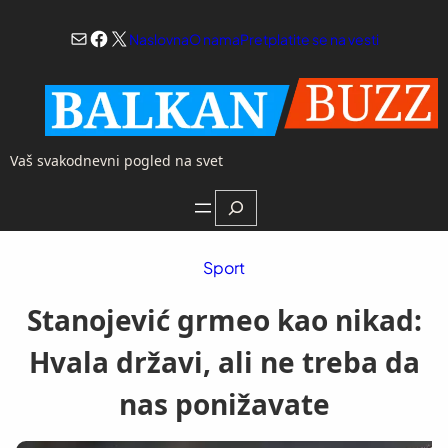
Skoči
Mail
Facebook
X
na
Naslovna
O nama
Pretplatite se na vesti
sadržaj
Vaš svakodnevni pogled na svet
Search
Sport
Stanojević grmeo kao nikad:
Hvala državi, ali ne treba da
nas ponižavate