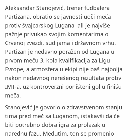
Aleksandar Stanojević, trener fudbalera
Partizana, obratio se javnosti uoči meča
protiv švajcarskog Lugana, ali je najviše
pažnje privukao svojim komentarima o
Crvenoj zvezdi, sudijama i državnom vrhu.
Partizan je nedavno poražen od Lugana u
prvom meču 3. kola kvalifikacija za Ligu
Evrope, a atmosfera u ekipi nije baš najbolja
nakon nedavnog nerešenog rezultata protiv
IMT-a, uz kontroverzni poništeni gol u finišu
meča.
Stanojević je govorio o zdravstvenom stanju
tima pred meč sa Luganom, istakavši da će
biti potrebno dobra igra za prolazak u
narednu fazu. Međutim, ton se promenio