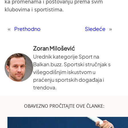
ka promenama i poštovanju prema svim
klubovima i sportistima.
«
Prethodno
Sledeće
»
Zoran Milošević
Urednik kategorije Sport na
Balkan.buzz. Sportski stručnjak s
višegodišnjim iskustvom u
praćenju sportskih događaja i
trendova.
OBAVEZNO PROČITAJTE OVE ČLANKE: