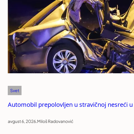
Svet
Automobil prepolovljen u stravičnoj nesreći 
avgust 6, 2026
.
Miloš Radovanović