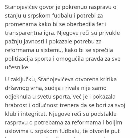
Stanojevićev govor je pokrenuo raspravu o
stanju u srpskom fudbalu i potrebi za
promenama kako bi se obezbedila fer i
transparentna igra. Njegove reči su privukle
pažnju javnosti i pokazale potrebu za
reformama u sistemu, kako bi se sprečila
politizacija sporta i omogućila pravda za sve
učesnike.
U zaključku, Stanojevićeva otvorena kritika
državnog vrha, sudija i rivala nije samo
odjeknula u svetu sporta, već je i pokazala
hrabrost i odlučnost trenera da se bori za svoj
klub i integritet. Njegove reči su podstakle
raspravu o potrebama za reformama i boljim
uslovima u srpskom fudbalu, te otvorile put