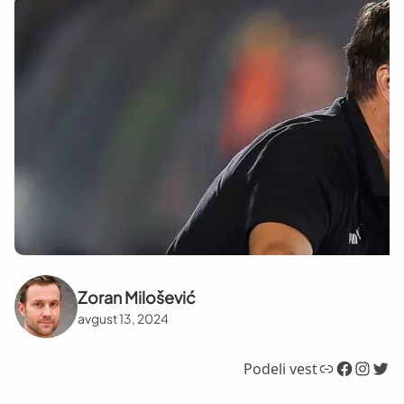
Zoran Milošević
avgust 13, 2024
Link
Facebook
Instagram
Twitter
Podeli vest