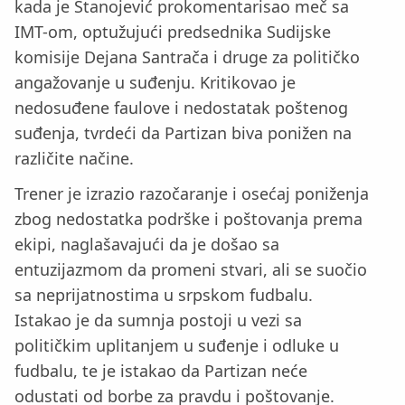
kada je Stanojević prokomentarisao meč sa
IMT-om, optužujući predsednika Sudijske
komisije Dejana Santrača i druge za političko
angažovanje u suđenju. Kritikovao je
nedosuđene faulove i nedostatak poštenog
suđenja, tvrdeći da Partizan biva ponižen na
različite načine.
Trener je izrazio razočaranje i osećaj poniženja
zbog nedostatka podrške i poštovanja prema
ekipi, naglašavajući da je došao sa
entuzijazmom da promeni stvari, ali se suočio
sa neprijatnostima u srpskom fudbalu.
Istakao je da sumnja postoji u vezi sa
političkim uplitanjem u suđenje i odluke u
fudbalu, te je istakao da Partizan neće
odustati od borbe za pravdu i poštovanje.