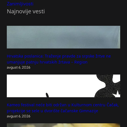
Zanimljivosti
Najnovije vesti
Hrvatska poslanica: Traženje pravde za srpske žrtve ne
umanjuje patnju hrvatskih žrtava – Region
avgust 6, 2026
Kameo festival neće biti održan u Kulturnom centru Čačak,
projekcije se sele u dvorište čačanske Gimnazije
avgust 6, 2026