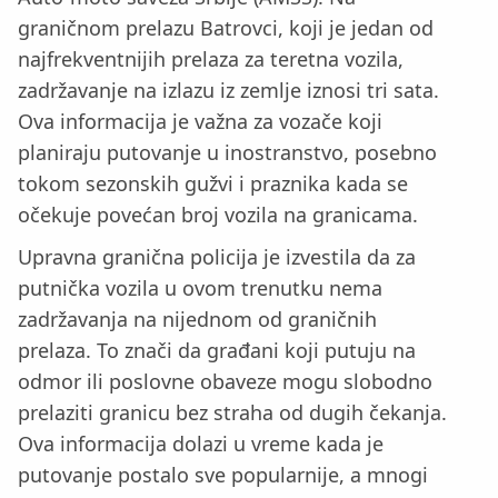
graničnom prelazu Batrovci, koji je jedan od
najfrekventnijih prelaza za teretna vozila,
zadržavanje na izlazu iz zemlje iznosi tri sata.
Ova informacija je važna za vozače koji
planiraju putovanje u inostranstvo, posebno
tokom sezonskih gužvi i praznika kada se
očekuje povećan broj vozila na granicama.
Upravna granična policija je izvestila da za
putnička vozila u ovom trenutku nema
zadržavanja na nijednom od graničnih
prelaza. To znači da građani koji putuju na
odmor ili poslovne obaveze mogu slobodno
prelaziti granicu bez straha od dugih čekanja.
Ova informacija dolazi u vreme kada je
putovanje postalo sve popularnije, a mnogi