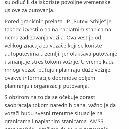
su odlučili da iskoriste povoljne vremenske
uslove za putovanja.
Pored graničnih prelaza, JP „Putevi Srbije“ je
takođe izvestilo da na naplatnim stanicama
nema zadržavanja vozila. Ova vest je od
velikog značaja za vozače koji se koriste
autoputevima u zemlji, jer olakšava putovanje
i smanjuje stres tokom vožnje. U vreme kada
mnogi vozači putuju i planiraju duže vožnje,
ovakve informacije doprinose boljem
planiranju i organizaciji putovanja.
S obzirom na to da se očekuje porast
saobraćaja tokom narednih dana, važno je da
vozači budu svesni trenutne situacije na
granicama i naplatnim stanicama. AMSS