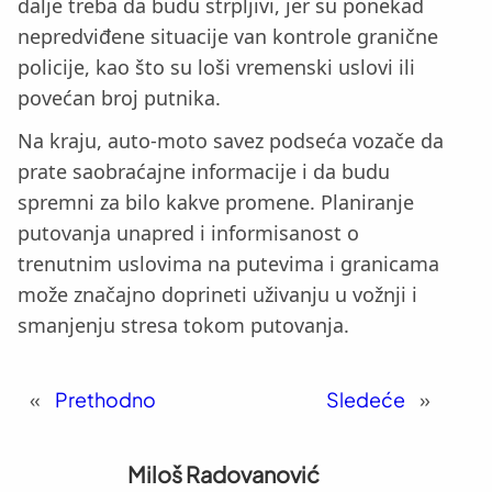
dalje treba da budu strpljivi, jer su ponekad
nepredviđene situacije van kontrole granične
policije, kao što su loši vremenski uslovi ili
povećan broj putnika.
Na kraju, auto-moto savez podseća vozače da
prate saobraćajne informacije i da budu
spremni za bilo kakve promene. Planiranje
putovanja unapred i informisanost o
trenutnim uslovima na putevima i granicama
može značajno doprineti uživanju u vožnji i
smanjenju stresa tokom putovanja.
«
Prethodno
Sledeće
»
Miloš Radovanović