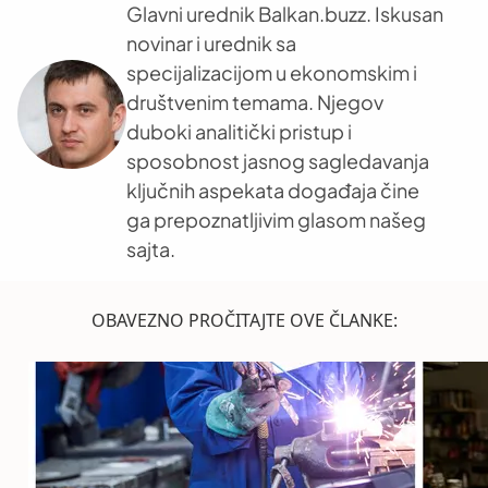
Glavni urednik Balkan.buzz. Iskusan
novinar i urednik sa
specijalizacijom u ekonomskim i
društvenim temama. Njegov
duboki analitički pristup i
sposobnost jasnog sagledavanja
ključnih aspekata događaja čine
ga prepoznatljivim glasom našeg
sajta.
OBAVEZNO PROČITAJTE OVE ČLANKE: