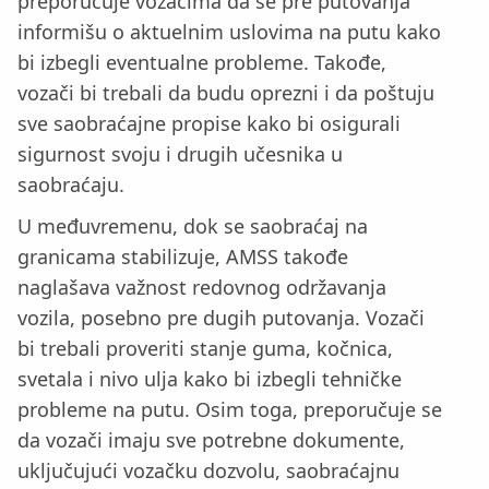
preporučuje vozačima da se pre putovanja
informišu o aktuelnim uslovima na putu kako
bi izbegli eventualne probleme. Takođe,
vozači bi trebali da budu oprezni i da poštuju
sve saobraćajne propise kako bi osigurali
sigurnost svoju i drugih učesnika u
saobraćaju.
U međuvremenu, dok se saobraćaj na
granicama stabilizuje, AMSS takođe
naglašava važnost redovnog održavanja
vozila, posebno pre dugih putovanja. Vozači
bi trebali proveriti stanje guma, kočnica,
svetala i nivo ulja kako bi izbegli tehničke
probleme na putu. Osim toga, preporučuje se
da vozači imaju sve potrebne dokumente,
uključujući vozačku dozvolu, saobraćajnu