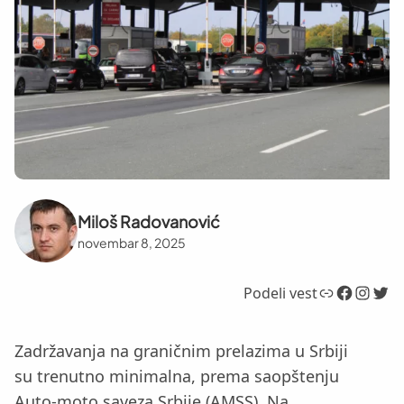
Miloš Radovanović
novembar 8, 2025
Link
Facebook
Instagram
Twitter
Podeli vest
Zadržavanja na graničnim prelazima u Srbiji
su trenutno minimalna, prema saopštenju
Auto-moto saveza Srbije (AMSS). Na