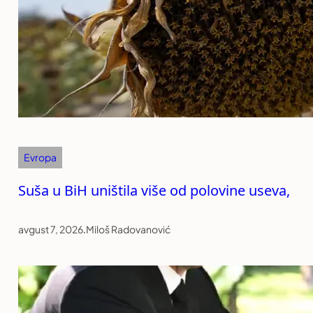
Evropa
Suša u BiH uništila više od polovine useva,
avgust 7, 2026
.
Miloš Radovanović