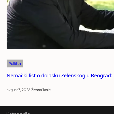
Politika
Nemački list o dolasku Zelenskog u Beograd: R
avgust 7, 2026
.
Živana Tasić