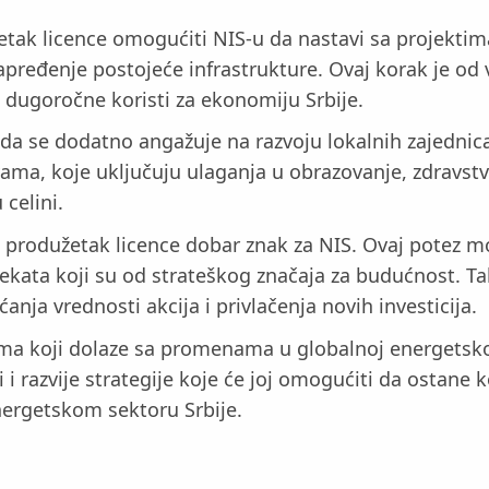
k licence omogućiti NIS-u da nastavi sa projektima ko
unapređenje postojeće infrastrukture. Ovaj korak je o
 dugoročne koristi za ekonomiju Srbije.
da se dodatno angažuje na razvoju lokalnih zajednic
ma, koje uključuju ulaganja u obrazovanje, zdravstvo
celini.
e produžetak licence dobar znak za NIS. Ovaj potez mož
jekata koji su od strateškog značaja za budućnost. T
nja vrednosti akcija i privlačenja novih investicija.
a koji dolaze sa promenama u globalnoj energetskoj 
 i razvije strategije koje će joj omogućiti da ostane 
nergetskom sektoru Srbije.