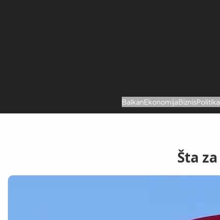
Skoči
na
sadržaj
Balkan
Ekonomija
Biznis
Politik
Šta za