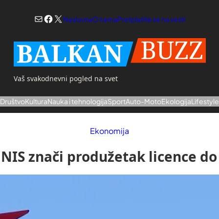
Mail
Facebook
X
Naslovna
O nama
Pretplatite se na vesti
Vaš svakodnevni pogled na svet
a
Društvo
Kultura
Nauka i tehnologija
Sport
Auto-Moto
Ekologija
Lifestyl
Ekonomija
 NIS znači produžetak licence do 