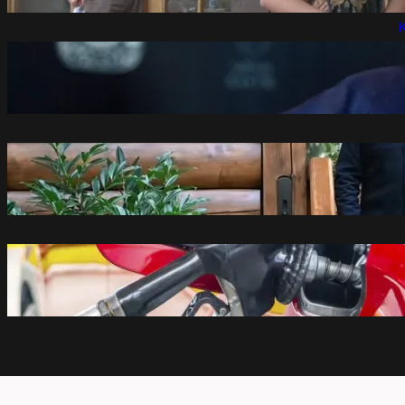
K
Lučić: Nisam dobio zvaničnu informaciju
da mi je trajno zabranjen ulazak na
Kosovo i Metohiju
avgust 8, 2026
Vučić priredio večeru Zelenskom FOTO
avgust 8, 2026
Vlada Srbije donela odluku o ceni goriva:
Važiće do 16. avgusta
avgust 8, 2026