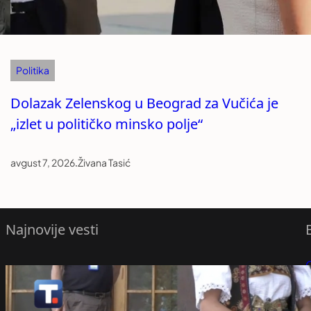
Politika
Dolazak Zelenskog u Beograd za Vučića je
„izlet u političko minsko polje“
avgust 7, 2026
.
Živana Tasić
Najnovije vesti
Održano takmičenje za najlepšu narodnu
P
nošnju
avgust 8, 2026
P