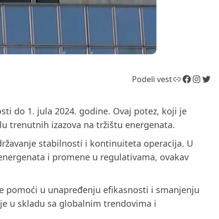
Link
Facebook
Instagram
Twitter
Podeli vest
ti do 1. jula 2024. godine. Ovaj potez, koji je
u trenutnih izazova na tržištu energenata.
žavanje stabilnosti i kontinuiteta operacija. U
 energenata i promene u regulativama, ovakav
 će pomoći u unapređenju efikasnosti i smanjenju
o je u skladu sa globalnim trendovima i