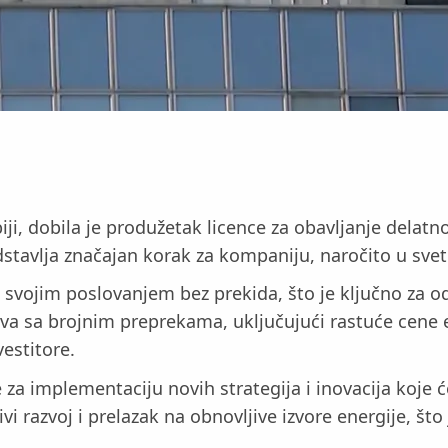
, dobila je produžetak licence za obavljanje delatnos
tavlja značajan korak za kompaniju, naročito u svetl
vojim poslovanjem bez prekida, što je ključno za odr
va sa brojnim preprekama, uključujući rastuće cene
estitore.
 za implementaciju novih strategija i inovacija koje
vi razvoj i prelazak na obnovljive izvore energije, št