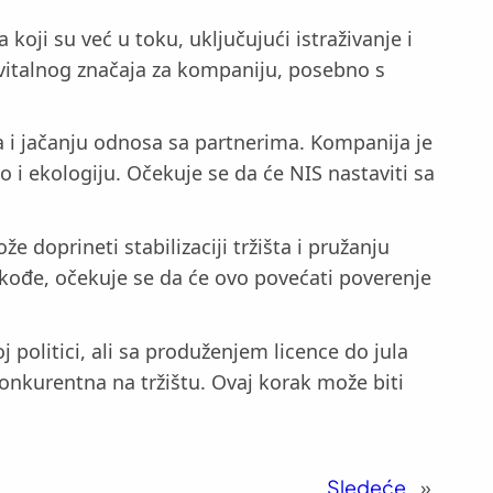
ji su već u toku, uključujući istraživanje i
d vitalnog značaja za kompaniju, posebno s
a i jačanju odnosa sa partnerima. Kompanija je
 i ekologiju. Očekuje se da će NIS nastaviti sa
e doprineti stabilizaciji tržišta i pružanju
akođe, očekuje se da će ovo povećati poverenje
politici, ali sa produženjem licence do jula
konkurentna na tržištu. Ovaj korak može biti
Sledeće
»