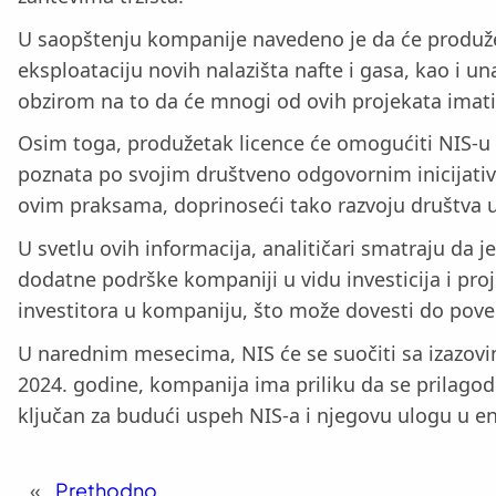
U saopštenju kompanije navedeno je da će produžeta
eksploataciju novih nalazišta nafte i gasa, kao i 
obzirom na to da će mnogi od ovih projekata imati
Osim toga, produžetak licence će omogućiti NIS-u 
poznata po svojim društveno odgovornim inicijativa
ovim praksama, doprinoseći tako razvoju društva u 
U svetlu ovih informacija, analitičari smatraju da j
dodatne podrške kompaniji u vidu investicija i pro
investitora u kompaniju, što može dovesti do poveća
U narednim mesecima, NIS će se suočiti sa izazovim
2024. godine, kompanija ima priliku da se prilagodi
ključan za budući uspeh NIS-a i njegovu ulogu u e
«
Prethodno