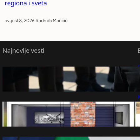
regiona i sveta
avgust 8, 2026
.
Radmila Marićić
Najnovije vesti
P
Olenik o poseti Zelenskog Srbiji
avgust 8, 2026
P
K
Fenomen na tržištu nekretnina u Srbiji:
Kuće u ovom gradu planu za dan, kupci
ne pitaju za cenu!
avgust 8, 2026