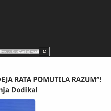
Search
e
Evropa
Svet
Zanimljivosti
IDEJA RATA POMUTILA RAZUM“!
nja Dodika!