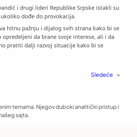
dić i drugi lideri Republike Srpske istakli su
e ukoliko dođe do provokacija.
a hitnu pažnju i dijalog svih strana kako bi se
o opredeljeni da brane svoje interese, ali i da
ratiti dalji razvoj situacije kako bi se
Sledeće
»
venim temama. Njegov duboki analitički pristup i
našeg sajta.