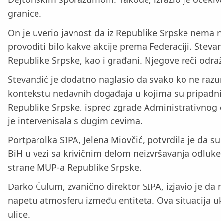
granice.
On je uverio javnost da iz Republike Srpske nema 
provoditi bilo kakve akcije prema Federaciji. Stev
Republike Srpske, kao i građani. Njegove reči odraža
Stevandić je dodatno naglasio da svako ko ne razum
kontekstu nedavnih događaja u kojima su pripadnic
Republike Srpske, ispred zgrade Administrativnog c
je intervenisala s dugim cevima.
Portparolka SIPA, Jelena Miovčić, potvrdila je da s
BiH u vezi sa krivičnim delom neizvršavanja odluke
strane MUP-a Republike Srpske.
Darko Ćulum, zvanično direktor SIPA, izjavio je da
napetu atmosferu između entiteta. Ova situacija uk
ulice.