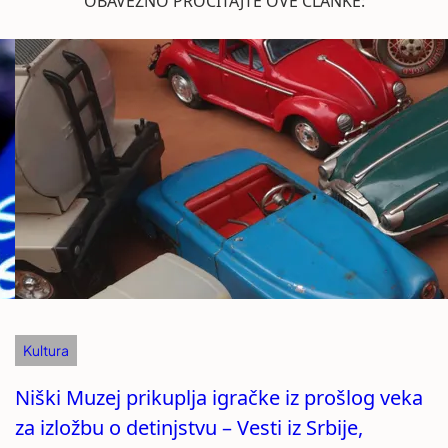
OBAVEZNO PROČITAJTE OVE ČLANKE:
Kultura
Niški Muzej prikuplja igračke iz prošlog veka
za izložbu o detinjstvu – Vesti iz Srbije,