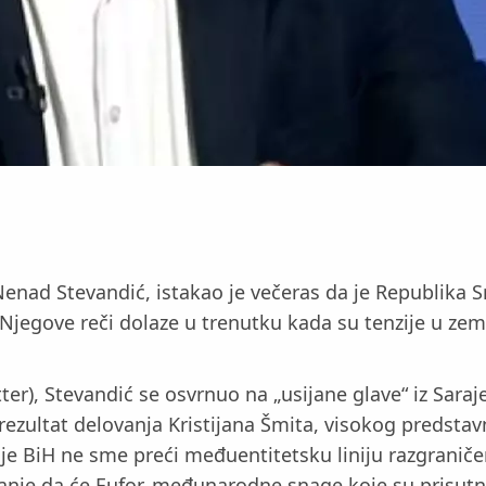
ad Stevandić, istakao je večeras da je Republika Srp
. Njegove reči dolaze u trenutku kada su tenzije u zem
r), Stevandić se osvrnuo na „usijane glave“ iz Sarajev
, rezultat delovanja Kristijana Šmita, visokog predst
je BiH ne sme preći međuentitetsku liniju razgraniče
nje da će Eufor, međunarodne snage koje su prisutne