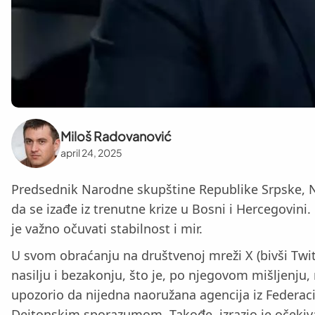
Miloš Radovanović
april 24, 2025
Predsednik Narodne skupštine Republike Srpske, Nen
da se izađe iz trenutne krize u Bosni i Hercegovini
je važno očuvati stabilnost i mir.
U svom obraćanju na društvenoj mreži X (bivši Twitte
nasilju i bezakonju, što je, po njegovom mišljenju
upozorio da nijedna naoružana agencija iz Federaci
Dejtonskim sporazumom. Takođe, izrazio je očekiva