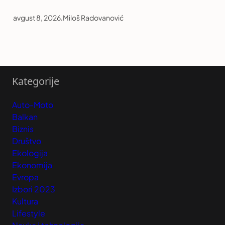
avgust 8, 2026
.
Miloš Radovanović
Kategorije
Auto-Moto
Balkan
Biznis
Društvo
Ekologija
Ekonomija
Evropa
Izbori 2023
Kultura
Lifestyle