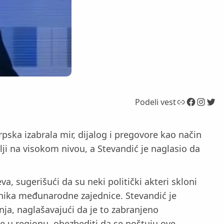
Link
Facebook
Instagram
Twitter
Podeli vest
ska izabrala mir, dijalog i pregovore kao način
lji na visokom nivou, a Stevandić je naglasio da
a, sugerišući da su neki politički akteri skloni
avnika međunarodne zajednice. Stevandić je
nja, naglašavajući da je to zabranjeno
 u regionu, obezbediti da se poštuju ove