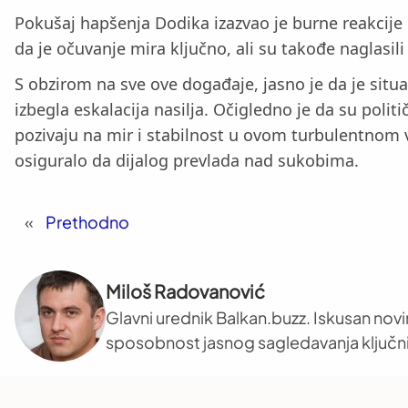
Pokušaj hapšenja Dodika izazvao je burne reakcije 
da je očuvanje mira ključno, ali su takođe naglasil
S obzirom na sve ove događaje, jasno je da je situac
izbegla eskalacija nasilja. Očigledno je da su politi
pozivaju na mir i stabilnost u ovom turbulentnom v
osiguralo da dijalog prevlada nad sukobima.
«
Prethodno
Miloš Radovanović
Glavni urednik Balkan.buzz. Iskusan novi
sposobnost jasnog sagledavanja ključni