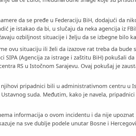
namere da se pređe u Federaciju BiH, dodajući da nik
andić je istakao da bi, u slučaju da neka agencija iz
vaju ozbiljnost situacije i želju da se izbegne bilo k
e ovu situaciju ili želi da izazove rat treba da bude
i SIPA (Agencija za istrage i zaštitu BiH) pokušali 
entra RS u Istočnom Sarajevu. Ovaj pokušaj je zausta
u njihovi pripadnici bili u administrativnom centru 
 Ustavnog suda. Međutim, kako je navela, pripadnici
 nema informacija o ovom incidentu i da nije upoznat
azuje na sve dublje podele unutar Bosne i Hercegovin