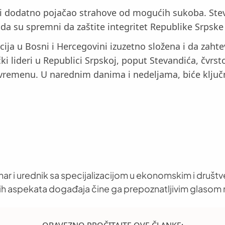
i dodatno pojačao strahove od mogućih sukoba. Stevan
i da su spremni da zaštite integritet Republike Srpsk
ija u Bosni i Hercegovini izuzetno složena i da zahtev
čki lideri u Republici Srpskoj, poput Stevandića, čvrst
remenu. U narednim danima i nedeljama, biće ključno p
nar i urednik sa specijalizacijom u ekonomskim i društ
h aspekata događaja čine ga prepoznatljivim glasom 