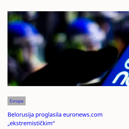
Evropa
Belorusija proglasila euronews.com
„ekstremističkim“