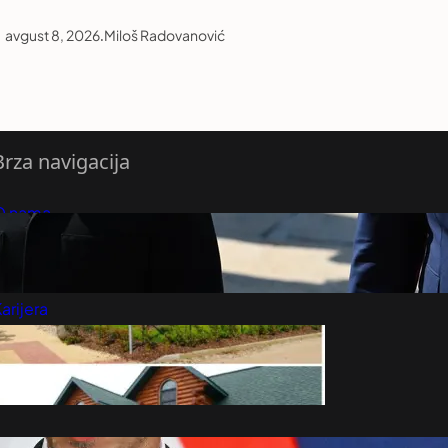
avgust 8, 2026
.
Miloš Radovanović
Brza navigacija
O nama
redloži Vest
retplatite se na vesti
arijera
Marketing
Kontakt