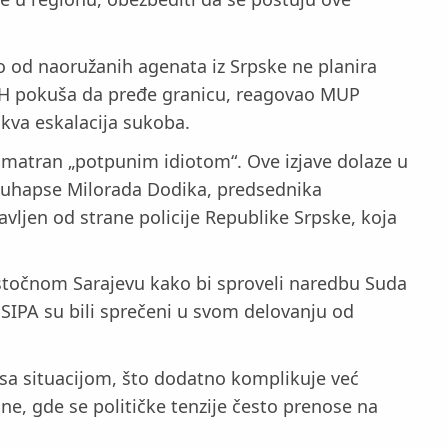
o od naoružanih agenata iz Srpske ne planira
 FBiH pokuša da pređe granicu, reagovao MUP
akva eskalacija sukoba.
 smatran „potpunim idiotom“. Ove izjave dolaze u
da uhapse Milorada Dodika, predsednika
vljen od strane policije Republike Srpske, koja
u Istočnom Sarajevu kako bi sproveli naredbu Suda
 SIPA su bili sprečeni u svom delovanju od
 sa situacijom, što dodatno komplikuje već
e, gde se političke tenzije često prenose na