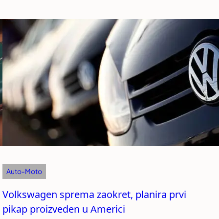
Auto-Moto
Volkswagen sprema zaokret, planira prvi
pikap proizveden u Americi