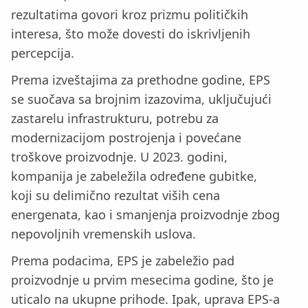
rezultatima govori kroz prizmu političkih
interesa, što može dovesti do iskrivljenih
percepcija.
Prema izveštajima za prethodne godine, EPS
se suočava sa brojnim izazovima, uključujući
zastarelu infrastrukturu, potrebu za
modernizacijom postrojenja i povećane
troškove proizvodnje. U 2023. godini,
kompanija je zabeležila određene gubitke,
koji su delimično rezultat viših cena
energenata, kao i smanjenja proizvodnje zbog
nepovoljnih vremenskih uslova.
Prema podacima, EPS je zabeležio pad
proizvodnje u prvim mesecima godine, što je
uticalo na ukupne prihode. Ipak, uprava EPS-a