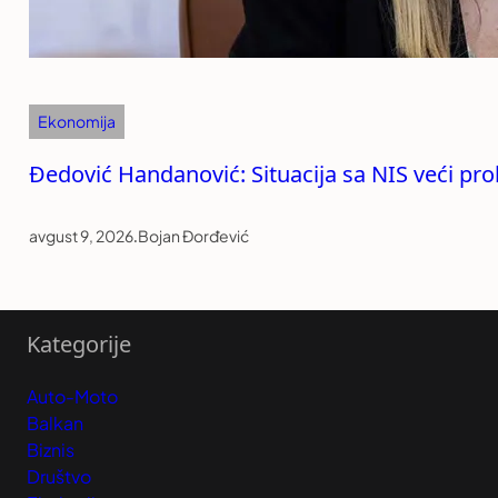
Ekonomija
Đedović Handanović: Situacija sa NIS veći pr
avgust 9, 2026
.
Bojan Đorđević
Kategorije
Auto-Moto
Balkan
Biznis
Društvo