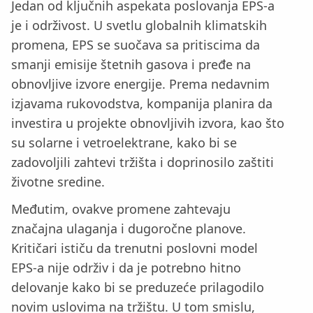
Jedan od ključnih aspekata poslovanja EPS-a
je i održivost. U svetlu globalnih klimatskih
promena, EPS se suočava sa pritiscima da
smanji emisije štetnih gasova i pređe na
obnovljive izvore energije. Prema nedavnim
izjavama rukovodstva, kompanija planira da
investira u projekte obnovljivih izvora, kao što
su solarne i vetroelektrane, kako bi se
zadovoljili zahtevi tržišta i doprinosilo zaštiti
životne sredine.
Međutim, ovakve promene zahtevaju
značajna ulaganja i dugoročne planove.
Kritičari ističu da trenutni poslovni model
EPS-a nije održiv i da je potrebno hitno
delovanje kako bi se preduzeće prilagodilo
novim uslovima na tržištu. U tom smislu,