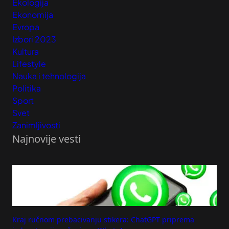
Ekologija
Ekonomija
Evropa
Izbori 2023
Kultura
Lifestyle
Nauka i tehnologija
Politika
Sport
Svet
Zanimljivosti
Najnovije vesti
Kraj ručnom prebacivanju stikera: ChatGPT priprema