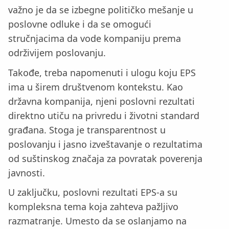
važno je da se izbegne političko mešanje u
poslovne odluke i da se omogući
stručnjacima da vode kompaniju prema
održivijem poslovanju.
Takođe, treba napomenuti i ulogu koju EPS
ima u širem društvenom kontekstu. Kao
državna kompanija, njeni poslovni rezultati
direktno utiču na privredu i životni standard
građana. Stoga je transparentnost u
poslovanju i jasno izveštavanje o rezultatima
od suštinskog značaja za povratak poverenja
javnosti.
U zaključku, poslovni rezultati EPS-a su
kompleksna tema koja zahteva pažljivo
razmatranje. Umesto da se oslanjamo na