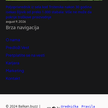
Poljoprivrednik iz sela kod Trstenika nakon 30 godina
isekao šljivik od preko 1.000 stabala: Više ne može da
pokrije troškove proizvodnje
avgust 9, 2026
Brza navigacija
O nama
Predloži Vest
Pretplatite se na vesti
Karijera
Marketing
Kontakt
©
2024 Balkan.buzz |
Urednička 
Pravila 