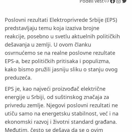
Link
Facebook
Instagram
Twitter
Podeli vest
Poslovni rezultati Elektroprivrede Srbije (EPS)
predstavljaju temu koja izaziva brojne
reakcije, posebno u svetlu aktuelnih političkih
dešavanja u zemlji. U ovom članku
osvrnućemo se na realne poslovne rezultate
EPS-a, bez političkih pritisaka i populizma,
kako bismo pružili jasniju sliku o stanju ovog
preduzeća.
EPS je, kao najveći proizvođač električne
energije u Srbiji, od suštinskog značaja za
privredu zemlje. Njegovi poslovni rezultati ne
utiču samo na energetsku stabilnost, već i na
ekonomski razvoj i životni standard građana.
Međutim, često se dešava da se o ovim