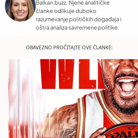
Balkan.buzz. Njene analitičke
članke odlikuje duboko
razumevanje političkih događaja i
oštra analiza savremene politike.
OBAVEZNO PROČITAJTE OVE ČLANKE: