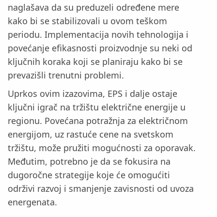
naglašava da su preduzeli određene mere
kako bi se stabilizovali u ovom teškom
periodu. Implementacija novih tehnologija i
povećanje efikasnosti proizvodnje su neki od
ključnih koraka koji se planiraju kako bi se
prevazišli trenutni problemi.
Uprkos ovim izazovima, EPS i dalje ostaje
ključni igrač na tržištu električne energije u
regionu. Povećana potražnja za električnom
energijom, uz rastuće cene na svetskom
tržištu, može pružiti mogućnosti za oporavak.
Međutim, potrebno je da se fokusira na
dugoročne strategije koje će omogućiti
održivi razvoj i smanjenje zavisnosti od uvoza
energenata.