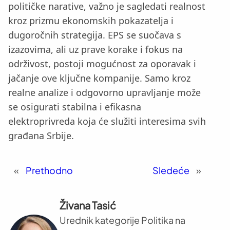
političke narative, važno je sagledati realnost
kroz prizmu ekonomskih pokazatelja i
dugoročnih strategija. EPS se suočava s
izazovima, ali uz prave korake i fokus na
održivost, postoji mogućnost za oporavak i
jačanje ove ključne kompanije. Samo kroz
realne analize i odgovorno upravljanje može
se osigurati stabilna i efikasna
elektroprivreda koja će služiti interesima svih
građana Srbije.
«
Prethodno
Sledeće
»
Živana Tasić
Urednik kategorije Politika na