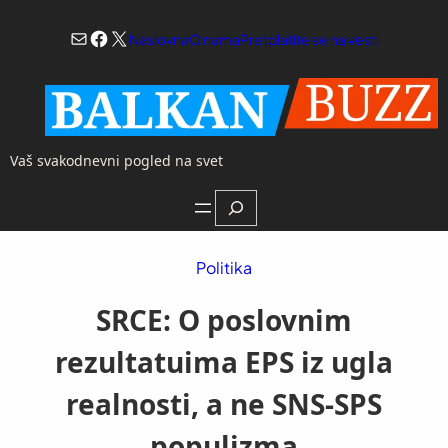
Skoči
Mail
Facebook
X
na
Naslovna
O nama
Pretplatite se na vesti
sadržaj
Vaš svakodnevni pogled na svet
Search
Politika
SRCE: O poslovnim
rezultatuima EPS iz ugla
realnosti, a ne SNS-SPS
populizma