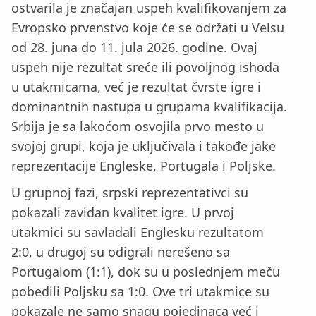
ostvarila je značajan uspeh kvalifikovanjem za
Evropsko prvenstvo koje će se održati u Velsu
od 28. juna do 11. jula 2026. godine. Ovaj
uspeh nije rezultat sreće ili povoljnog ishoda
u utakmicama, već je rezultat čvrste igre i
dominantnih nastupa u grupama kvalifikacija.
Srbija je sa lakoćom osvojila prvo mesto u
svojoj grupi, koja je uključivala i takođe jake
reprezentacije Engleske, Portugala i Poljske.
U grupnoj fazi, srpski reprezentativci su
pokazali zavidan kvalitet igre. U prvoj
utakmici su savladali Englesku rezultatom
2:0, u drugoj su odigrali nerešeno sa
Portugalom (1:1), dok su u poslednjem meču
pobedili Poljsku sa 1:0. Ove tri utakmice su
pokazale ne samo snagu pojedinaca već i