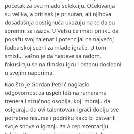
početak za ovu mladu selekciju. Očekivanja
su velika, a pritisak je prisutan, ali njihova
dosadašnja dostignuća ukazuju na to da su
spremni za izazov. U Velsu će imati priliku da
pokažu svoj talenat i potencijal na najvećoj
fudbalskoj sceni za mlade igrače. U tom
smislu, važno je da nastave sa radom,
fokusiraju se na timsku igru i ostanu dosledni
u svojim naporima.
Kao što je Gordan Petrić naglasio,
odgovornost za uspeh leži na ramenima
trenera i stručnog osoblja, koji moraju da
osiguraju da ovi talentovani igrači dobiju sve
potrebne resurse i podršku kako bi ostvarili
svoje snove o igranju za A reprezentaciju