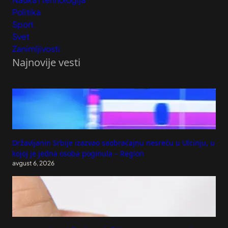
Politika
Sport
Svet
Zanimljivosti
Najnovije vesti
Državljanin Srbije izazvao saobraćajnu nesreću u Ulcinju, u
kojoj je jedna osoba poginula – Region
avgust 6, 2026