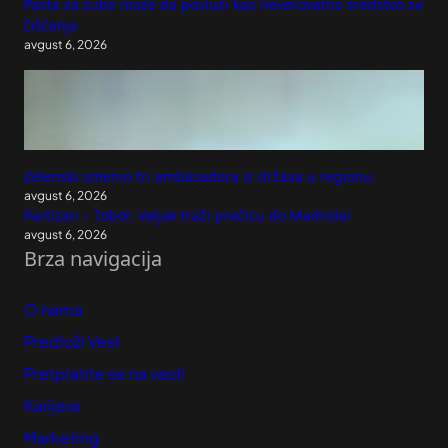
Pasta za zube može da posluži kao neverovatno sredstvo za
čišćenje
avgust 6, 2026
Zelenski smenio tri ambasadora iz država u regionu
avgust 6, 2026
Partizan – Tobol: Valjak traži prečicu do Madrida!
avgust 6, 2026
Brza navigacija
O nama
Predloži Vest
Pretplatite se na vesti
Karijera
Marketing