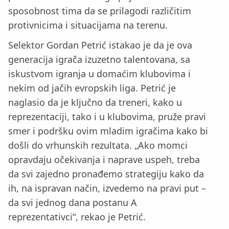
sposobnost tima da se prilagodi različitim
protivnicima i situacijama na terenu.
Selektor Gordan Petrić istakao je da je ova
generacija igrača izuzetno talentovana, sa
iskustvom igranja u domaćim klubovima i
nekim od jačih evropskih liga. Petrić je
naglasio da je ključno da treneri, kako u
reprezentaciji, tako i u klubovima, pruže pravi
smer i podršku ovim mladim igračima kako bi
došli do vrhunskih rezultata. „Ako momci
opravdaju očekivanja i naprave uspeh, treba
da svi zajedno pronađemo strategiju kako da
ih, na ispravan način, izvedemo na pravi put –
da svi jednog dana postanu A
reprezentativci“, rekao je Petrić.