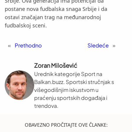
Srbije. Ova generacija ima potencijal da
postane nova fudbalska snaga Srbije i da
ostavi značajan trag na međunarodnoj
fudbalskoj sceni.
«
Prethodno
Sledeće
»
Zoran Milošević
Urednik kategorije Sport na
Balkan.buzz. Sportski stručnjak s
višegodišnjim iskustvom u
praćenju sportskih događaja i
trendova.
OBAVEZNO PROČITAJTE OVE ČLANKE: