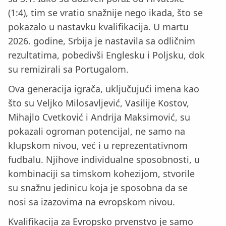
(1:4), tim se vratio snažnije nego ikada, što se
pokazalo u nastavku kvalifikacija. U martu
2026. godine, Srbija je nastavila sa odličnim
rezultatima, pobedivši Englesku i Poljsku, dok
su remizirali sa Portugalom.
Ova generacija igrača, uključujući imena kao
što su Veljko Milosavljević, Vasilije Kostov,
Mihajlo Cvetković i Andrija Maksimović, su
pokazali ogroman potencijal, ne samo na
klupskom nivou, već i u reprezentativnom
fudbalu. Njihove individualne sposobnosti, u
kombinaciji sa timskom kohezijom, stvorile
su snažnu jedinicu koja je sposobna da se
nosi sa izazovima na evropskom nivou.
Kvalifikacija za Evropsko prvenstvo je samo