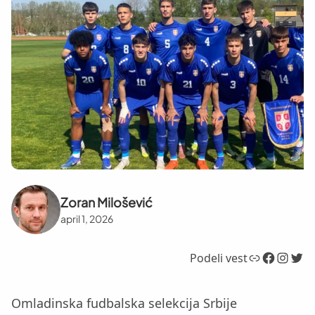
Zoran Milošević
april 1, 2026
Link
Facebook
Instagram
Twitter
Podeli vest
Omladinska fudbalska selekcija Srbije