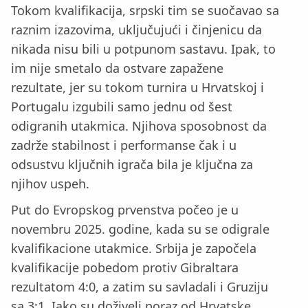
Tokom kvalifikacija, srpski tim se suočavao sa
raznim izazovima, uključujući i činjenicu da
nikada nisu bili u potpunom sastavu. Ipak, to
im nije smetalo da ostvare zapažene
rezultate, jer su tokom turnira u Hrvatskoj i
Portugalu izgubili samo jednu od šest
odigranih utakmica. Njihova sposobnost da
zadrže stabilnost i performanse čak i u
odsustvu ključnih igrača bila je ključna za
njihov uspeh.
Put do Evropskog prvenstva počeo je u
novembru 2025. godine, kada su se odigrale
kvalifikacione utakmice. Srbija je započela
kvalifikacije pobedom protiv Gibraltara
rezultatom 4:0, a zatim su savladali i Gruziju
sa 3:1. Iako su doživeli poraz od Hrvatske