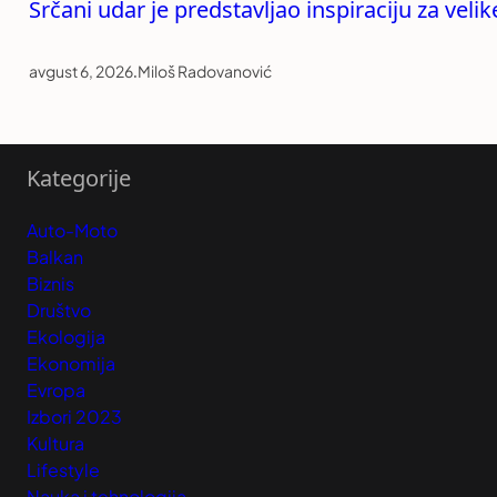
Srčani udar je predstavljao inspiraciju za vel
avgust 6, 2026
.
Miloš Radovanović
Kategorije
Auto-Moto
Balkan
Biznis
Društvo
Ekologija
Ekonomija
Evropa
Izbori 2023
Kultura
Lifestyle
Nauka i tehnologija