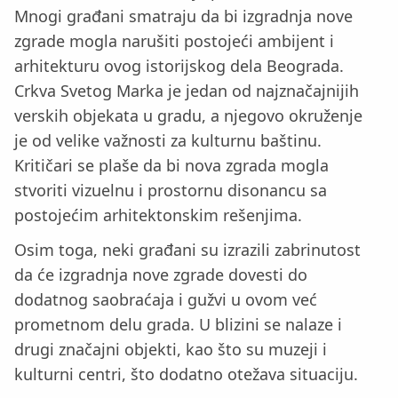
Mnogi građani smatraju da bi izgradnja nove
zgrade mogla narušiti postojeći ambijent i
arhitekturu ovog istorijskog dela Beograda.
Crkva Svetog Marka je jedan od najznačajnijih
verskih objekata u gradu, a njegovo okruženje
je od velike važnosti za kulturnu baštinu.
Kritičari se plaše da bi nova zgrada mogla
stvoriti vizuelnu i prostornu disonancu sa
postojećim arhitektonskim rešenjima.
Osim toga, neki građani su izrazili zabrinutost
da će izgradnja nove zgrade dovesti do
dodatnog saobraćaja i gužvi u ovom već
prometnom delu grada. U blizini se nalaze i
drugi značajni objekti, kao što su muzeji i
kulturni centri, što dodatno otežava situaciju.