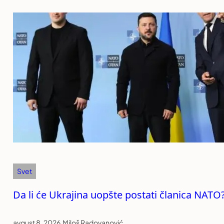
Svet
Da li će Ukrajina uopšte postati članica NATO?
avgust 8, 2026
.
Miloš Radovanović