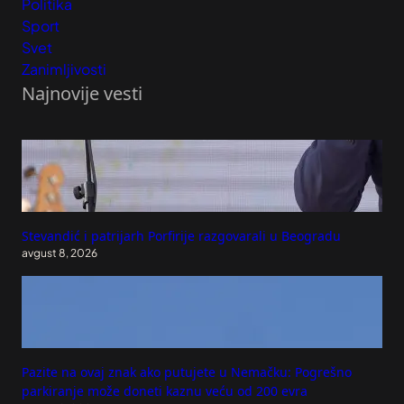
Politika
Sport
Svet
Zanimljivosti
Najnovije vesti
Stevandić i patrijarh Porfirije razgovarali u Beogradu
avgust 8, 2026
Pazite na ovaj znak ako putujete u Nemačku: Pogrešno
parkiranje može doneti kaznu veću od 200 evra