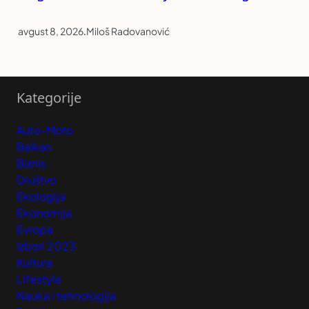
avgust 8, 2026
.
Miloš Radovanović
Kategorije
Auto-Moto
Balkan
Biznis
Društvo
Ekologija
Ekonomija
Evropa
Izbori 2023
Kultura
Lifestyle
Nauka i tehnologija