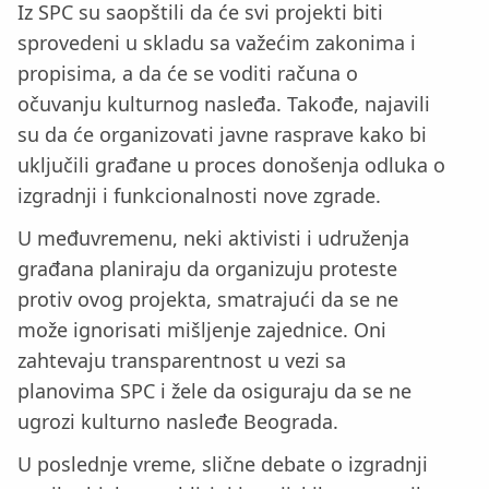
Iz SPC su saopštili da će svi projekti biti
sprovedeni u skladu sa važećim zakonima i
propisima, a da će se voditi računa o
očuvanju kulturnog nasleđa. Takođe, najavili
su da će organizovati javne rasprave kako bi
uključili građane u proces donošenja odluka o
izgradnji i funkcionalnosti nove zgrade.
U međuvremenu, neki aktivisti i udruženja
građana planiraju da organizuju proteste
protiv ovog projekta, smatrajući da se ne
može ignorisati mišljenje zajednice. Oni
zahtevaju transparentnost u vezi sa
planovima SPC i žele da osiguraju da se ne
ugrozi kulturno nasleđe Beograda.
U poslednje vreme, slične debate o izgradnji