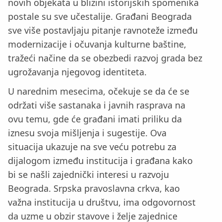
novih objekata u blizini istorijskih spomenika
postale su sve učestalije. Građani Beograda
sve više postavljaju pitanje ravnoteže između
modernizacije i očuvanja kulturne baštine,
tražeći načine da se obezbedi razvoj grada bez
ugrožavanja njegovog identiteta.
U narednim mesecima, očekuje se da će se
održati više sastanaka i javnih rasprava na
ovu temu, gde će građani imati priliku da
iznesu svoja mišljenja i sugestije. Ova
situacija ukazuje na sve veću potrebu za
dijalogom između institucija i građana kako
bi se našli zajednički interesi u razvoju
Beograda. Srpska pravoslavna crkva, kao
važna institucija u društvu, ima odgovornost
da uzme u obzir stavove i želje zajednice