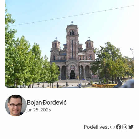
Bojan Đorđević
jun 25, 2026
Link
Facebook
Instagram
Twitter
Podeli vest