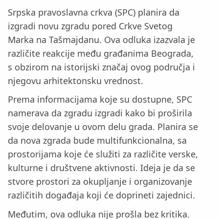
Srpska pravoslavna crkva (SPC) planira da
izgradi novu zgradu pored Crkve Svetog
Marka na Tašmajdanu. Ova odluka izazvala je
različite reakcije među građanima Beograda,
s obzirom na istorijski značaj ovog područja i
njegovu arhitektonsku vrednost.
Prema informacijama koje su dostupne, SPC
namerava da zgradu izgradi kako bi proširila
svoje delovanje u ovom delu grada. Planira se
da nova zgrada bude multifunkcionalna, sa
prostorijama koje će služiti za različite verske,
kulturne i društvene aktivnosti. Ideja je da se
stvore prostori za okupljanje i organizovanje
različitih događaja koji će doprineti zajednici.
Međutim, ova odluka nije prošla bez kritika.