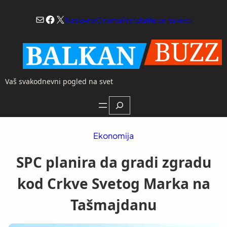
Skoči
Mail
Facebook
X
na
Naslovna
O nama
Pretplatite se na vesti
sadržaj
Vaš svakodnevni pogled na svet
Search
Ekonomija
SPC planira da gradi zgradu
kod Crkve Svetog Marka na
Tašmajdanu