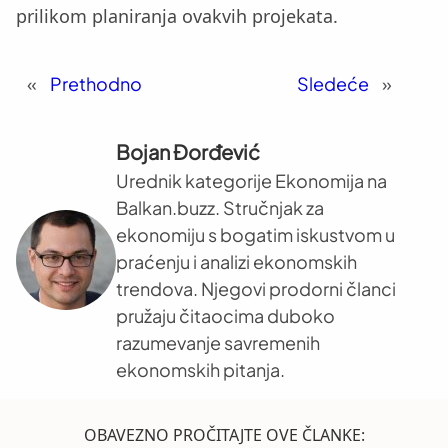
prilikom planiranja ovakvih projekata.
«
Prethodno
Sledeće
»
Bojan Đorđević
Urednik kategorije Ekonomija na
Balkan.buzz. Stručnjak za
ekonomiju s bogatim iskustvom u
praćenju i analizi ekonomskih
trendova. Njegovi prodorni članci
pružaju čitaocima duboko
razumevanje savremenih
ekonomskih pitanja.
OBAVEZNO PROČITAJTE OVE ČLANKE: