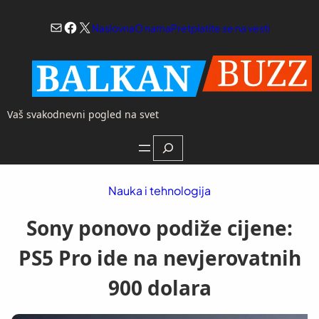
Skoči
Mail
Facebook
X
na
Naslovna
O nama
Pretplatite se na vesti
sadržaj
Vaš svakodnevni pogled na svet
Search
Nauka i tehnologija
Sony ponovo podiže cijene:
PS5 Pro ide na nevjerovatnih
900 dolara