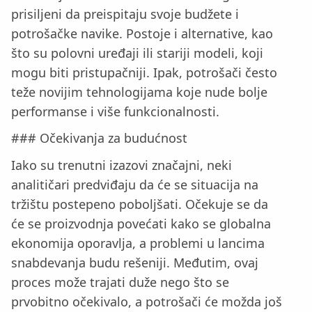
prisiljeni da preispitaju svoje budžete i
potrošačke navike. Postoje i alternative, kao
što su polovni uređaji ili stariji modeli, koji
mogu biti pristupačniji. Ipak, potrošači često
teže novijim tehnologijama koje nude bolje
performanse i više funkcionalnosti.
### Očekivanja za budućnost
Iako su trenutni izazovi značajni, neki
analitičari predviđaju da će se situacija na
tržištu postepeno poboljšati. Očekuje se da
će se proizvodnja povećati kako se globalna
ekonomija oporavlja, a problemi u lancima
snabdevanja budu rešeniji. Međutim, ovaj
proces može trajati duže nego što se
prvobitno očekivalo, a potrošači će možda još