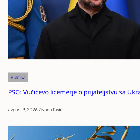
Politika
PSG: Vučićevo licemerje o prijateljstvu sa Uk
avgust 9, 2026
.
Živana Tasić