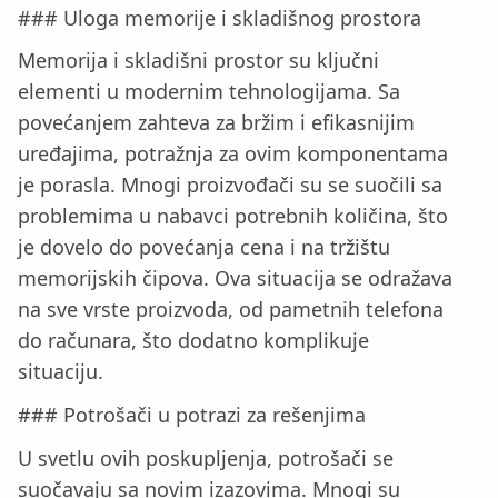
### Uloga memorije i skladišnog prostora
Memorija i skladišni prostor su ključni
elementi u modernim tehnologijama. Sa
povećanjem zahteva za bržim i efikasnijim
uređajima, potražnja za ovim komponentama
je porasla. Mnogi proizvođači su se suočili sa
problemima u nabavci potrebnih količina, što
je dovelo do povećanja cena i na tržištu
memorijskih čipova. Ova situacija se odražava
na sve vrste proizvoda, od pametnih telefona
do računara, što dodatno komplikuje
situaciju.
### Potrošači u potrazi za rešenjima
U svetlu ovih poskupljenja, potrošači se
suočavaju sa novim izazovima. Mnogi su