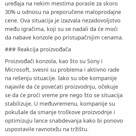
uređaja na nekim mestima porasle za skoro
30% u odnosu na preporučene maloprodajne
cene. Ova situacija je izazvala nezadovoljstvo
među igračima, koji su se nadali da će moći
da nabave konzole po pristupačnijim cenama.
### Reakcija proizvođača
Proizvođači konzola, kao što su Sony i
Microsoft, svesni su problema i aktivno rade
na rešenju situacije. Iako su obe kompanije
najavile da će povećati proizvodnju, očekuje
se da će proći vreme pre nego što se situacija
stabilizuje. U međuvremenu, kompanije su
pokušale da smanje troškove proizvodnje i
optimizuju lance snabdevanja kako bi ponovo
uspostavile ravnotežu na tržištu.