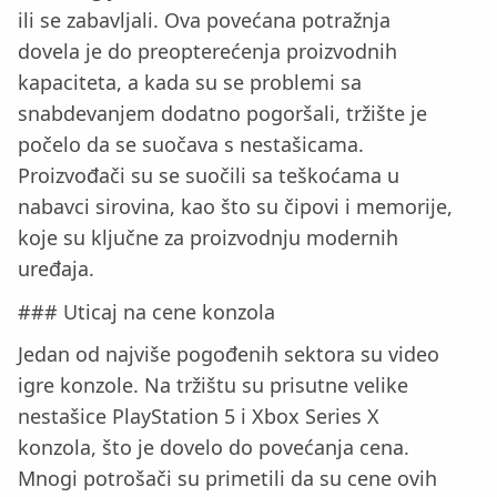
ili se zabavljali. Ova povećana potražnja
dovela je do preopterećenja proizvodnih
kapaciteta, a kada su se problemi sa
snabdevanjem dodatno pogoršali, tržište je
počelo da se suočava s nestašicama.
Proizvođači su se suočili sa teškoćama u
nabavci sirovina, kao što su čipovi i memorije,
koje su ključne za proizvodnju modernih
uređaja.
### Uticaj na cene konzola
Jedan od najviše pogođenih sektora su video
igre konzole. Na tržištu su prisutne velike
nestašice PlayStation 5 i Xbox Series X
konzola, što je dovelo do povećanja cena.
Mnogi potrošači su primetili da su cene ovih