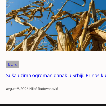
Biznis
Suša uzima ogroman danak u Srbiji: Prinos ku
avgust 9, 2026
.
Miloš Radovanović