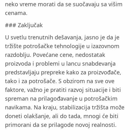
neko vreme morati da se suočavaju sa višim
cenama.
### Zaključak
U svetlu trenutnih dešavanja, jasno je da je
tržište potrošačke tehnologije u izazovnom
razdoblju. Povećane cene, nedostatak
proizvoda i problemi u lancu snabdevanja
predstavljaju prepreke kako za proizvođače,
tako i za potrošače. S obzirom na sve ove
faktore, važno je pratiti razvoj situacije i biti
spreman na prilagođavanje u potrošačkim
navikama. Na kraju, stabilizacija tržišta može
doneti olakšanje, ali do tada, mnogi će biti
primorani da se prilagode novoj realnosti.