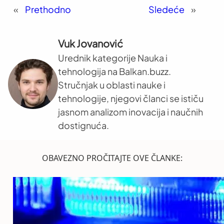
«
Prethodno
Sledeće
»
Vuk Jovanović
Urednik kategorije Nauka i
tehnologija na Balkan.buzz.
Stručnjak u oblasti nauke i
tehnologije, njegovi članci se ističu
jasnom analizom inovacija i naučnih
dostignuća.
OBAVEZNO PROČITAJTE OVE ČLANKE: