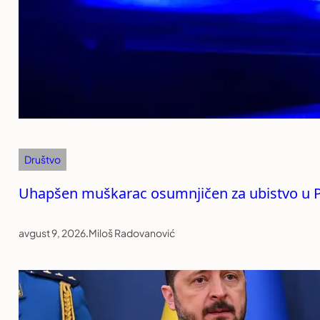
Društvo
Uhapšen muškarac osumnjičen za ubistvo u P
avgust 9, 2026
.
Miloš Radovanović