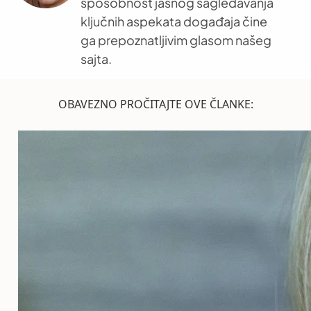
sposobnost jasnog sagledavanja
ključnih aspekata događaja čine
ga prepoznatljivim glasom našeg
sajta.
OBAVEZNO PROČITAJTE OVE ČLANKE: