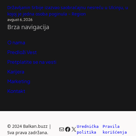
Državljanin Srbije izazvao saobraćajnu nesreću u Ulcinju, u
kojoj je jedna osoba poginula – Region
avgust 6, 2026
Brza navigacija
O nama
Predloži Vest
Pretplatite se na vesti
Karijera
Marketing
Kontakt
©
2024 Balkan.buzz |
Urednička 
Pravila 
Mail
Facebook
X
Sva prava zadržana.
politika
korišćenja