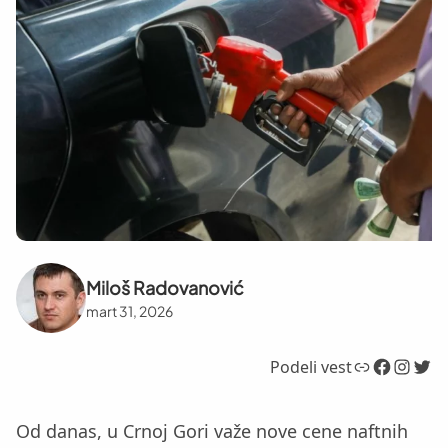
Miloš Radovanović
mart 31, 2026
Link
Facebook
Instagram
Twitter
Podeli vest
Od danas, u Crnoj Gori važe nove cene naftnih