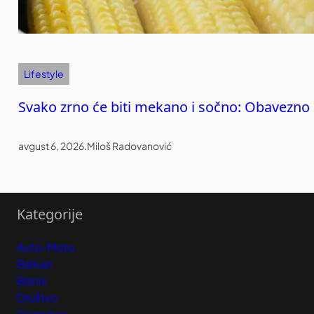
Lifestyle
Svako zrno će biti mekano i sočno: Obavezno
avgust 6, 2026
.
Miloš Radovanović
Kategorije
Auto-Moto
Balkan
Biznis
Društvo