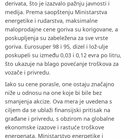
derivata, što je izazvalo pažnju javnosti i
medija. Prema saopštenju Ministarstva
energetike i rudarstva, maksimalne
maloprodajne cene goriva su korigovane, a
poskupljenja su zabeležena za sve vrste
goriva. Eurosuper 98 i 95, dizel i lož-ulje
poskupeli su između 0,03 i 0,12 evra po litru,
što ukazuje na blago povećanje troškova za
vozače i privredu.
Iako su cene porasle, one ostaju značajno
niže u odnosu na one koje bi bile bez
smanjenja akcize. Ova mera je uvedena s
ciljem da se ublaži finansijski pritisak na
građane i privredu, s obzirom na globalne
ekonomske izazove i rastuće troškove
energenata. Ministarstvo energetike i