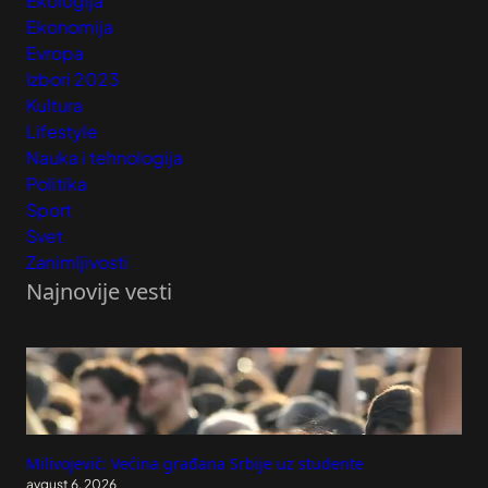
Ekologija
Ekonomija
Evropa
Izbori 2023
Kultura
Lifestyle
Nauka i tehnologija
Politika
Sport
Svet
Zanimljivosti
Najnovije vesti
Milivojević: Većina građana Srbije uz studente
avgust 6, 2026