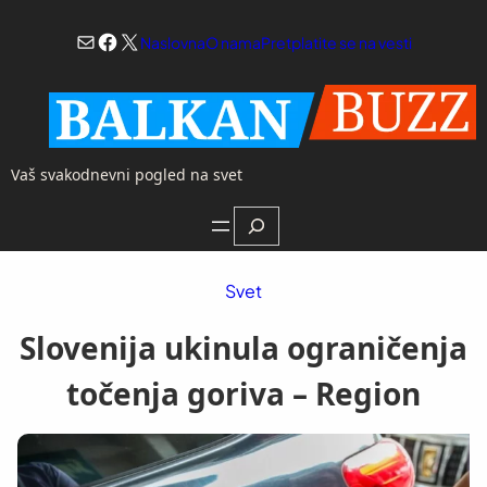
Skoči
Mail
Facebook
X
na
Naslovna
O nama
Pretplatite se na vesti
sadržaj
Vaš svakodnevni pogled na svet
Search
Svet
Slovenija ukinula ograničenja
točenja goriva – Region