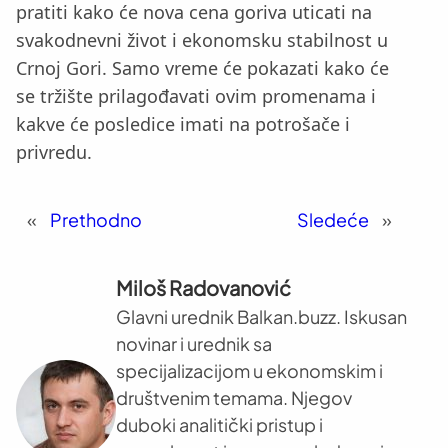
pratiti kako će nova cena goriva uticati na
svakodnevni život i ekonomsku stabilnost u
Crnoj Gori. Samo vreme će pokazati kako će
se tržište prilagođavati ovim promenama i
kakve će posledice imati na potrošače i
privredu.
«
Prethodno
Sledeće
»
Miloš Radovanović
Glavni urednik Balkan.buzz. Iskusan
novinar i urednik sa
specijalizacijom u ekonomskim i
društvenim temama. Njegov
duboki analitički pristup i