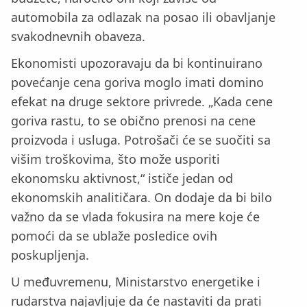
automobila za odlazak na posao ili obavljanje
svakodnevnih obaveza.
Ekonomisti upozoravaju da bi kontinuirano
povećanje cena goriva moglo imati domino
efekat na druge sektore privrede. „Kada cene
goriva rastu, to se obično prenosi na cene
proizvoda i usluga. Potrošači će se suočiti sa
višim troškovima, što može usporiti
ekonomsku aktivnost,“ ističe jedan od
ekonomskih analitičara. On dodaje da bi bilo
važno da se vlada fokusira na mere koje će
pomoći da se ublaže posledice ovih
poskupljenja.
U međuvremenu, Ministarstvo energetike i
rudarstva najavljuje da će nastaviti da prati