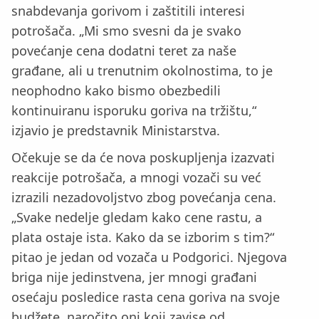
snabdevanja gorivom i zaštitili interesi
potrošača. „Mi smo svesni da je svako
povećanje cena dodatni teret za naše
građane, ali u trenutnim okolnostima, to je
neophodno kako bismo obezbedili
kontinuiranu isporuku goriva na tržištu,“
izjavio je predstavnik Ministarstva.
Očekuje se da će nova poskupljenja izazvati
reakcije potrošača, a mnogi vozači su već
izrazili nezadovoljstvo zbog povećanja cena.
„Svake nedelje gledam kako cene rastu, a
plata ostaje ista. Kako da se izborim s tim?“
pitao je jedan od vozača u Podgorici. Njegova
briga nije jedinstvena, jer mnogi građani
osećaju posledice rasta cena goriva na svoje
budžete, naročito oni koji zavise od