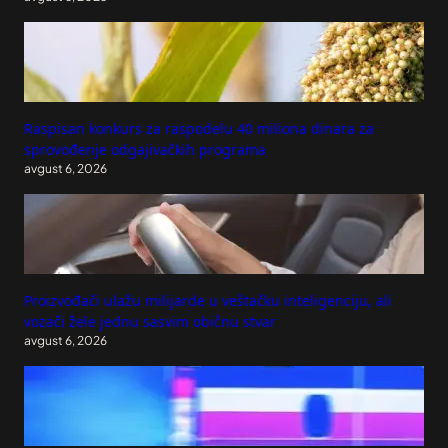
Raspisan konkurs za raspodelu 40 miliona dinara za
sprovođenje odgajivačkih programa
avgust 6, 2026
Proizvođači ulažu milijarde u veštačku inteligenciju, ali
vozači žele jednu sasvim običnu stvar
avgust 6, 2026