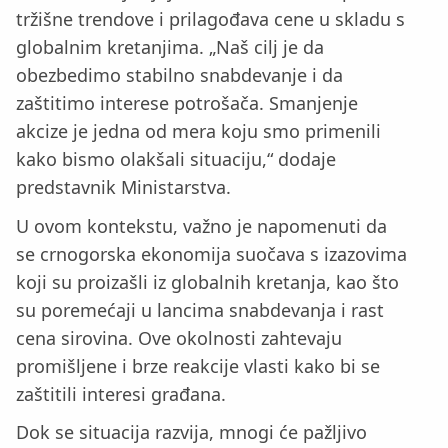
tržišne trendove i prilagođava cene u skladu s
globalnim kretanjima. „Naš cilj je da
obezbedimo stabilno snabdevanje i da
zaštitimo interese potrošača. Smanjenje
akcize je jedna od mera koju smo primenili
kako bismo olakšali situaciju,“ dodaje
predstavnik Ministarstva.
U ovom kontekstu, važno je napomenuti da
se crnogorska ekonomija suočava s izazovima
koji su proizašli iz globalnih kretanja, kao što
su poremećaji u lancima snabdevanja i rast
cena sirovina. Ove okolnosti zahtevaju
promišljene i brze reakcije vlasti kako bi se
zaštitili interesi građana.
Dok se situacija razvija, mnogi će pažljivo