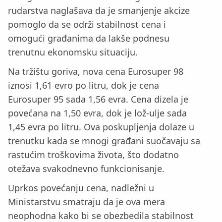
rudarstva naglašava da je smanjenje akcize
pomoglo da se održi stabilnost cena i
omogući građanima da lakše podnesu
trenutnu ekonomsku situaciju.
Na tržištu goriva, nova cena Eurosuper 98
iznosi 1,61 evro po litru, dok je cena
Eurosuper 95 sada 1,56 evra. Cena dizela je
povećana na 1,50 evra, dok je lož-ulje sada
1,45 evra po litru. Ova poskupljenja dolaze u
trenutku kada se mnogi građani suočavaju sa
rastućim troškovima života, što dodatno
otežava svakodnevno funkcionisanje.
Uprkos povećanju cena, nadležni u
Ministarstvu smatraju da je ova mera
neophodna kako bi se obezbedila stabilnost