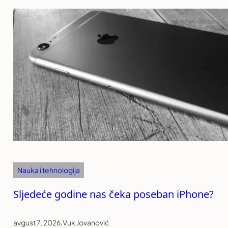
Nauka i tehnologija
Sljedeće godine nas čeka poseban iPhone?
avgust 7, 2026
.
Vuk Jovanović