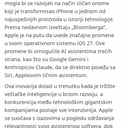
mogla bi se razvijati na način sličan onome
koji je transformisao iPhone u jednom od
najuspešnijih proizvoda u istoriji tehnologije.
Prema nedavnom izveštaju „Bloomberga“,
Apple je na putu da uvede značajne promene
u svom operativnom sistemu iOS 27. Ove
promene bi omogućile AI asistentima trećih
strana, kao što su Google Gemini i
Anthropicov Claude, da se direktno povežu sa
Siri, Appleovim ličnim asistentom.
Ova inovacija dolazi u trenutku kada je tržište
veštačke inteligencije u brzom razvoju, a
konkurencija među tehnološkim gigantskim
kompanijama postaje sve intenzivnija. Apple
se suočava s izazovima u pogledu održavanja
relevantnosti svog asistentnog softvera, dok