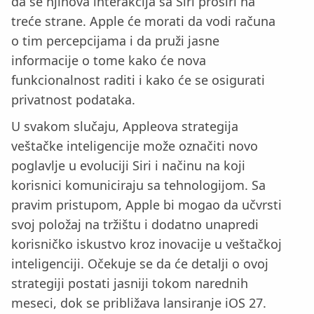
da se njihova interakcija sa Siri proširi na
treće strane. Apple će morati da vodi računa
o tim percepcijama i da pruži jasne
informacije o tome kako će nova
funkcionalnost raditi i kako će se osigurati
privatnost podataka.
U svakom slučaju, Appleova strategija
veštačke inteligencije može označiti novo
poglavlje u evoluciji Siri i načinu na koji
korisnici komuniciraju sa tehnologijom. Sa
pravim pristupom, Apple bi mogao da učvrsti
svoj položaj na tržištu i dodatno unapredi
korisničko iskustvo kroz inovacije u veštačkoj
inteligenciji. Očekuje se da će detalji o ovoj
strategiji postati jasniji tokom narednih
meseci, dok se približava lansiranje iOS 27.