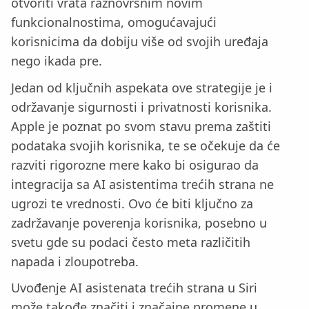
otvoriti vrata raznovrsnim novim
funkcionalnostima, omogućavajući
korisnicima da dobiju više od svojih uređaja
nego ikada pre.
Jedan od ključnih aspekata ove strategije je i
održavanje sigurnosti i privatnosti korisnika.
Apple je poznat po svom stavu prema zaštiti
podataka svojih korisnika, te se očekuje da će
razviti rigorozne mere kako bi osigurao da
integracija sa AI asistentima trećih strana ne
ugrozi te vrednosti. Ovo će biti ključno za
zadržavanje poverenja korisnika, posebno u
svetu gde su podaci često meta različitih
napada i zloupotreba.
Uvođenje AI asistenata trećih strana u Siri
može takođe značiti i značajne promene u