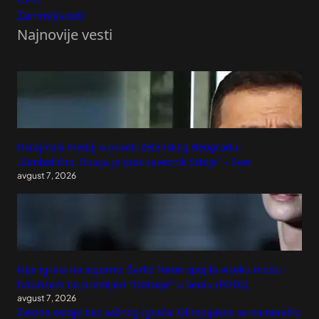
Zanimljivosti
Najnovije vesti
Ukrajinski mediji o poseti Zelenskog Beogradu:
„Simbolično, Rusija je ipak saveznik Srbije“ – Svet
avgust 7, 2026
Nije igrala na sigurno: Šarliz Teron spojila visoku modu i
futurizam na premijeri "Odiseje" u Seulu (FOTO)
avgust 7, 2026
Zvezda ostaje bez važnog igrača: Olimpijakos se nameračio