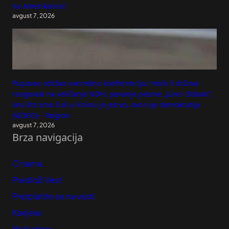
na Amerikanca!
avgust 7, 2026
Pupovac održao vanrednu konferenciju: Hoće li država
reagovati na veličanje NDH, pevanje pesme „Jure i Boban“,
ono što smo čuli u Kninu je jezivo, ovo nije demokratija
(VIDEO) – Region
avgust 7, 2026
Brza navigacija
O nama
Predloži Vest
Pretplatite se na vesti
Karijera
Marketing