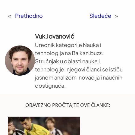
«
Prethodno
Sledeće
»
Vuk Jovanović
Urednik kategorije Nauka i
tehnologija na Balkan.buzz.
Stručnjak u oblasti nauke i
tehnologije, njegovi članci se ističu
jasnom analizom inovacija i naučnih
dostignuća.
OBAVEZNO PROČITAJTE OVE ČLANKE: