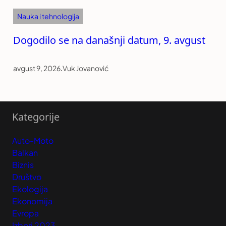
Nauka i tehnologija
Dogodilo se na današnji datum, 9. avgust
avgust 9, 2026
.
Vuk Jovanović
Kategorije
Auto-Moto
Balkan
Biznis
Društvo
Ekologija
Ekonomija
Evropa
Izbori 2023