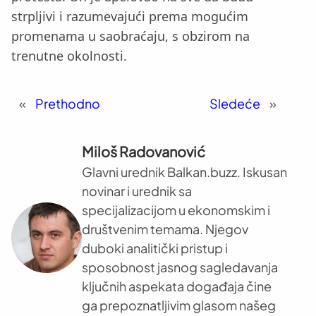
strpljivi i razumevajući prema mogućim
promenama u saobraćaju, s obzirom na
trenutne okolnosti.
«
Prethodno
Sledeće
»
Miloš Radovanović
Glavni urednik Balkan.buzz. Iskusan
novinar i urednik sa
specijalizacijom u ekonomskim i
društvenim temama. Njegov
duboki analitički pristup i
sposobnost jasnog sagledavanja
ključnih aspekata događaja čine
ga prepoznatljivim glasom našeg