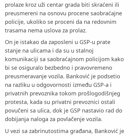
prolaze kroz uži centar grada biti skraćeni ili
preusmereni na osnovu procene saobraćajne
policije, ukoliko se proceni da na redovnim
trasama nema uslova za prolaz.
On je istakao da zaposleni u GSP-u prate
stanje na ulicama i da su u stalnoj
komunikaciji sa saobraćajnom policijom kako
bi se osiguralo bezbedno i pravovremeno
preusmeravanje vozila. Banković je podsetio
na razliku u odgovornosti između GSP-a i
privatnih prevoznika tokom prošlogodišnjeg
protesta, kada su privatni prevoznici ostali
povučeni sa ulica, dok je GSP nastavio rad do
dobijanja naloga za povlačenje vozila.
U vezi sa zabrinutostima građana, Banković je