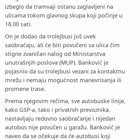
izbeglo da tramvaji ostanu zaglavljeni na
ulicama tokom glavnog skupa koji počinje u
18.00 sati.
On je dodao da trolejbusi još uvek
saobraćaju, ali će biti povučeni sa ulica čim
stigne zvaničan nalog od Ministarstva
unutrašnjih poslova (MUP). Banković je
pojasnio da su trolejbusi vezani za kontaktnu
mrežu i nemaju mogućnost manevrisanja ili
promene trase.
Prema njegovim rečima, sve autobuske linije,
kako GSP-a, tako i privatnih prevoznika,
nastavljaju redovno saobraćanje i nijedan
autobus nije povučen u garažu. Banković je
naveo da se očekuje da će autobusi koji