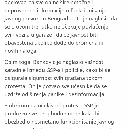
apelovao na sve da ne šire netačne i
neproverene informacije o funkcionisanju
javnog prevoza u Beogradu. On je naglasio da
se u ovom trenutku ne očekuje povlačenje
svih vozila u garaže i da će javnost biti
obaveštena ukoliko dođe do promena ili
novih naloga.
Osim toga, Banković je naglasio važnost
saradnje između GSP-a i policije, kako bi se
osigurala sigurnost svih građana tokom
protesta. On je pozvao sve učesnike da se
uzdrže od širenja panike i dezinformacija.
S obzirom na očekivani protest, GSP je
preduzeo sve neophodne mere kako bi
obezbedio nesmetano funkcionisanje javnog