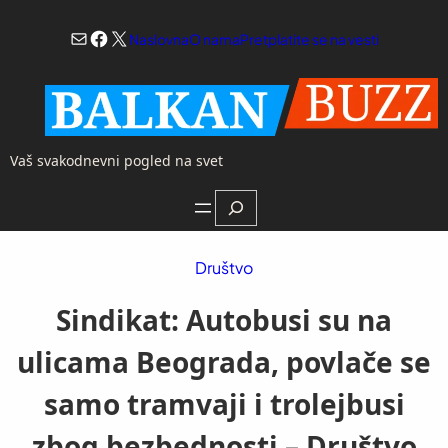
Skoči
Mail
Facebook
X
na
Naslovna
O nama
Pretplatite se na vesti
sadržaj
Vaš svakodnevni pogled na svet
Search
Društvo
Sindikat: Autobusi su na
ulicama Beograda, povlače se
samo tramvaji i trolejbusi
zbog bezbednosti – Društvo