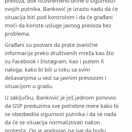
prevoza, dok istovremeno brine o sigurnosti
svojih putnika. Banković je izrazio nadu da će
situacija biti pod kontrolom i da će građani
moći da koriste usluge javnog prevoza bez
problema.
Građani su pozvani da prate zvanične
informacije preko društvenih mreža kao što
su Facebook i Instagram, kao i putem X
naloga, kako bi bili u toku sa svim
dešavanjima u vezi sa javnim prevozom i
situacijom u gradu.
U zaključku, Banković je još jednom ponovio
da GSP preduzima sve potrebne mere kako bi
se obezbedila sigurnost putnika i da se nada
da će se situacija normalizovati nakon
protesta. On je apelovao na sve da budu