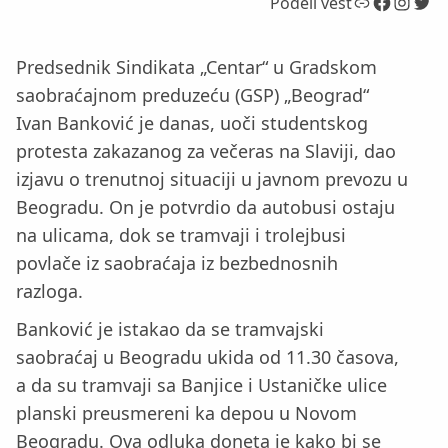
Link
Facebook
Instagram
Twitter
Podeli vest
Predsednik Sindikata „Centar“ u Gradskom
saobraćajnom preduzeću (GSP) „Beograd“
Ivan Banković je danas, uoči studentskog
protesta zakazanog za večeras na Slaviji, dao
izjavu o trenutnoj situaciji u javnom prevozu u
Beogradu. On je potvrdio da autobusi ostaju
na ulicama, dok se tramvaji i trolejbusi
povlače iz saobraćaja iz bezbednosnih
razloga.
Banković je istakao da se tramvajski
saobraćaj u Beogradu ukida od 11.30 časova,
a da su tramvaji sa Banjice i Ustaničke ulice
planski preusmereni ka depou u Novom
Beogradu. Ova odluka doneta je kako bi se