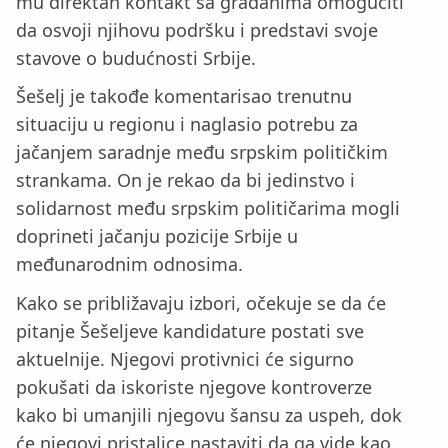
mu direktan kontakt sa građanima omogućiti
da osvoji njihovu podršku i predstavi svoje
stavove o budućnosti Srbije.
Šešelj je takođe komentarisao trenutnu
situaciju u regionu i naglasio potrebu za
jačanjem saradnje među srpskim političkim
strankama. On je rekao da bi jedinstvo i
solidarnost među srpskim političarima mogli
doprineti jačanju pozicije Srbije u
međunarodnim odnosima.
Kako se približavaju izbori, očekuje se da će
pitanje Šešeljeve kandidature postati sve
aktuelnije. Njegovi protivnici će sigurno
pokušati da iskoriste njegove kontroverze
kako bi umanjili njegovu šansu za uspeh, dok
će njegovi pristalice nastaviti da ga vide kao