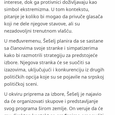
interese, dok ga protivnici doživljavaju kao
simbol ekstremizma. U tom kontekstu,
pitanje je koliko bi mogao da privuče glasača
koji ne dele njegove stavove, ali su
nezadovoljni trenutnom vlašću.
U međuvremenu, Šešelj planira da se sastane
sa članovima svoje stranke i simpatizerima
kako bi razmotrili strategiju za predstojeće
izbore. Njegova stranka će se suočiti sa
izazovima, uključujući i konkurenciju iz drugih
političkih opcija koje su se pojavile na srpskoj
političkoj sceni.
U okviru priprema za izbore, Šešelj je najavio
da će organizovati skupove i predstavljanje
svog programa širom zemlje. On veruje da će