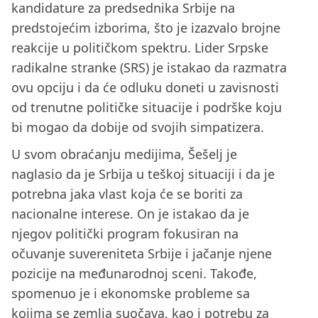
kandidature za predsednika Srbije na
predstojećim izborima, što je izazvalo brojne
reakcije u političkom spektru. Lider Srpske
radikalne stranke (SRS) je istakao da razmatra
ovu opciju i da će odluku doneti u zavisnosti
od trenutne političke situacije i podrške koju
bi mogao da dobije od svojih simpatizera.
U svom obraćanju medijima, Šešelj je
naglasio da je Srbija u teškoj situaciji i da je
potrebna jaka vlast koja će se boriti za
nacionalne interese. On je istakao da je
njegov politički program fokusiran na
očuvanje suvereniteta Srbije i jačanje njene
pozicije na međunarodnoj sceni. Takođe,
spomenuo je i ekonomske probleme sa
kojima se zemlja suočava, kao i potrebu za