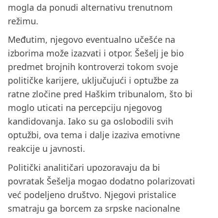
mogla da ponudi alternativu trenutnom
režimu.
Međutim, njegovo eventualno učešće na
izborima može izazvati i otpor. Šešelj je bio
predmet brojnih kontroverzi tokom svoje
političke karijere, uključujući i optužbe za
ratne zločine pred Haškim tribunalom, što bi
moglo uticati na percepciju njegovog
kandidovanja. Iako su ga oslobodili svih
optužbi, ova tema i dalje izaziva emotivne
reakcije u javnosti.
Politički analitičari upozoravaju da bi
povratak Šešelja mogao dodatno polarizovati
već podeljeno društvo. Njegovi pristalice
smatraju ga borcem za srpske nacionalne