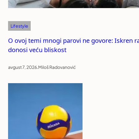
Lifestyle
O ovoj temi mnogi parovi ne govore: Iskren r
donosi veću bliskost
avgust 7, 2026
.
Miloš Radovanović