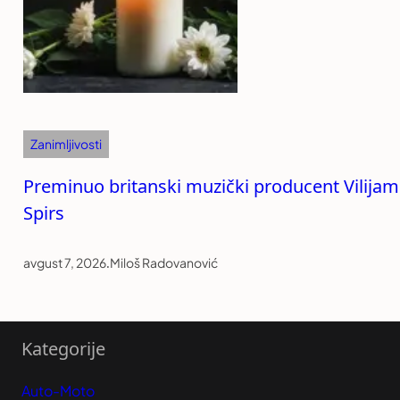
Zanimljivosti
Preminuo britanski muzički producent Vilijam
Spirs
avgust 7, 2026
.
Miloš Radovanović
Kategorije
Auto-Moto