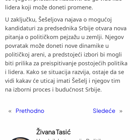
lidera koji može doneti promene.
U zaključku, Šešeljova najava o mogućoj
kandidaturi za predsednika Srbije otvara nova
pitanja o političkom pejzažu u zemlji. Njegov
povratak može doneti nove dinamike u
političkoj areni, a predstojeći izbori bi mogli
biti prilika za preispitivanje postojećih politika
i lidera. Kako se situacija razvija, ostaje da se
vidi kakav će uticaj imati Šešelj i njegov tim
na izborni proces i budućnost Srbije.
«
Prethodno
Sledeće
»
Živana Tasić