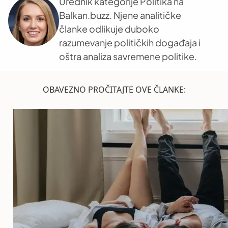
Urednik kategorije Politika na
Balkan.buzz. Njene analitičke
članke odlikuje duboko
razumevanje političkih događaja i
oštra analiza savremene politike.
OBAVEZNO PROČITAJTE OVE ČLANKE: