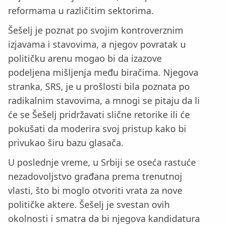
reformama u različitim sektorima.
Šešelj je poznat po svojim kontroverznim
izjavama i stavovima, a njegov povratak u
političku arenu mogao bi da izazove
podeljena mišljenja među biračima. Njegova
stranka, SRS, je u prošlosti bila poznata po
radikalnim stavovima, a mnogi se pitaju da li
će se Šešelj pridržavati slične retorike ili će
pokušati da moderira svoj pristup kako bi
privukao širu bazu glasača.
U poslednje vreme, u Srbiji se oseća rastuće
nezadovoljstvo građana prema trenutnoj
vlasti, što bi moglo otvoriti vrata za nove
političke aktere. Šešelj je svestan ovih
okolnosti i smatra da bi njegova kandidatura