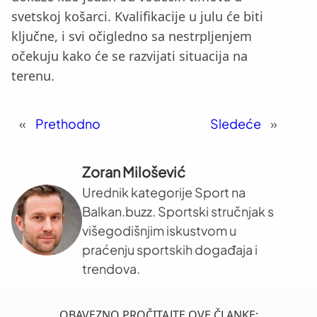
svetskoj košarci. Kvalifikacije u julu će biti
ključne, i svi očigledno sa nestrpljenjem
očekuju kako će se razvijati situacija na
terenu.
«
Prethodno
Sledeće
»
Zoran Milošević
Urednik kategorije Sport na
Balkan.buzz. Sportski stručnjak s
višegodišnjim iskustvom u
praćenju sportskih događaja i
trendova.
OBAVEZNO PROČITAJTE OVE ČLANKE: