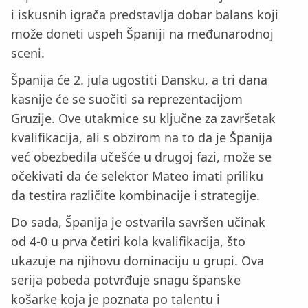
i iskusnih igrača predstavlja dobar balans koji
može doneti uspeh Španiji na međunarodnoj
sceni.
Španija će 2. jula ugostiti Dansku, a tri dana
kasnije će se suočiti sa reprezentacijom
Gruzije. Ove utakmice su ključne za završetak
kvalifikacija, ali s obzirom na to da je Španija
već obezbedila učešće u drugoj fazi, može se
očekivati da će selektor Mateo imati priliku
da testira različite kombinacije i strategije.
Do sada, Španija je ostvarila savršen učinak
od 4-0 u prva četiri kola kvalifikacija, što
ukazuje na njihovu dominaciju u grupi. Ova
serija pobeda potvrđuje snagu španske
košarke koja je poznata po talentu i