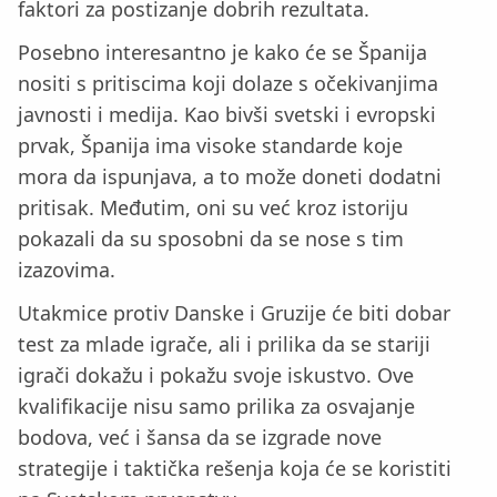
faktori za postizanje dobrih rezultata.
Posebno interesantno je kako će se Španija
nositi s pritiscima koji dolaze s očekivanjima
javnosti i medija. Kao bivši svetski i evropski
prvak, Španija ima visoke standarde koje
mora da ispunjava, a to može doneti dodatni
pritisak. Međutim, oni su već kroz istoriju
pokazali da su sposobni da se nose s tim
izazovima.
Utakmice protiv Danske i Gruzije će biti dobar
test za mlade igrače, ali i prilika da se stariji
igrači dokažu i pokažu svoje iskustvo. Ove
kvalifikacije nisu samo prilika za osvajanje
bodova, već i šansa da se izgrade nove
strategije i taktička rešenja koja će se koristiti