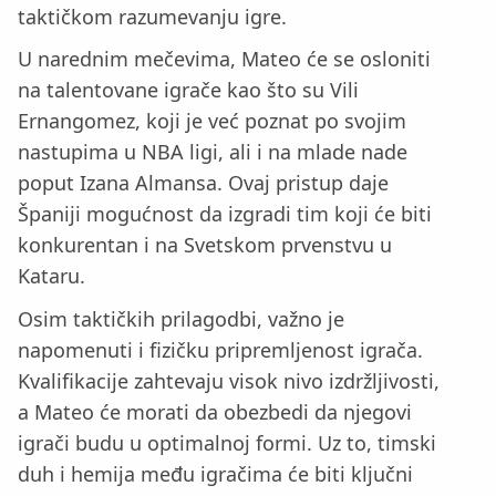
taktičkom razumevanju igre.
U narednim mečevima, Mateo će se osloniti
na talentovane igrače kao što su Vili
Ernangomez, koji je već poznat po svojim
nastupima u NBA ligi, ali i na mlade nade
poput Izana Almansa. Ovaj pristup daje
Španiji mogućnost da izgradi tim koji će biti
konkurentan i na Svetskom prvenstvu u
Kataru.
Osim taktičkih prilagodbi, važno je
napomenuti i fizičku pripremljenost igrača.
Kvalifikacije zahtevaju visok nivo izdržljivosti,
a Mateo će morati da obezbedi da njegovi
igrači budu u optimalnoj formi. Uz to, timski
duh i hemija među igračima će biti ključni