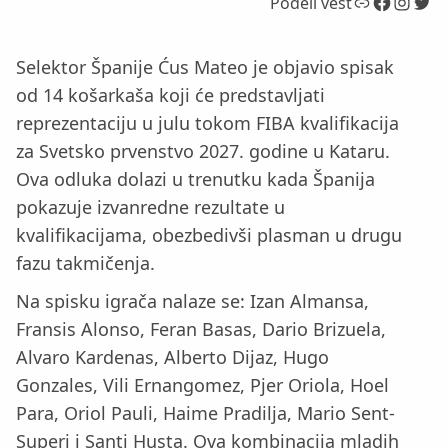
Link
Facebook
Instagram
Twitter
Podeli vest
Selektor Španije Ćus Mateo je objavio spisak
od 14 košarkaša koji će predstavljati
reprezentaciju u julu tokom FIBA kvalifikacija
za Svetsko prvenstvo 2027. godine u Kataru.
Ova odluka dolazi u trenutku kada Španija
pokazuje izvanredne rezultate u
kvalifikacijama, obezbedivši plasman u drugu
fazu takmičenja.
Na spisku igrača nalaze se: Izan Almansa,
Fransis Alonso, Feran Basas, Dario Brizuela,
Alvaro Kardenas, Alberto Dijaz, Hugo
Gonzales, Vili Ernangomez, Pjer Oriola, Hoel
Para, Oriol Pauli, Haime Pradilja, Mario Sent-
Superi i Santi Husta. Ova kombinacija mladih