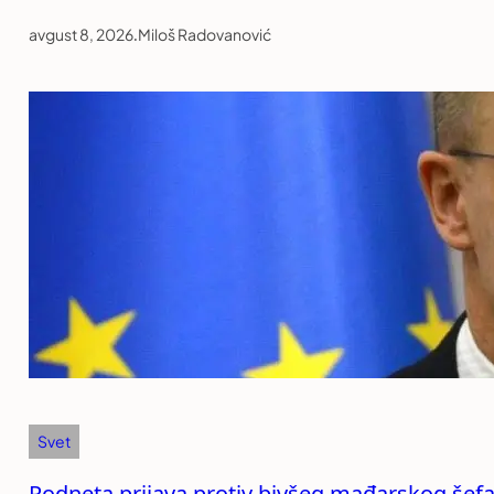
avgust 8, 2026
.
Miloš Radovanović
Svet
Podneta prijava protiv bivšeg mađarskog šefa