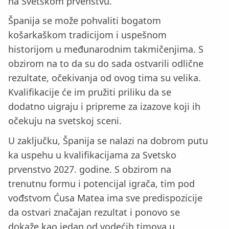
na Svetskom prvenstvu.
Španija se može pohvaliti bogatom
košarkaškom tradicijom i uspešnom
historijom u međunarodnim takmičenjima. S
obzirom na to da su do sada ostvarili odlične
rezultate, očekivanja od ovog tima su velika.
Kvalifikacije će im pružiti priliku da se
dodatno uigraju i pripreme za izazove koji ih
očekuju na svetskoj sceni.
U zaključku, Španija se nalazi na dobrom putu
ka uspehu u kvalifikacijama za Svetsko
prvenstvo 2027. godine. S obzirom na
trenutnu formu i potencijal igrača, tim pod
vođstvom Ćusa Matea ima sve predispozicije
da ostvari značajan rezultat i ponovo se
dokaže kao jedan od vodećih timova u