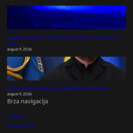
Uhapšen muškarac osumnjičen za ubistvo u Petrovcu na
Mlavi
avgust 9, 2026
PSG: Vučićevo licemerje o prijateljstvu sa Ukrajinom
avgust 9, 2026
Brza navigacija
O nama
Predloži Vest