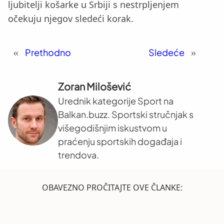
ljubitelji košarke u Srbiji s nestrpljenjem
očekuju njegov sledeći korak.
«
Prethodno
Sledeće
»
Zoran Milošević
Urednik kategorije Sport na
Balkan.buzz. Sportski stručnjak s
višegodišnjim iskustvom u
praćenju sportskih događaja i
trendova.
OBAVEZNO PROČITAJTE OVE ČLANKE: