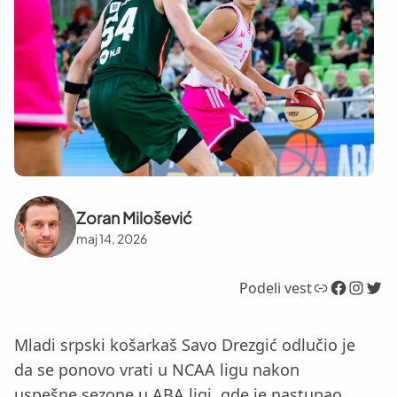
Zoran Milošević
maj 14, 2026
Link
Facebook
Instagram
Twitter
Podeli vest
Mladi srpski košarkaš Savo Drezgić odlučio je
da se ponovo vrati u NCAA ligu nakon
uspešne sezone u ABA ligi, gde je nastupao