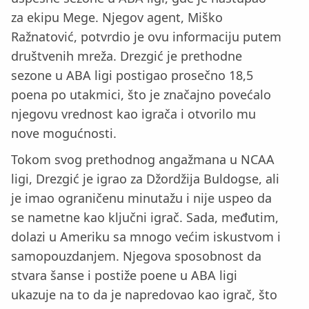
za ekipu Mege. Njegov agent, Miško
Ražnatović, potvrdio je ovu informaciju putem
društvenih mreža. Drezgić je prethodne
sezone u ABA ligi postigao prosečno 18,5
poena po utakmici, što je značajno povećalo
njegovu vrednost kao igrača i otvorilo mu
nove mogućnosti.
Tokom svog prethodnog angažmana u NCAA
ligi, Drezgić je igrao za Džordžija Buldogse, ali
je imao ograničenu minutažu i nije uspeo da
se nametne kao ključni igrač. Sada, međutim,
dolazi u Ameriku sa mnogo većim iskustvom i
samopouzdanjem. Njegova sposobnost da
stvara šanse i postiže poene u ABA ligi
ukazuje na to da je napredovao kao igrač, što