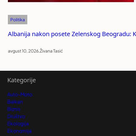
Politika
Albanija nakon posete Zelenskog Beogradu: K
avgust 10, 2026
.
Živana Tasić
Kategorije
Auto-Moto
Balkan
Biznis
Društvo
Ekologija
Ekonomija