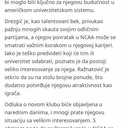
bi moglo biti ključno za njegovu budućnost u
američkom univerzitetskom sistemu.
Drezgić je, kao talentovani bek, privukao
pažnju mnogih skauta svojim odličnim
partijama, a njegov povratak u NCAA može se
smatrati važnim korakom u njegovoj karijeri.
Iako je teško predvideti koji će tim ili
univerzitet odabrati, poznato je da postoji
veliko interesovanje za njega. Ražnatović je
otkrio da su na stolu brojne ponude, što
dodatno potvrđuje njegovu atraktivnost kao
igrača.
Odluka o novom klubu biće objavljena u
narednim danima, i mnogi prate njegovu
situaciju sa velikim interesovanjem. S