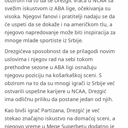
obzirom na to da se Drezgić vraća u NCAA sa
svežim iskustvom iz ABA lige, očekivanja su
visoka. Njegovi fanovi i pratitelji nadaju se da
će uspeti da se dokaže i na američkom tlu, a
njegovo napredovanje može biti inspiracija za
mnoge mlade sportiste iz Srbije.
Drezgićeva sposobnost da se prilagodi novim
uslovima i njegov rad na sebi tokom
prethodne sezone u ABA ligi osnažuju
njegovu poziciju na košarkaškoj sceni. S
obzirom na to da su mnogi igrači iz Srbije već
ostvarili uspešne karijere u NCAA, Drezgić
ima odličnu priliku da postane jedan od njih.
Kao bivši igrač Partizana, Drezgić je već
stekao značajno iskustvo na domaćoj sceni, a
njegovo vreme u Mege Superbetu dodatno je