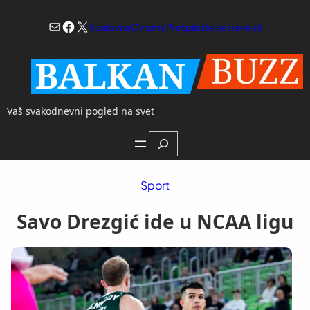
Skoči
Mail
Facebook
X
na
Naslovna
O nama
Pretplatite se na vesti
sadržaj
Vaš svakodnevni pogled na svet
Search
Sport
Savo Drezgić ide u NCAA ligu