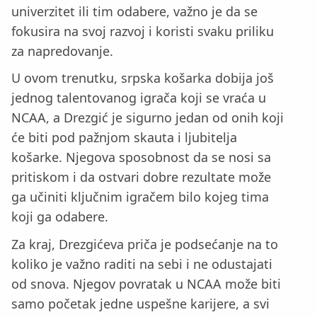
univerzitet ili tim odabere, važno je da se
fokusira na svoj razvoj i koristi svaku priliku
za napredovanje.
U ovom trenutku, srpska košarka dobija još
jednog talentovanog igrača koji se vraća u
NCAA, a Drezgić je sigurno jedan od onih koji
će biti pod pažnjom skauta i ljubitelja
košarke. Njegova sposobnost da se nosi sa
pritiskom i da ostvari dobre rezultate može
ga učiniti ključnim igračem bilo kojeg tima
koji ga odabere.
Za kraj, Drezgićeva priča je podsećanje na to
koliko je važno raditi na sebi i ne odustajati
od snova. Njegov povratak u NCAA može biti
samo početak jedne uspešne karijere, a svi