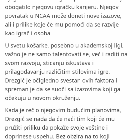
obogatilo njegovu igračku karijeru. Njegov
povratak u NCAA može doneti nove izazove,
ali i prilike koje će mu pomoći da se razvije
kao igrač i osoba.
U svetu košarke, posebno u akademskoj ligi,
važno je ne samo talentovati se, već i raditi na
svom razvoju, sticanju iskustava i
prilagođavanju različitim stilovima igre.
Drezgić je očigledno svestan ovih faktora i
spreman je da se suoči sa izazovima koji ga
očekuju u novom okruženju.
Kada je reč o njegovim budućim planovima,
Drezgić se nada da će naći tim koji će mu
pružiti priliku da pokaže svoje veštine i
doprinese uspehu. Bez obzira na to koji