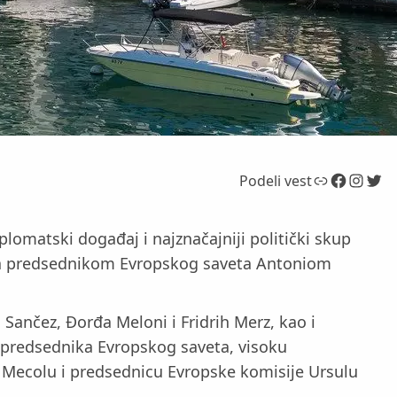
Link
Facebook
Instagram
Twitter
Podeli vest
plomatski događaj i najznačajniji politički skup
i sa predsednikom Evropskog saveta Antoniom
Sančez, Đorđa Meloni i Fridrih Merz, kao i
 predsednika Evropskog saveta, visoku
 Mecolu i predsednicu Evropske komisije Ursulu