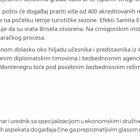
u, pošto će događaj pratiti više od 400 akreditovanih 
e na početku letnje turističke sezone. Efekti Samita 
đuje da su vrata Brisela otvorena. Na crnogorskim inst
varačkog procesa.
om dolasku oko hiljadu učesnika i predstavnika iz 4
anim diplomatskim timovima i bezbednosnim agencija
rto Montenegru biće pod posebnim bezbednosnim rež
nar i urednik sa specijalizacijom u ekonomskim i društ
h aspekata događaja čine ga prepoznatljivim glasom 