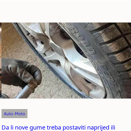
Auto-Moto
Da li nove gume treba postaviti naprijed ili