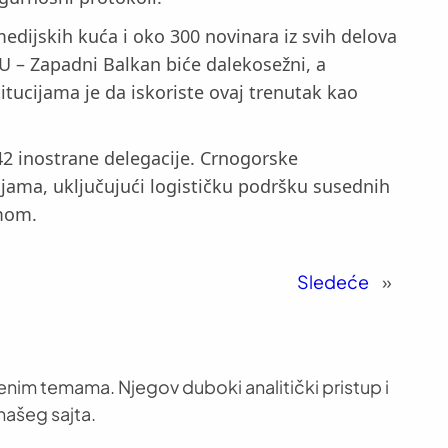
medijskih kuća i oko 300 novinara iz svih delova
EU – Zapadni Balkan biće dalekosežni, a
itucijama je da iskoriste ovaj trenutak kao
2 inostrane delegacije. Crnogorske
ma, uključujući logističku podršku susednih
imom.
Sledeće
»
venim temama. Njegov duboki analitički pristup i
našeg sajta.