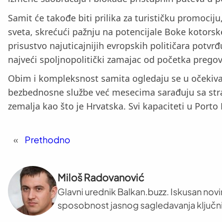
Samit će takođe biti prilika za turističku promocij
sveta, skrećući pažnju na potencijale Boke kotorsk
prisustvo najuticajnijih evropskih političara potvr
najveći spoljnopolitički zamajac od početka prego
Obim i kompleksnost samita ogledaju se u očekivan
bezbednosne službe već mesecima sarađuju sa str
zemalja kao što je Hrvatska. Svi kapaciteti u Po
«
Prethodno
Miloš Radovanović
Glavni urednik Balkan.buzz. Iskusan novi
sposobnost jasnog sagledavanja ključni