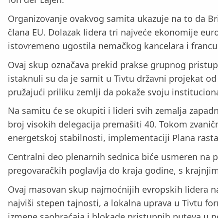
Organizovanje ovakvog samita ukazuje na to da Bri
člana EU. Dolazak lidera tri najveće ekonomije eur
istovremeno ugostila nemačkog kancelara i franc
Ovaj skup označava prekid prakse grupnog pristupa
istaknuli su da je samit u Tivtu državni projekat 
pružajući priliku zemlji da pokaže svoju institucion
Na samitu će se okupiti i lideri svih zemalja zapa
broj visokih delegacija premašiti 40. Tokom zvan
energetskoj stabilnosti, implementaciji Plana rast
Centralni deo plenarnih sednica biće usmeren na pe
pregovaračkih poglavlja do kraja godine, s krajnji
Ovaj masovan skup najmoćnijih evropskih lidera na
najviši stepen tajnosti, a lokalna uprava u Tivtu f
izmene saobraćaja i blokade pristupnih puteva u po