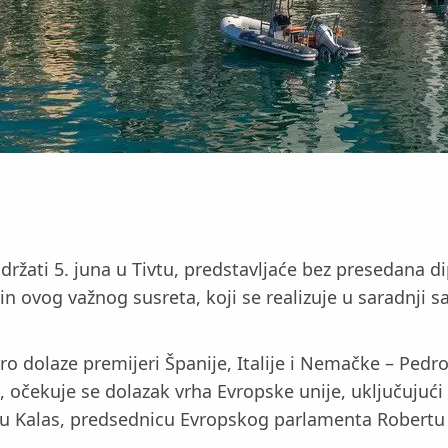
držati 5. juna u Tivtu, predstavljaće bez presedana di
ćin ovog važnog susreta, koji se realizuje u saradnj
dolaze premijeri Španije, Italije i Nemačke – Pedro 
očekuje se dolazak vrha Evropske unije, uključujući
aju Kalas, predsednicu Evropskog parlamenta Robertu