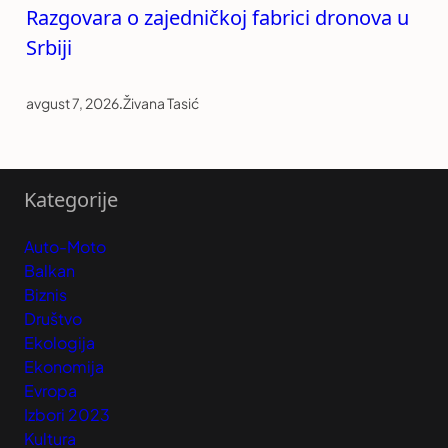
Razgovara o zajedničkoj fabrici dronova u
Srbiji
avgust 7, 2026
.
Živana Tasić
Kategorije
Auto-Moto
Balkan
Biznis
Društvo
Ekologija
Ekonomija
Evropa
Izbori 2023
Kultura