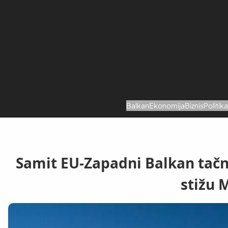
Skoči
na
sadržaj
Balkan
Ekonomija
Biznis
Politik
Samit EU-Zapadni Balkan tačn
stižu 