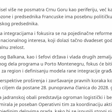
sel više ne posmatra Crnu Goru kao periferiju, već k
ozone i predsednika Francuske ima posebnu političku t
uskog predsednika.
 integracijama i fokusira se na pojedinačne reform
od nacionalnog interesa, koji dolazi tačno dvadeset 
alnu zrelost.
dnog Balkana, kao i šefovi država i vlada drugih zema
ičnog dela programa u Porto Montenegru, fokus će bi
a za region i definisanju modela rane integracije gra
rspektive proširenja i završavanje pravnih koraka koj
m ciljem da postane 28. punopravna članica do 2028. 
 jadranskoj obali predstavlja ogroman logistički i b
ormirala je poseban Operativni tim za koordinaciju akt
jedinim delovima grada, kako bi se ispunili strogi si