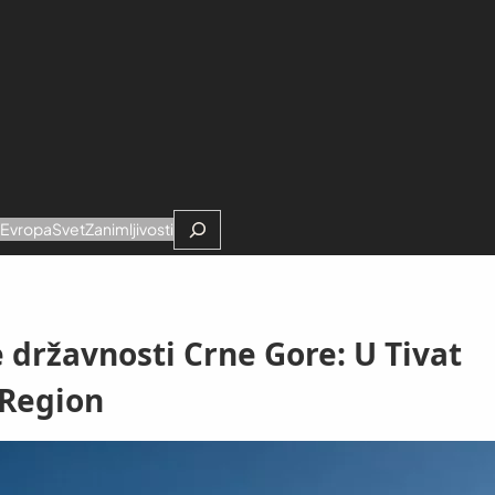
Search
e
Evropa
Svet
Zanimljivosti
državnosti Crne Gore: U Tivat
 Region