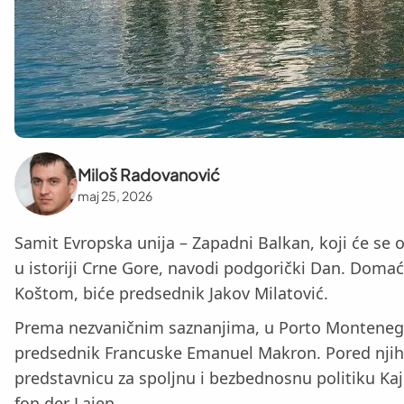
Miloš Radovanović
maj 25, 2026
Samit Evropska unija – Zapadni Balkan, koji će se o
u istoriji Crne Gore, navodi podgorički Dan. Doma
Koštom, biće predsednik Jakov Milatović.
Prema nezvaničnim saznanjima, u Porto Montenegro 
predsednik Francuske Emanuel Makron. Pored njih, 
predstavnicu za spoljnu i bezbednosnu politiku K
fon der Lajen.