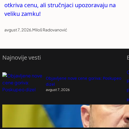
otkriva cenu, ali stručnjaci upozoravaju na
veliku zamku!
avgust 7, 2026
.
Miloš Radovanović
Najnovije vesti
Objavljene nove cene goriva: Poskupeo
P
dizel
avgust 7, 2026
P
K
Poseta Zelenskog Beogradu važna za
Kijev
avgust 7, 2026