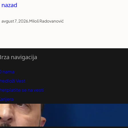
nazad
avgust 7, 2026
.
Miloš Radovanović
Brza navigacija
O nama
redloži Vest
retplatite se na vesti
arijera
Marketing
Kontakt