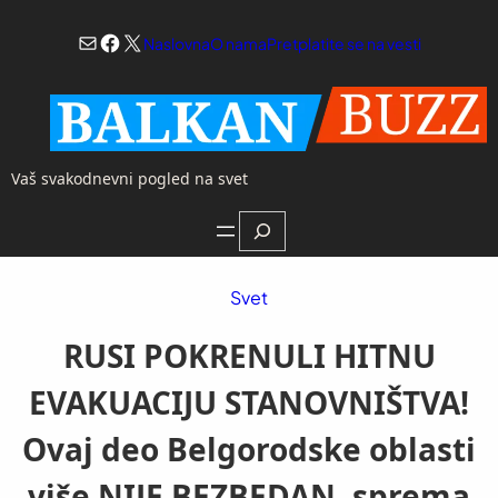
Skoči
Mail
Facebook
X
na
Naslovna
O nama
Pretplatite se na vesti
sadržaj
Vaš svakodnevni pogled na svet
Search
Svet
RUSI POKRENULI HITNU
EVAKUACIJU STANOVNIŠTVA!
Ovaj deo Belgorodske oblasti
više NIJE BEZBEDAN, sprema