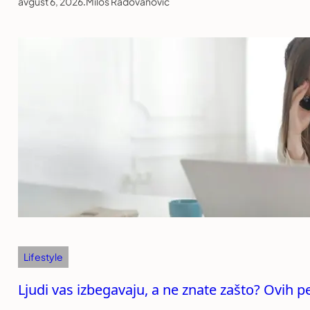
avgust 6, 2026
.
Miloš Radovanović
Lifestyle
Ljudi vas izbegavaju, a ne znate zašto? Ovih p