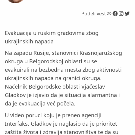
Link
Facebook
Instagram
Twitter
Podeli vest
Evakuacija u ruskim gradovima zbog
ukrajinskih napada
Na zapadu Rusije, stanovnici Krasnojaružskog
okruga u Belgorodskoj oblasti su se
evakuirali na bezbedna mesta zbog aktivnosti
ukrajinskih napada na granici okruga.
Načelnik Belgorodske oblasti Vjačeslav
Gladkov je izjavio da je situacija alarmantna i
da je evakuacija već počela.
U video poruci koju je preneo agenciji
Interfaks, Gladkov je naglasio da je prioritet
zaštita života i zdravlja stanovništva te da su