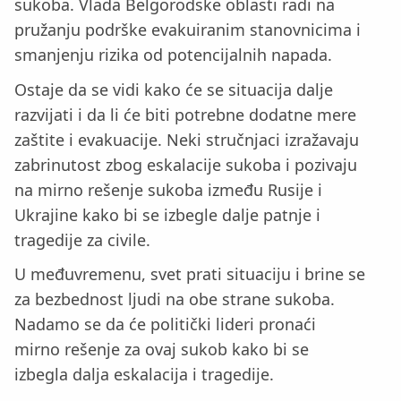
sukoba. Vlada Belgorodske oblasti radi na
pružanju podrške evakuiranim stanovnicima i
smanjenju rizika od potencijalnih napada.
Ostaje da se vidi kako će se situacija dalje
razvijati i da li će biti potrebne dodatne mere
zaštite i evakuacije. Neki stručnjaci izražavaju
zabrinutost zbog eskalacije sukoba i pozivaju
na mirno rešenje sukoba između Rusije i
Ukrajine kako bi se izbegle dalje patnje i
tragedije za civile.
U međuvremenu, svet prati situaciju i brine se
za bezbednost ljudi na obe strane sukoba.
Nadamo se da će politički lideri pronaći
mirno rešenje za ovaj sukob kako bi se
izbegla dalja eskalacija i tragedije.