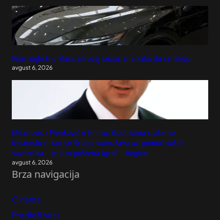
Nije najbrži u klasi, ali ovaj Lexus zna kako da se iskupi
avgust 6, 2026
Milanović i Plenković u Kninu: Godinama slušamo
besmislice, kad se Srbija naoružava uz pomoć naših
saveznika – je li to poštena igra? – Region
avgust 6, 2026
Brza navigacija
O nama
Predloži Vest