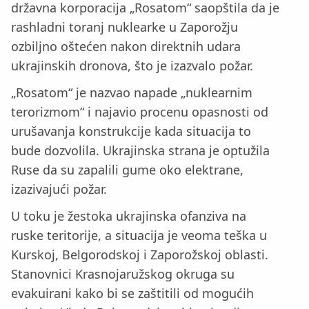
državna korporacija „Rosatom“ saopštila da je
rashladni toranj nuklearke u Zaporožju
ozbiljno oštećen nakon direktnih udara
ukrajinskih dronova, što je izazvalo požar.
„Rosatom“ je nazvao napade „nuklearnim
terorizmom“ i najavio procenu opasnosti od
urušavanja konstrukcije kada situacija to
bude dozvolila. Ukrajinska strana je optužila
Ruse da su zapalili gume oko elektrane,
izazivajući požar.
U toku je žestoka ukrajinska ofanziva na
ruske teritorije, a situacija je veoma teška u
Kurskoj, Belgorodskoj i Zaporožskoj oblasti.
Stanovnici Krasnojaružskog okruga su
evakuirani kako bi se zaštitili od mogućih