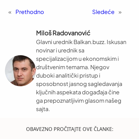
«
Prethodno
Sledeće
»
Miloš Radovanović
Glavni urednik Balkan.buzz. Iskusan
novinar i urednik sa
specijalizacijom u ekonomskim i
društvenim temama. Njegov
duboki analitički pristup i
sposobnost jasnog sagledavanja
ključnih aspekata događaja čine
ga prepoznatljivim glasom našeg
sajta.
OBAVEZNO PROČITAJTE OVE ČLANKE: