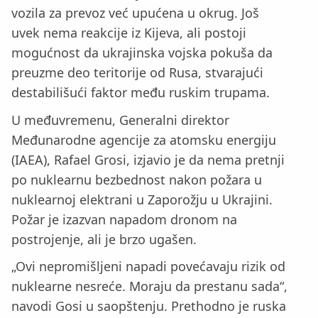
vozila za prevoz već upućena u okrug. Još
uvek nema reakcije iz Kijeva, ali postoji
mogućnost da ukrajinska vojska pokuša da
preuzme deo teritorije od Rusa, stvarajući
destabilišući faktor među ruskim trupama.
U međuvremenu, Generalni direktor
Međunarodne agencije za atomsku energiju
(IAEA), Rafael Grosi, izjavio je da nema pretnji
po nuklearnu bezbednost nakon požara u
nuklearnoj elektrani u Zaporožju u Ukrajini.
Požar je izazvan napadom dronom na
postrojenje, ali je brzo ugašen.
„Ovi nepromišljeni napadi povećavaju rizik od
nuklearne nesreće. Moraju da prestanu sada“,
navodi Gosi u saopštenju. Prethodno je ruska