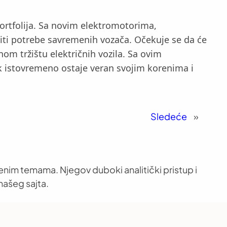
portfolija. Sa novim elektromotorima,
iti potrebe savremenih vozača. Očekuje se da će
om tržištu električnih vozila. Sa ovim
 istovremeno ostaje veran svojim korenima i
Sledeće
»
venim temama. Njegov duboki analitički pristup i
našeg sajta.