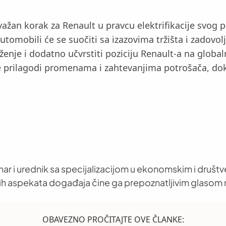
važan korak za Renault u pravcu elektrifikacije svog 
mobili će se suočiti sa izazovima tržišta i zadovolj
nje i dodatno učvrstiti poziciju Renault-a na globaln
e prilagodi promenama i zahtevanjima potrošača, dok
nar i urednik sa specijalizacijom u ekonomskim i društ
h aspekata događaja čine ga prepoznatljivim glasom 
OBAVEZNO PROČITAJTE OVE ČLANKE: