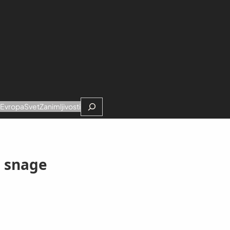
Search
e
Evropa
Svet
Zanimljivosti
e snage