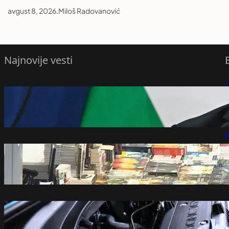
avgust 8, 2026
.
Miloš Radovanović
Najnovije vesti
Peter Mađar zahvalio Mađarima na
P
štednji električne energije
avgust 8, 2026
P
K
Vlasnik „Lagune“ potrvdio za N1 da neće
učestvovati na Beogradskom sajmu
knjiga – Vesti iz Srbije, regiona i sveta
avgust 8, 2026
Motor radio gotovo godinu dana bez
gašenja, mehaničar ostao šokiran
prizorom