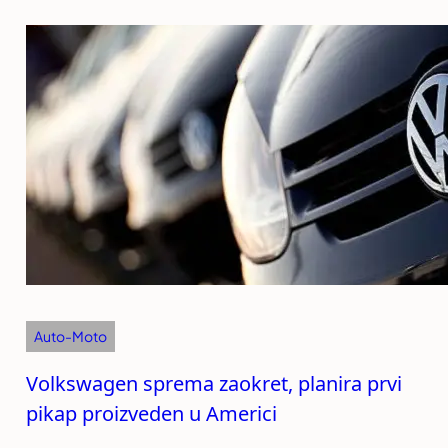
Auto-Moto
Volkswagen sprema zaokret, planira prvi
pikap proizveden u Americi