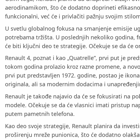
aerodinamikom, što će dodatno doprineti efikasnost
funkcionalni, već će i privlačiti pažnju svojim stilo
U svetlu globalnog fokusa na smanjenje emisije ugl
potrebama tržišta. U poslednjih nekoliko godina, f
će biti ključni deo te strategije. Očekuje se da će 
Renault 4, poznat i kao „Quatrelle“, prvi put je pre
tokom godina prolazio kroz razne promene, a novo el
prvi put predstavljen 1972. godine, postao je ikon
originala, ali sa modernim dodacima i unapređenj
Renault je takođe najavio da će se fokusirati na po
modele. Očekuje se da će vlasnici imati pristup n
putem pametnih telefona.
Kao deo svoje strategije, Renault planira da investi
proširenju mreže punionica, što će dodatno olakšati