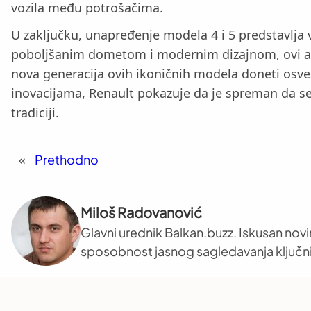
vozila među potrošačima.
U zaključku, unapređenje modela 4 i 5 predstavlja 
poboljšanim dometom i modernim dizajnom, ovi auto
nova generacija ovih ikoničnih modela doneti osveže
inovacijama, Renault pokazuje da je spreman da s
tradiciji.
«
Prethodno
Miloš Radovanović
Glavni urednik Balkan.buzz. Iskusan novi
sposobnost jasnog sagledavanja ključni