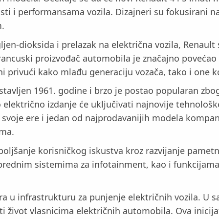
i i performansama vozila. Dizajneri su fokusirani na
m.
jen-dioksida i prelazak na električna vozila, Renault
rancuski proizvođač automobila je značajno povećao s
oni privući kako mlađu generaciju vozača, tako i one 
dstavljen 1961. godine i brzo je postao popularan zbog
ektrično izdanje će uključivati najnovije tehnološke 
a svoje ere i jedan od najprodavanijih modela kompani
ima.
boljšanje korisničkog iskustva kroz razvijanje pametn
aprednim sistemima za infotainment, kao i funkcijama
ra u infrastrukturu za punjenje električnih vozila. U 
 život vlasnicima električnih automobila. Ova inicija