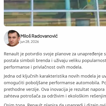
Miloš Radovanović
jun 28, 2026
Renault je potvrdio svoje planove za unapređenje s
postala simboli brenda i uživaju veliku popularno
performanse i privlačnost ovih modela.
Jedna od ključnih karakteristika novih modela je u
omogućiti poboljšane performanse automobila. Por
prethodne verzije. Ova inovacija je rezultat napora
zahteva potrošača za održivim i ekološkim rešenji
Osim toga, Renault planira da unapredi i dizajn ov