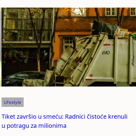
Lifestyle
Tiket završio u smeću: Radnici čistoće krenuli
u potragu za milionima