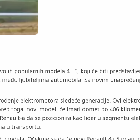
vojih popularnih modela 4 i 5, koji će biti predstavl
st među ljubiteljima automobila. Sa novim unapređen
vođenje elektromotora sledeće generacije. Ovi elektr
ed toga, novi modeli će imati domet do 406 kilometa
 Renault-a da se pozicionira kao lider u segmentu elek
ma u transportu.
ih modela. Očekuje se da će novi Renault 4 i 5 imati