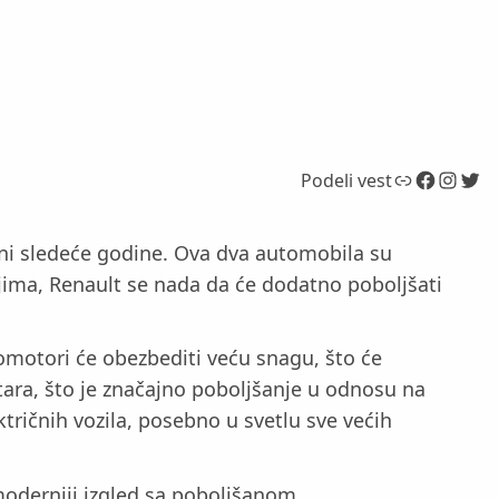
Link
Facebook
Instagram
Twitter
Podeli vest
jeni sledeće godine. Ova dva automobila su
jima, Renault se nada da će dodatno poboljšati
omotori će obezbediti veću snagu, što će
ra, što je značajno poboljšanje u odnosu na
tričnih vozila, posebno u svetlu sve većih
 moderniji izgled sa poboljšanom