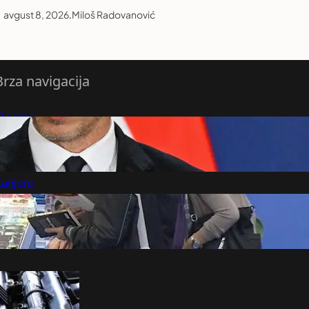
avgust 8, 2026
.
Miloš Radovanović
Brza navigacija
O nama
redloži Vest
retplatite se na vesti
arijera
Marketing
Kontakt