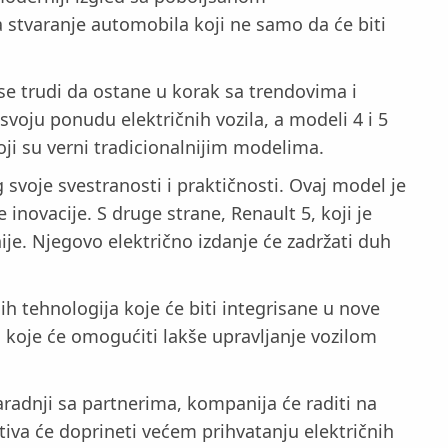
 stvaranje automobila koji ne samo da će biti
 se trudi da ostane u korak sa trendovima i
voju ponudu električnih vozila, a modeli 4 i 5
koji su verni tradicionalnijim modelima.
 svoje svestranosti i praktičnosti. Ovaj model je
inovacije. S druge strane, Renault 5, koji je
je. Njegovo električno izdanje će zadržati duh
ih tehnologija koje će biti integrisane u nove
 koje će omogućiti lakše upravljanje vozilom
saradnji sa partnerima, kompanija će raditi na
tiva će doprineti većem prihvatanju električnih