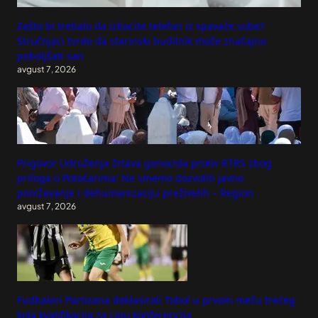
Zašto bi trebalo da izbacite telefon iz spavaće sobe?
Stručnjaci tvrde da starinski budilnik može značajno
poboljšati san
avgust 7, 2026
Prigovor Udruženja žrtava genocida protiv RTRS zbog
priloga o Potočarima: Ne smemo dozvoliti javno
ponižavanje i dehumanizaciju preživelih – Region
avgust 7, 2026
Fudbaleri Partizana deklasirali Tobol u prvom meču trećeg
kola kvalifikacija za Ligu konferencija