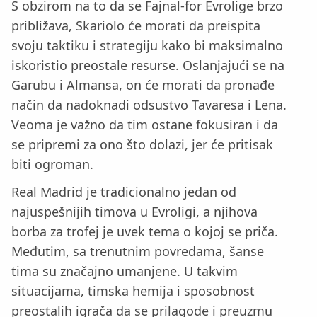
S obzirom na to da se Fajnal-for Evrolige brzo
približava, Skariolo će morati da preispita
svoju taktiku i strategiju kako bi maksimalno
iskoristio preostale resurse. Oslanjajući se na
Garubu i Almansa, on će morati da pronađe
način da nadoknadi odsustvo Tavaresa i Lena.
Veoma je važno da tim ostane fokusiran i da
se pripremi za ono što dolazi, jer će pritisak
biti ogroman.
Real Madrid je tradicionalno jedan od
najuspešnijih timova u Evroligi, a njihova
borba za trofej je uvek tema o kojoj se priča.
Međutim, sa trenutnim povredama, šanse
tima su značajno umanjene. U takvim
situacijama, timska hemija i sposobnost
preostalih igrača da se prilagode i preuzmu