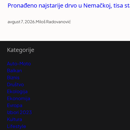
Pronađeno najstarije drvo u Nemačkoj, tisa st
avgust 7, 2026
.
Miloš Radovanović
Kategorije
Auto-Moto
Balkan
Biznis
Društvo
Ekologija
Ekonomija
Evropa
Izbori 2023
Kultura
Lifestyle