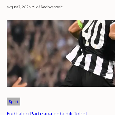
avgust 7, 2026
.
Miloš Radovanović
Sport
Fudbaleri Partizana pobedili Tobol