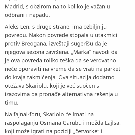
Madrid, s obzirom na to koliko je važan u
odbrani i napadu.
Aleks Len, s druge strane, ima ozbiljniju
povredu. Nakon povrede stopala u utakmici
protiv Breogana, izveštaji sugerišu da je
njegova sezona završena. „Marka“ navodi da
je ova povreda toliko teška da se verovatno
neće oporaviti na vreme da se vrati na parket
do kraja takmičenja. Ova situacija dodatno
otežava Skariolu, koji je već suočen s
izazovima da pronađe alternativna rešenja u
timu.
Na fajnal-foru, Skariolo će imati na
raspolaganju Osmana Garubu i možda Lajlsa,
koji može igrati na poziciji „četvorke“ i