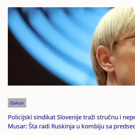
Balkan
Policijski sindikat Slovenije traži stručnu i n
Musar: Šta radi Ruskinja u kombiju sa preds