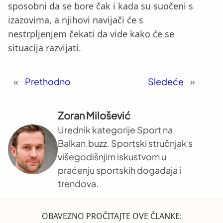
sposobni da se bore čak i kada su suočeni s
izazovima, a njihovi navijači će s
nestrpljenjem čekati da vide kako će se
situacija razvijati.
«
Prethodno
Sledeće
»
Zoran Milošević
Urednik kategorije Sport na
Balkan.buzz. Sportski stručnjak s
višegodišnjim iskustvom u
praćenju sportskih događaja i
trendova.
OBAVEZNO PROČITAJTE OVE ČLANKE: