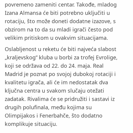
povremeno zameniti centar. Takođe, mladog
Izana Almansa će biti potrebno uključiti u
rotaciju, što može doneti dodatne izazove, s
obzirom na to da su mladi igrači često pod
velikim pritiskom u ovakvim situacijama.
Oslabljenost u reketu će biti najveća slabost
„kraljevskog“ kluba u borbi za trofej Evrolige,
koji se održava od 22. do 24. maja. Real
Madrid je poznat po svojoj dubokoj rotaciji i
kvalitetu igrača, ali će im nedostatak dva
ključna centra u svakom slučaju otežati
zadatak. Rivalima će se pridružiti i sastavi iz
drugih polufinala, među kojima su
Olimpijakos i Fenerbahče, što dodatno
komplikuje situaciju.