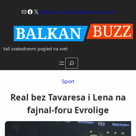
Skoči
Mail
Facebook
X
na
Naslovna
O nama
Pretplatite se na vesti
sadržaj
Vaš svakodnevni pogled na svet
Search
Sport
Real bez Tavaresa i Lena na
fajnal-foru Evrolige