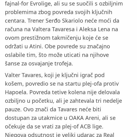
fajnal-for Evrolige, ali su se suočili s ozbiljnim
problemima zbog povreda svojih ključnih
centara. Trener Serđo Skariolo neće moći da
računa na Valtera Tavaresa i Aleksa Lena na
ovom prestižnom takmičenju koje će se
održati u Atini. Obe povrede su značajno
oslabile tim, što može uticati na njihove
šanse za osvajanje trofeja.
Valter Tavares, koji je ključni igrač pod
košem, povredio se na startu plej-ofa protiv
Hapoela. Povreda tetive kolena nije delovala
ozbiljno u početku, ali je zahtevala tri nedelje
pauze. Ovo znači da Tavares neće biti
dostupan za utakmice u OAKA Areni, ali se
očekuje da se vrati za plej-of ACB lige.
Njegova odsutnost je veliki udarac za Real