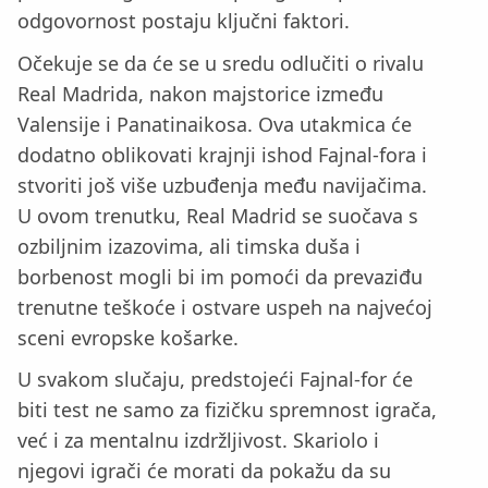
odgovornost postaju ključni faktori.
Očekuje se da će se u sredu odlučiti o rivalu
Real Madrida, nakon majstorice između
Valensije i Panatinaikosa. Ova utakmica će
dodatno oblikovati krajnji ishod Fajnal-fora i
stvoriti još više uzbuđenja među navijačima.
U ovom trenutku, Real Madrid se suočava s
ozbiljnim izazovima, ali timska duša i
borbenost mogli bi im pomoći da prevaziđu
trenutne teškoće i ostvare uspeh na najvećoj
sceni evropske košarke.
U svakom slučaju, predstojeći Fajnal-for će
biti test ne samo za fizičku spremnost igrača,
već i za mentalnu izdržljivost. Skariolo i
njegovi igrači će morati da pokažu da su