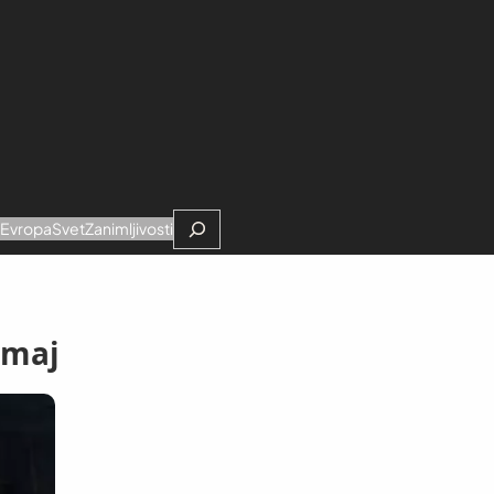
Search
e
Evropa
Svet
Zanimljivosti
. maj