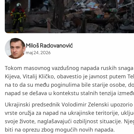
Miloš Radovanović
maj 24, 2026
Tokom masovnog vazdušnog napada ruskih snaga na š
Kijeva, Vitalij Kličko, obavestio je javnost putem
na to da su među poginulima bile starije osobe, do
napad se dešava u kontekstu stalnih tenzija između 
Ukrajinski predsednik Volodimir Zelenski upozorio j
vrste oružja za napad na ukrajinske teritorije, uklju
svoje živote, naglašavajući ozbiljnost situacije. Nj
biti na oprezu zbog mogućih novih napada.