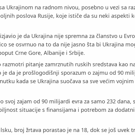
 sa Ukrajinom na radnom nivou, posebno u vezi sa raz
oljnih poslova Rusije, koje ističe da su neki aspekti 
zjavio je da Ukrajina nije spremna za članstvo u Evro
co se osvrnuo na to da nije jasno šta bi Ukrajina mog
oput Crne Gore, Albanije i Srbije.
azmotri pitanje zamrznutih ruskih sredstava kao nači
o je da je prošlogodišnji sporazum o zajmu od 90 milij
renutku kada se Ukrajina suočava sa sve većim vojnim
 svoj zajam od 90 milijardi evra za samo 232 dana, s
iljnost situacije s finansijama i potrebom za dodatn
u, broj žrtava porastao je na 18, dok se još uvek tr