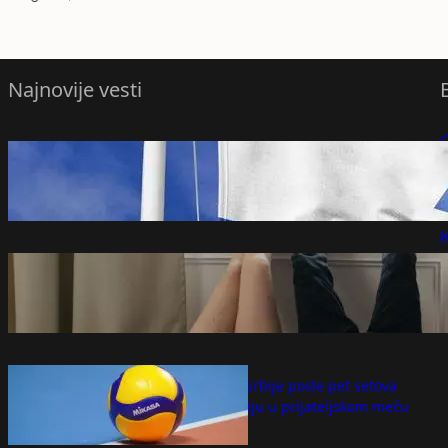
Najnovije vesti
Postignut dogovor Libana i Izraela o
P
mogućim trupama za nadzor
razoružavanja Hezbolaha – Svet
P
avgust 8, 2026
K
O ovoj temi mnogi parovi ne govore:
Iskren razgovor o intimnom životu jača
vezu i donosi veću bliskost
avgust 7, 2026
Odbojkašice Srbije posle pet setova
pobedile Rusiju u prijateljskom meču
avgust 7, 2026