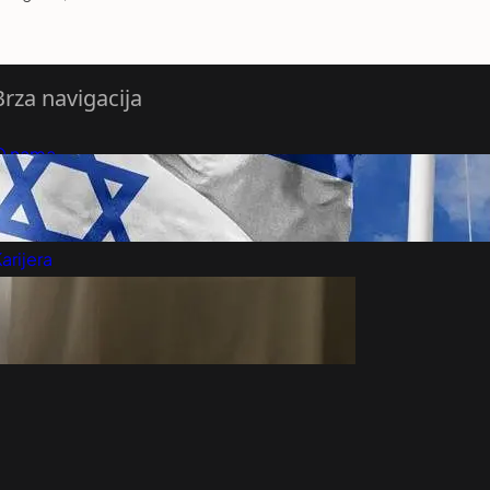
Brza navigacija
O nama
redloži Vest
retplatite se na vesti
arijera
Marketing
Kontakt