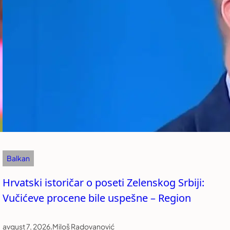
Balkan
Hrvatski istoričar o poseti Zelenskog Srbiji:
Vučićeve procene bile uspešne – Region
avgust 7, 2026
.
Miloš Radovanović