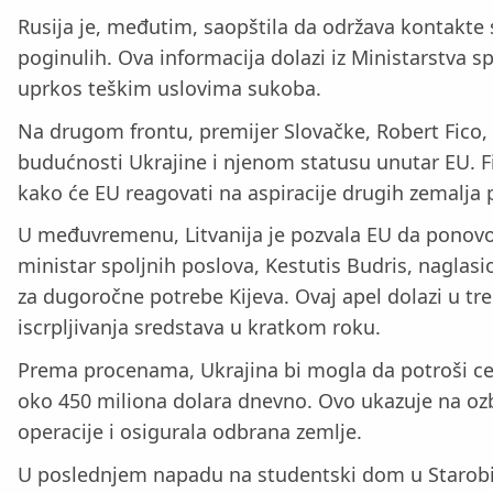
Rusija je, međutim, saopštila da održava kontakte
poginulih. Ova informacija dolazi iz Ministarstva sp
uprkos teškim uslovima sukoba.
Na drugom frontu, premijer Slovačke, Robert Fico, i
budućnosti Ukrajine i njenom statusu unutar EU. Fi
kako će EU reagovati na aspiracije drugih zemalja p
U međuvremenu, Litvanija je pozvala EU da ponovo r
ministar spoljnih poslova, Kestutis Budris, naglasi
za dugoročne potrebe Kijeva. Ovaj apel dolazi u t
iscrpljivanja sredstava u kratkom roku.
Prema procenama, Ukrajina bi mogla da potroši ceo
oko 450 miliona dolara dnevno. Ovo ukazuje na ozb
operacije i osigurala odbrana zemlje.
U poslednjem napadu na studentski dom u Starobilsk