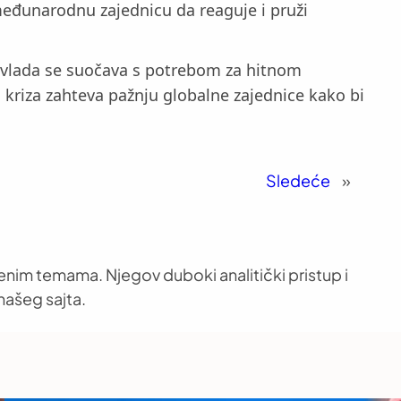
 međunarodnu zajednicu da reaguje i pruži
ka vlada se suočava s potrebom za hitnom
kriza zahteva pažnju globalne zajednice kako bi
Sledeće
»
venim temama. Njegov duboki analitički pristup i
našeg sajta.