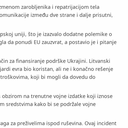
menom zarobljenika i repatrijacijom tela
komunikacije između dve strane i dalje prisutni,
pskoj uniji, što je izazvalo dodatne polemike o
la da ponudi EU zauzvrat, a postavio je i pitanje
n za finansiranje podrške Ukrajini. Litvanski
ardi evra bio koristan, ali ne i konačno rešenje
 troškovima, koji bi mogli da dovedu do
 obzirom na trenutne vojne izdatke koji iznose
im sredstvima kako bi se podržale vojne
aga za preživelima ispod ruševina. Ovaj incident