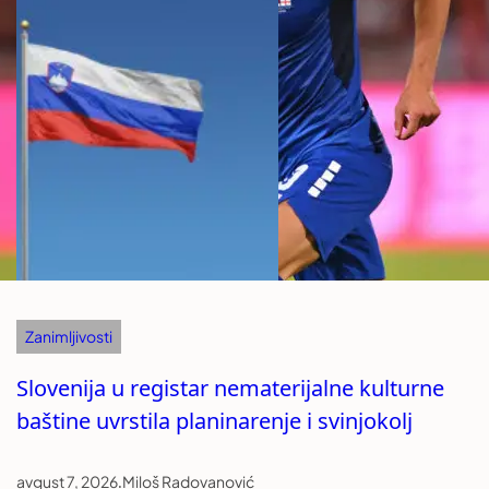
Zanimljivosti
Slovenija u registar nematerijalne kulturne
baštine uvrstila planinarenje i svinjokolj
avgust 7, 2026
.
Miloš Radovanović