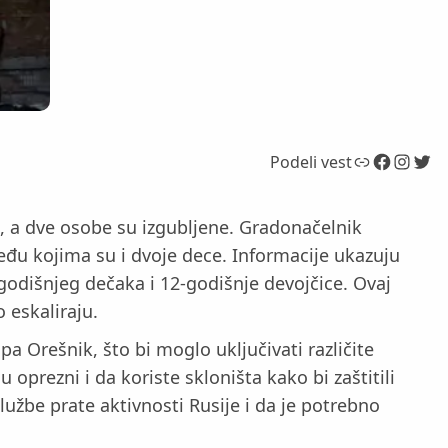
Link
Facebook
Instagram
Twitter
Podeli vest
, a dve osobe su izgubljene. Gradonačelnik
eđu kojima su i dvoje dece. Informacije ukazuju
godišnjeg dečaka i 12-godišnje devojčice. Ovaj
 eskaliraju.
a Orešnik, što bi moglo uključivati različite
 oprezni i da koriste skloništa kako bi zaštitili
lužbe prate aktivnosti Rusije i da je potrebno