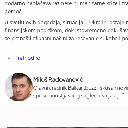
dodatno naglašava razmere humanitarne krize i trag
pomoć.
U svetlu ovih događaja, situacija u Ukrajini ostaj
finansijskom podrškom, dok istovremeno pokušava d
se pronašli efikasni načini za rešavanje sukoba i
«
Prethodno
Miloš Radovanović
Glavni urednik Balkan.buzz. Iskusan novi
sposobnost jasnog sagledavanja ključni