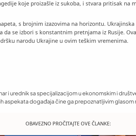
edije koje proizašle iz sukoba, i stvara pritisak na
e napeta, s brojnim izazovima na horizontu. Ukrajins
a se izbori s konstantnim pretnjama iz Rusije. Ova 
 podršku narodu Ukrajine u ovim teškim vremenima.
nar i urednik sa specijalizacijom u ekonomskim i društ
h aspekata događaja čine ga prepoznatljivim glasom 
OBAVEZNO PROČITAJTE OVE ČLANKE: