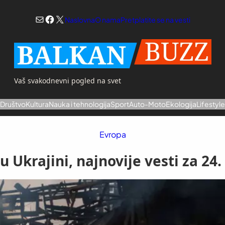
Mail
Facebook
X
Naslovna
O nama
Pretplatite se na vesti
Vaš svakodnevni pogled na svet
a
Društvo
Kultura
Nauka i tehnologija
Sport
Auto-Moto
Ekologija
Lifestyl
Evropa
u Ukrajini, najnovije vesti za 24