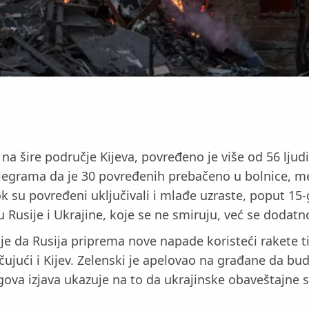
ire područje Kijeva, povređeno je više od 56 ljudi
 Telegrama da je 30 povređenih prebačeno u bolnice, m
k su povređeni uključivali i mlađe uzraste, poput 15-
Rusije i Ukrajine, koje se ne smiruju, već se dodatno
e da Rusija priprema nove napade koristeći rakete tip
čujući i Kijev. Zelenski je apelovao na građane da budu
egova izjava ukazuje na to da ukrajinske obaveštajne s