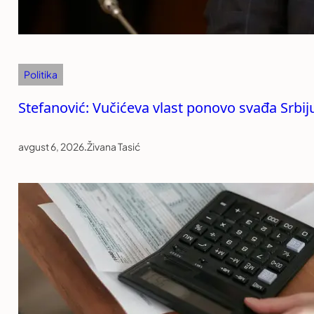
Politika
Stefanović: Vučićeva vlast ponovo svađa Srb
avgust 6, 2026
.
Živana Tasić