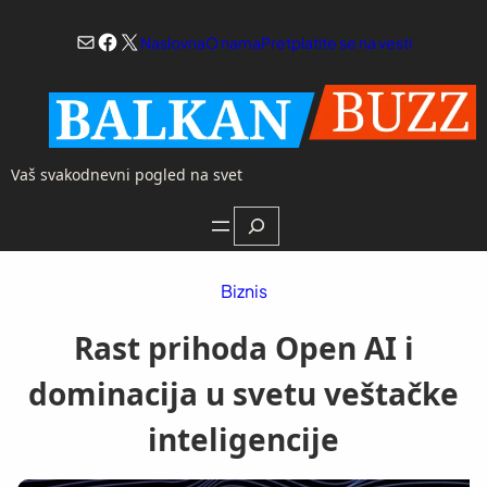
Skoči
Mail
Facebook
X
na
Naslovna
O nama
Pretplatite se na vesti
sadržaj
Vaš svakodnevni pogled na svet
Search
Biznis
Rast prihoda Open AI i
dominacija u svetu veštačke
inteligencije