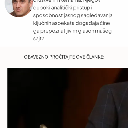
duboki analitički pristup i
sposobnost jasnog sagledavanja
ključnih aspekata događaja čine
ga prepoznatljivim glasom našeg
sajta.
OBAVEZNO PROČITAJTE OVE ČLANKE: