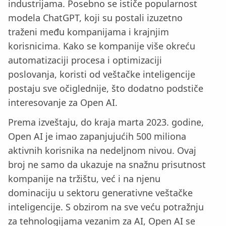
industrijama. Posebno se ističe popularnost
modela ChatGPT, koji su postali izuzetno
traženi među kompanijama i krajnjim
korisnicima. Kako se kompanije više okreću
automatizaciji procesa i optimizaciji
poslovanja, koristi od veštačke inteligencije
postaju sve očiglednije, što dodatno podstiče
interesovanje za Open AI.
Prema izveštaju, do kraja marta 2023. godine,
Open AI je imao zapanjujućih 500 miliona
aktivnih korisnika na nedeljnom nivou. Ovaj
broj ne samo da ukazuje na snažnu prisutnost
kompanije na tržištu, već i na njenu
dominaciju u sektoru generativne veštačke
inteligencije. S obzirom na sve veću potražnju
za tehnologijama vezanim za AI, Open AI se