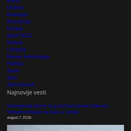
Biznis
Društvo
Ekologija
Ekonomija
Evropa
Izbori 2023
Kultura
Lifestyle
Nauka i tehnologija
Politika
Sport
Svet
Zanimljivosti
Najnovije vesti
Kilometarske kolone na graničnom prelazu Batrovci:
Višesatno čekanje na izlazu iz zemlje
avgust 7, 2026