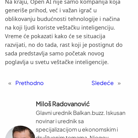
Na kraju, Open AI nije samo kompanija koja
generiše prihod, već i važan igrač u
oblikovanju budućnosti tehnologije i načina
na koji ljudi koriste veštačku inteligenciju.
Vreme će pokazati kako će se situacija
razvijati, no do tada, rast koji je postignut do
sada predstavlja samo početak novog
poglavlja u svetu veštačke inteligencije.
«
Prethodno
Sledeće
»
Miloš Radovanović
Glavni urednik Balkan.buzz. Iskusan
novinar i urednik sa
specijalizacijom u ekonomskim i
društvenim temama. Njegov