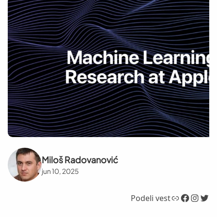
Miloš Radovanović
jun 10, 2025
Link
Facebook
Instagram
Twitter
Podeli vest