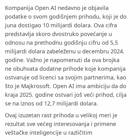
Kompanija Open AI nedavno je objavila
podatke o svom godišnjem prihodu, koji je do
juna dostigao 10 milijardi dolara. Ova cifra
predstavlja skoro dvostruko povećanje u
odnosu na prethodnu godišnju cifru od 5,5
milijardi dolara zabeleženu u decembru 2024.
godine. Važno je napomenuti da ova brojka
ne obuhvata dodatne prihode koje kompanija
ostvaruje od licenci sa svojim partnerima, kao
što je Majkrosoft. Open AI ima ambiciju da do
kraja 2025. godine ostvari još veći prihod, cilja
se na iznos od 12,7 milijardi dolara.
Ovaj izuzetan rast prihoda u velikoj meri je
rezultat sve većeg interesovanja i primene
veštačke inteligencije u različitim