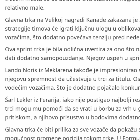
relativno male.
Glavna trka na Velikoj nagradi Kanade zakazana je z
strategije timova će igrati ključnu ulogu u oblikov
vozačima, što dodatno povećava tenziju pred nedel
Ova sprint trka je bila odlična uvertira za ono što
dati dodatno samopouzdanje. Njegov uspeh u sprint
Lando Noris iz Meklarena takođe je impresionirao 
njegovu spremnost da učestvuje u trci za titulu. O
vodećim vozačima, što je dodatno pojačalo konkur
Šarl Lekler iz Ferarija, iako nije postigao najbolji
trci mogu mu pomoći da se vrati u borbu za vrh u g
pritiskom, a njihovo prisustvo u bodovima dodatno
Glavna trka će biti prilika za sve vozače da pokažu
mogućnost promene pozicija tokom trke. U Formuli 