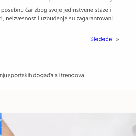
a posebnu čar zbog svoje jedinstvene staze i
ri, neizvesnost i uzbuđenje su zagarantovani.
Sledeće
»
nju sportskih događaja i trendova.