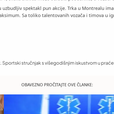
ju uzbudljiv spektakl pun akcije. Trka u Montrealu im
maksimum. Sa toliko talentovanih vozača i timova u ig
. Sportski stručnjak s višegodišnjim iskustvom u praće
OBAVEZNO PROČITAJTE OVE ČLANKE: