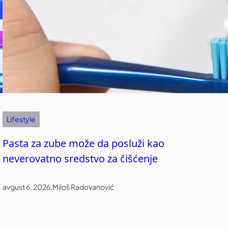
Lifestyle
Pasta za zube može da posluži kao
neverovatno sredstvo za čišćenje
avgust 6, 2026
.
Miloš Radovanović