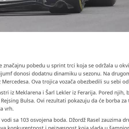
e značajnu pobedu u sprint trci koja se održala u ok
 trijumf donosi dodatnu dinamiku u sezonu. Na drugo
z Mercedesa. Ova trojica vozača obezbedili su sebi odl
stri iz Meklarena i Šarl Lekler iz Ferarija. Pored njih, 
 Rejsing Bulsa. Ovi rezultati pokazuju da će borba za 
a vrh.
odi sa 103 osvojena boda. Džordž Rasel zauzima dru
va konkurentnost i neizvesnost koja vlada u šampion