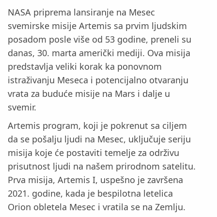
NASA priprema lansiranje na Mesec
svemirske misije Artemis sa prvim ljudskim
posadom posle više od 53 godine, preneli su
danas, 30. marta američki mediji. Ova misija
predstavlja veliki korak ka ponovnom
istraživanju Meseca i potencijalno otvaranju
vrata za buduće misije na Mars i dalje u
svemir.
Artemis program, koji je pokrenut sa ciljem
da se pošalju ljudi na Mesec, uključuje seriju
misija koje će postaviti temelje za održivu
prisutnost ljudi na našem prirodnom satelitu.
Prva misija, Artemis I, uspešno je završena
2021. godine, kada je bespilotna letelica
Orion obletela Mesec i vratila se na Zemlju.