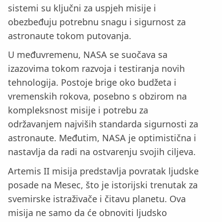
sistemi su ključni za uspjeh misije i
obezbeđuju potrebnu snagu i sigurnost za
astronautе tokom putovanja.
U međuvremenu, NASA se suočava sa
izazovima tokom razvoja i testiranja novih
tehnologija. Postoje brige oko budžeta i
vremenskih rokova, posebno s obzirom na
kompleksnost misije i potrebu za
održavanjem najviših standarda sigurnosti za
astronautе. Međutim, NASA je optimistična i
nastavlja da radi na ostvarenju svojih ciljeva.
Artemis II misija predstavlja povratak ljudske
posade na Mesec, što je istorijski trenutak za
svemirske istraživače i čitavu planetu. Ova
misija ne samo da će obnoviti ljudsko