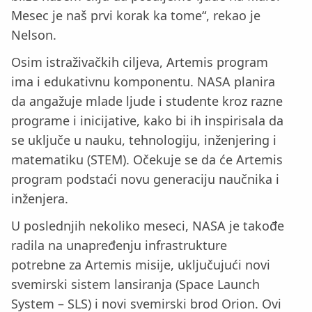
Mesec je naš prvi korak ka tome“, rekao je
Nelson.
Osim istraživačkih ciljeva, Artemis program
ima i edukativnu komponentu. NASA planira
da angažuje mlade ljude i studente kroz razne
programe i inicijative, kako bi ih inspirisala da
se uključe u nauku, tehnologiju, inženjering i
matematiku (STEM). Očekuje se da će Artemis
program podstaći novu generaciju naučnika i
inženjera.
U poslednjih nekoliko meseci, NASA je takođe
radila na unapređenju infrastrukture
potrebne za Artemis misije, uključujući novi
svemirski sistem lansiranja (Space Launch
System – SLS) i novi svemirski brod Orion. Ovi