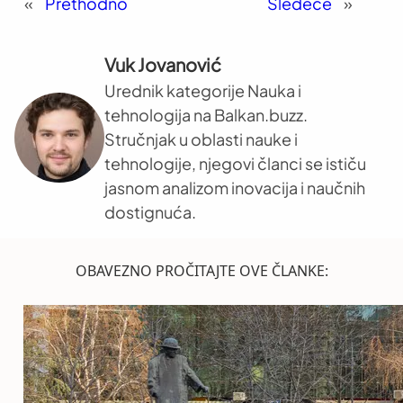
«
Prethodno
Sledeće
»
Vuk Jovanović
Urednik kategorije Nauka i
tehnologija na Balkan.buzz.
Stručnjak u oblasti nauke i
tehnologije, njegovi članci se ističu
jasnom analizom inovacija i naučnih
dostignuća.
OBAVEZNO PROČITAJTE OVE ČLANKE: