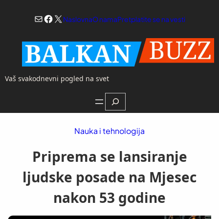
Skoči
Mail
Facebook
X
na
Naslovna
O nama
Pretplatite se na vesti
sadržaj
Vaš svakodnevni pogled na svet
Search
Nauka i tehnologija
Priprema se lansiranje
ljudske posade na Mjesec
nakon 53 godine