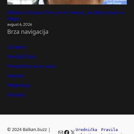
Mišković osnovao firmu pre tri meseca, pa dobio posao na
Ekspu
avgust 6, 2026
Brza navigacija
O nama
Predloži Vest
Pretplatite se na vesti
Karijera
Marketing
Kontakt
©
2024 Balkan.buzz |
Urednička 
Pravila 
Mail
Facebook
X