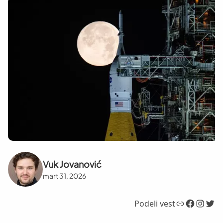
Vuk Jovanović
mart 31, 2026
Link
Facebook
Instagram
Twitter
Podeli vest