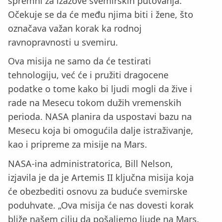
spremni za izazove svemirskih putovanja.
Očekuje se da će među njima biti i žene, što
označava važan korak ka rodnoj
ravnopravnosti u svemiru.
Ova misija ne samo da će testirati
tehnologiju, već će i pružiti dragocene
podatke o tome kako bi ljudi mogli da žive i
rade na Mesecu tokom dužih vremenskih
perioda. NASA planira da uspostavi bazu na
Mesecu koja bi omogućila dalje istraživanje,
kao i pripreme za misije na Mars.
NASA-ina administratorica, Bill Nelson,
izjavila je da je Artemis II ključna misija koja
će obezbediti osnovu za buduće svemirske
poduhvate. „Ova misija će nas dovesti korak
bliže našem cilju da pošaljemo ljude na Mars.