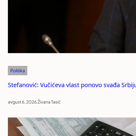
Politika
Stefanović: Vučićeva vlast ponovo svađa Srb
avgust 6, 2026
.
Živana Tasić