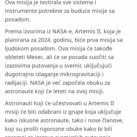
Ova misija je testirala sve sisteme i
instrumente potrebne za buduće misije sa
posadom.
Prema izvorima iz NASA-e, Artemis II, koja je
planirana za 2024. godinu, biće prva misija sa
ljudskom posadom. Ova misija će takođe
obleteti Mesec, ali će se posada suočiti sa
izazovima putovanja u svemir, uključujući
dugotrajno izlaganje mikrogravitaciji i
radijaciji. NASA je već započela obuku za
astronaute koji će leteti na ovoj misiji.
Astronauti koji će učestvovati u Artemis II
misiji će biti odabrani iz grupe koja uključuje
kako iskusne astronaute, tako i nove članove,
koji su prošli rigorozne obuke kako bi bili