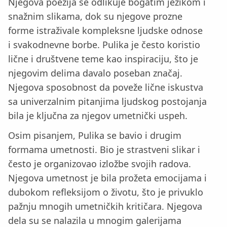
Njegova poezija se odlikuje bogatim jezikom i
snažnim slikama, dok su njegove prozne
forme istraživale kompleksne ljudske odnose
i svakodnevne borbe. Pulika je često koristio
lične i društvene teme kao inspiraciju, što je
njegovim delima davalo poseban značaj.
Njegova sposobnost da poveže lične iskustva
sa univerzalnim pitanjima ljudskog postojanja
bila je ključna za njegov umetnički uspeh.
Osim pisanjem, Pulika se bavio i drugim
formama umetnosti. Bio je strastveni slikar i
često je organizovao izložbe svojih radova.
Njegova umetnost je bila prožeta emocijama i
dubokom refleksijom o životu, što je privuklo
pažnju mnogih umetničkih kritičara. Njegova
dela su se nalazila u mnogim galerijama