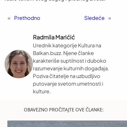
«
Prethodno
Sledeće
»
Radmila Marićić
Urednik kategorije Kultura na
Balkan.buzz. Njene članke
karakteriše suptilnost i duboko
razumevanje kulturnih događaja.
Poziva čitatelje na uzbudljivo
putovanje svetom umetnosti i
kulture.
OBAVEZNO PROČITAJTE OVE ČLANKE: