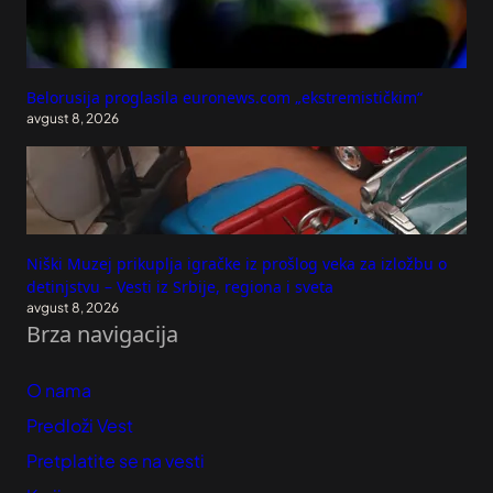
Belorusija proglasila euronews.com „ekstremističkim“
avgust 8, 2026
Niški Muzej prikuplja igračke iz prošlog veka za izložbu o
detinjstvu – Vesti iz Srbije, regiona i sveta
avgust 8, 2026
Brza navigacija
O nama
Predloži Vest
Pretplatite se na vesti