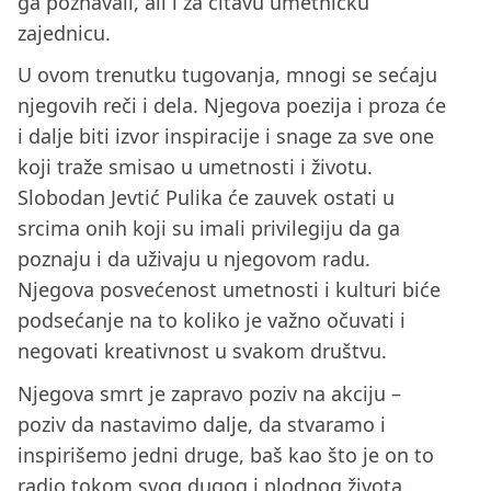
ga poznavali, ali i za čitavu umetničku
zajednicu.
U ovom trenutku tugovanja, mnogi se sećaju
njegovih reči i dela. Njegova poezija i proza će
i dalje biti izvor inspiracije i snage za sve one
koji traže smisao u umetnosti i životu.
Slobodan Jevtić Pulika će zauvek ostati u
srcima onih koji su imali privilegiju da ga
poznaju i da uživaju u njegovom radu.
Njegova posvećenost umetnosti i kulturi biće
podsećanje na to koliko je važno očuvati i
negovati kreativnost u svakom društvu.
Njegova smrt je zapravo poziv na akciju –
poziv da nastavimo dalje, da stvaramo i
inspirišemo jedni druge, baš kao što je on to
radio tokom svog dugog i plodnog života.