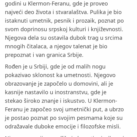
godini u Klermon-Feranu, gde je proveo
najveći deo života i stvaralaštva. Pulika je bio
istaknuti umetnik, pesnik i prozaik, poznat po
svom doprinosu srpskoj kulturi i književnosti.
Njegova dela su ostavila dubok trag u srcima
mnogih čitalaca, a njegov talenat je bio
prepoznat i van granica Srbije.
Rođen je u Srbiji, gde je od malih nogu
pokazivao sklonost ka umetnosti. Njegovo
obrazovanje je započelo u domovini, ali je
kasnije nastavilo u inostranstvu, gde je
stekao široko znanje i iskustvo. U Klermon-
Feranu je započeo svoj umetnički put, a ubrzo
je postao poznat po svojim pesmama koje su
odražavale duboke emocije i filozofske misli.