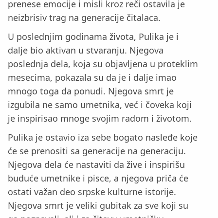
prenese emocije i misli kroz reči ostavila je
neizbrisiv trag na generacije čitalaca.
U poslednjim godinama života, Pulika je i
dalje bio aktivan u stvaranju. Njegova
poslednja dela, koja su objavljena u proteklim
mesecima, pokazala su da je i dalje imao
mnogo toga da ponudi. Njegova smrt je
izgubila ne samo umetnika, već i čoveka koji
je inspirisao mnoge svojim radom i životom.
Pulika je ostavio iza sebe bogato nasleđe koje
će se prenositi sa generacije na generaciju.
Njegova dela će nastaviti da žive i inspirišu
buduće umetnike i pisce, a njegova priča će
ostati važan deo srpske kulturne istorije.
Njegova smrt je veliki gubitak za sve koji su