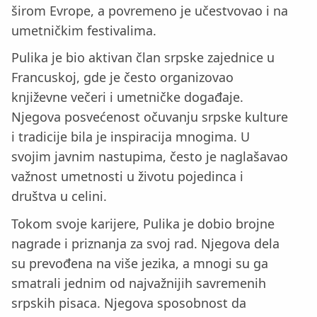
širom Evrope, a povremeno je učestvovao i na
umetničkim festivalima.
Pulika je bio aktivan član srpske zajednice u
Francuskoj, gde je često organizovao
književne večeri i umetničke događaje.
Njegova posvećenost očuvanju srpske kulture
i tradicije bila je inspiracija mnogima. U
svojim javnim nastupima, često je naglašavao
važnost umetnosti u životu pojedinca i
društva u celini.
Tokom svoje karijere, Pulika je dobio brojne
nagrade i priznanja za svoj rad. Njegova dela
su prevođena na više jezika, a mnogi su ga
smatrali jednim od najvažnijih savremenih
srpskih pisaca. Njegova sposobnost da