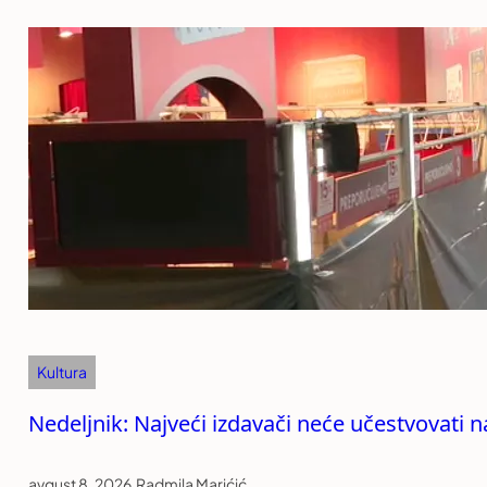
Kultura
Nedeljnik: Najveći izdavači neće učestvovati n
avgust 8, 2026
.
Radmila Marićić