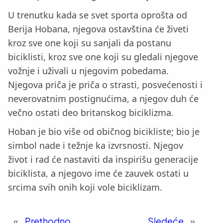
U trenutku kada se svet sporta oprošta od
Berija Hobana, njegova ostavština će živeti
kroz sve one koji su sanjali da postanu
biciklisti, kroz sve one koji su gledali njegove
vožnje i uživali u njegovim pobedama.
Njegova priča je priča o strasti, posvećenosti i
neverovatnim postignućima, a njegov duh će
večno ostati deo britanskog biciklizma.
Hoban je bio više od običnog bicikliste; bio je
simbol nade i težnje ka izvrsnosti. Njegov
život i rad će nastaviti da inspirišu generacije
biciklista, a njegovo ime će zauvek ostati u
srcima svih onih koji vole biciklizam.
«
Prethodno
Sledeće
»