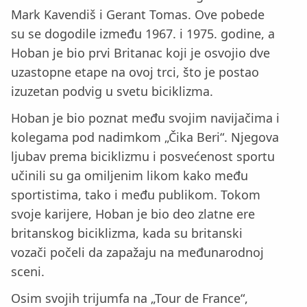
Mark Kavendiš i Gerant Tomas. Ove pobede
su se dogodile između 1967. i 1975. godine, a
Hoban je bio prvi Britanac koji je osvojio dve
uzastopne etape na ovoj trci, što je postao
izuzetan podvig u svetu biciklizma.
Hoban je bio poznat među svojim navijačima i
kolegama pod nadimkom „Čika Beri“. Njegova
ljubav prema biciklizmu i posvećenost sportu
učinili su ga omiljenim likom kako među
sportistima, tako i među publikom. Tokom
svoje karijere, Hoban je bio deo zlatne ere
britanskog biciklizma, kada su britanski
vozači počeli da zapažaju na međunarodnoj
sceni.
Osim svojih trijumfa na „Tour de France“,