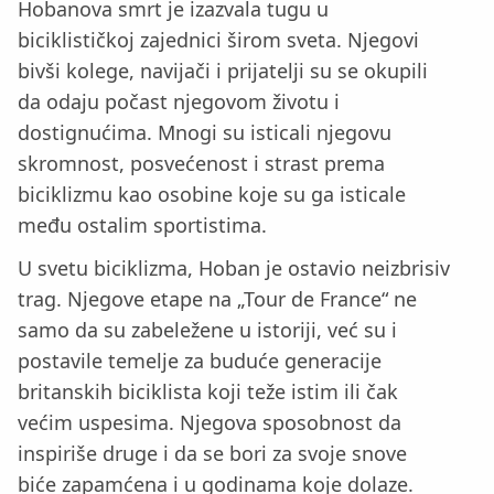
Hobanova smrt je izazvala tugu u
biciklističkoj zajednici širom sveta. Njegovi
bivši kolege, navijači i prijatelji su se okupili
da odaju počast njegovom životu i
dostignućima. Mnogi su isticali njegovu
skromnost, posvećenost i strast prema
biciklizmu kao osobine koje su ga isticale
među ostalim sportistima.
U svetu biciklizma, Hoban je ostavio neizbrisiv
trag. Njegove etape na „Tour de France“ ne
samo da su zabeležene u istoriji, već su i
postavile temelje za buduće generacije
britanskih biciklista koji teže istim ili čak
većim uspesima. Njegova sposobnost da
inspiriše druge i da se bori za svoje snove
biće zapamćena i u godinama koje dolaze.