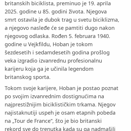
britanskih biciklista, preminuo je 19. aprila
2025. godine u 85. godini života. Njegova
smrt ostavila je dubok trag u svetu biciklizma,
a njegovo nasleđe će se pamtiti dugo nakon
njegovog odlaska. Rođen 5. februara 1940.
godine u Vejkfildu, Hoban je tokom
šezdesetih i sedamdesetih godina prošlog
veka izgradio izvanrednu profesionalnu
karijeru koja ga je učinila legendom
britanskog sporta.
Tokom svoje karijere, Hoban je postao poznat
po svojim izvanrednim dostignućima na
najprestižnijim biciklističkim trkama. Njegov
najistaknutiji uspeh je osam etapnih pobeda
na „Tour de France“, što je bio britanski
rekord sve do trenutka kada su ga nadmašili