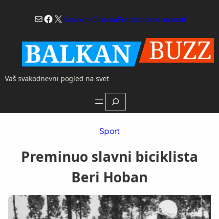
Skoči
Mail
Facebook
X
na
Naslovna
O nama
Pretplatite se na vesti
sadržaj
Vaš svakodnevni pogled na svet
Search
Sport
Preminuo slavni biciklista
Beri Hoban