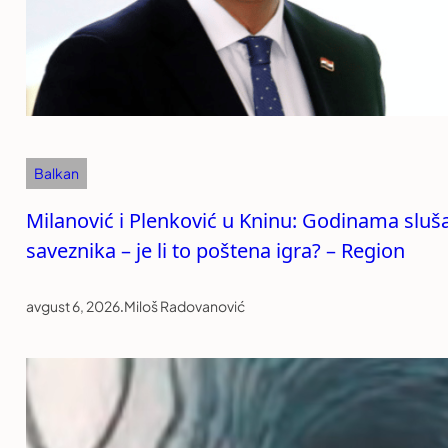
Balkan
Milanović i Plenković u Kninu: Godinama sluš
saveznika – je li to poštena igra? – Region
avgust 6, 2026
.
Miloš Radovanović