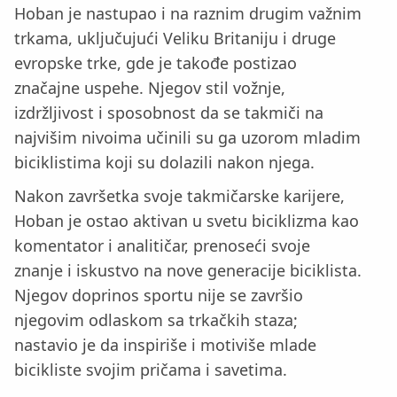
Hoban je nastupao i na raznim drugim važnim
trkama, uključujući Veliku Britaniju i druge
evropske trke, gde je takođe postizao
značajne uspehe. Njegov stil vožnje,
izdržljivost i sposobnost da se takmiči na
najvišim nivoima učinili su ga uzorom mladim
biciklistima koji su dolazili nakon njega.
Nakon završetka svoje takmičarske karijere,
Hoban je ostao aktivan u svetu biciklizma kao
komentator i analitičar, prenoseći svoje
znanje i iskustvo na nove generacije biciklista.
Njegov doprinos sportu nije se završio
njegovim odlaskom sa trkačkih staza;
nastavio je da inspiriše i motiviše mlade
bicikliste svojim pričama i savetima.