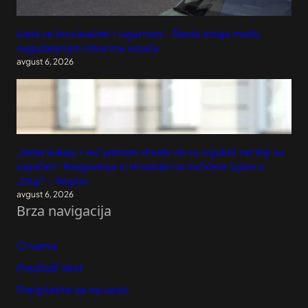
Kada se bira kvalitet i sigurnost – Škoda ostaje među
najpoželjnijim izborima vozača
avgust 6, 2026
„Neka kukaju i već jednom shvate da su izgubili rat koji su
započeli“: Reagovanja iz Hrvatske na Vučićeve izjave o
„Oluji“ – Region
avgust 6, 2026
Brza navigacija
O nama
Predloži Vest
Pretplatite se na vesti