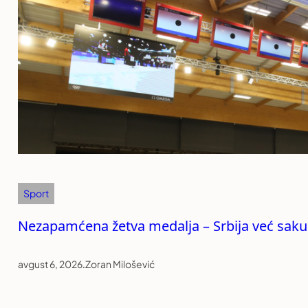
Sport
Nezapamćena žetva medalja – Srbija već sakup
avgust 6, 2026
.
Zoran Milošević