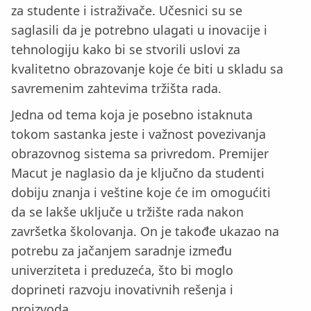
za studente i istraživače. Učesnici su se
saglasili da je potrebno ulagati u inovacije i
tehnologiju kako bi se stvorili uslovi za
kvalitetno obrazovanje koje će biti u skladu sa
savremenim zahtevima tržišta rada.
Jedna od tema koja je posebno istaknuta
tokom sastanka jeste i važnost povezivanja
obrazovnog sistema sa privredom. Premijer
Macut je naglasio da je ključno da studenti
dobiju znanja i veštine koje će im omogućiti
da se lakše uključe u tržište rada nakon
završetka školovanja. On je takođe ukazao na
potrebu za jačanjem saradnje između
univerziteta i preduzeća, što bi moglo
doprineti razvoju inovativnih rešenja i
proizvoda.