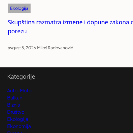
Ekologija
Skupština razmatra izmene i dopune zakona 
porezu
avgust 8, 2026
.
Miloš Radovanović
Kategorije
Auto-Moto
Balkan
Biznis
Društvo
Ekologija
Ekonomija