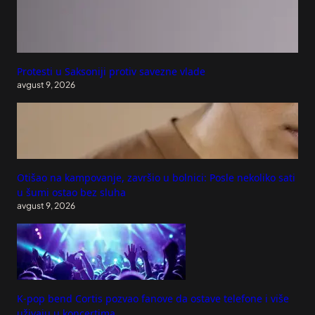
Protesti u Saksoniji protiv savezne vlade
avgust 9, 2026
Otišao na kampovanje, završio u bolnici: Posle nekoliko sati
u šumi ostao bez sluha
avgust 9, 2026
K-pop bend Cortis pozvao fanove da ostave telefone i više
uživaju u koncertima