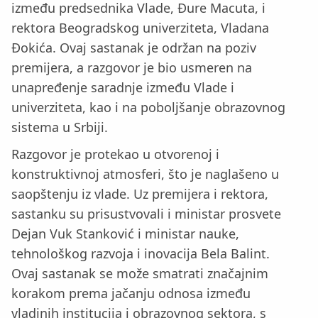
između predsednika Vlade, Đure Macuta, i
rektora Beogradskog univerziteta, Vladana
Đokića. Ovaj sastanak je održan na poziv
premijera, a razgovor je bio usmeren na
unapređenje saradnje između Vlade i
univerziteta, kao i na poboljšanje obrazovnog
sistema u Srbiji.
Razgovor je protekao u otvorenoj i
konstruktivnoj atmosferi, što je naglašeno u
saopštenju iz vlade. Uz premijera i rektora,
sastanku su prisustvovali i ministar prosvete
Dejan Vuk Stanković i ministar nauke,
tehnološkog razvoja i inovacija Bela Balint.
Ovaj sastanak se može smatrati značajnim
korakom prema jačanju odnosa između
vladinih institucija i obrazovnog sektora, s