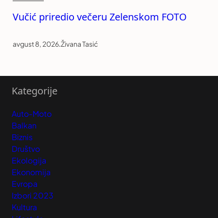
Vučić priredio večeru Zelenskom FOTO
avgust 8, 2026
.
Živana Tasić
Kategorije
Auto-Moto
Balkan
Biznis
Društvo
Ekologija
Ekonomija
Evropa
Izbori 2023
Kultura