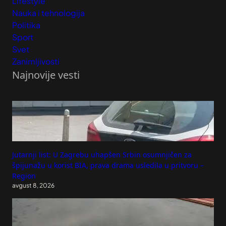
Lifestyle
Nauka i tehnologija
Politika
Sport
Svet
Zanimljivosti
Najnovije vesti
Jutarnji list: U Zagrebu uhapšen Srbin osumnjičen za
špijunažu u korist BIA, prava drama usledila u pritvoru –
Region
avgust 8, 2026