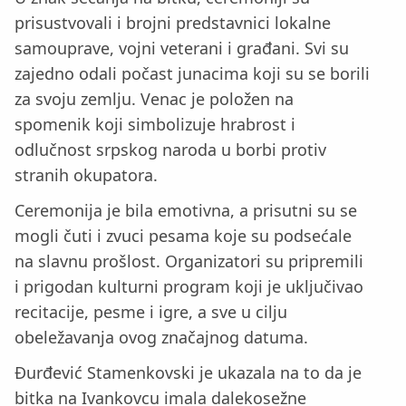
prisustvovali i brojni predstavnici lokalne
samouprave, vojni veterani i građani. Svi su
zajedno odali počast junacima koji su se borili
za svoju zemlju. Venac je položen na
spomenik koji simbolizuje hrabrost i
odlučnost srpskog naroda u borbi protiv
stranih okupatora.
Ceremonija je bila emotivna, a prisutni su se
mogli čuti i zvuci pesama koje su podsećale
na slavnu prošlost. Organizatori su pripremili
i prigodan kulturni program koji je uključivao
recitacije, pesme i igre, a sve u cilju
obeležavanja ovog značajnog datuma.
Đurđević Stamenkovski je ukazala na to da je
bitka na Ivankovcu imala dalekosežne