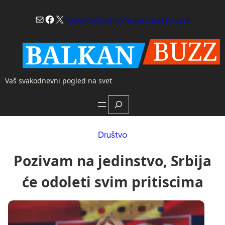
Skoči
Mail
Facebook
X
na
Naslovna
O nama
Pretplatite se na vesti
sadržaj
Vaš svakodnevni pogled na svet
Search
Društvo
Pozivam na jedinstvo, Srbija
će odoleti svim pritiscima