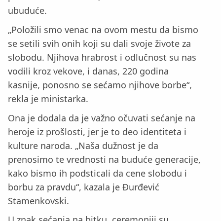
ubuduće.
„Položili smo venac na ovom mestu da bismo
se setili svih onih koji su dali svoje živote za
slobodu. Njihova hrabrost i odlučnost su nas
vodili kroz vekove, i danas, 220 godina
kasnije, ponosno se sećamo njihove borbe“,
rekla je ministarka.
Ona je dodala da je važno očuvati sećanje na
heroje iz prošlosti, jer je to deo identiteta i
kulture naroda. „Naša dužnost je da
prenosimo te vrednosti na buduće generacije,
kako bismo ih podsticali da cene slobodu i
borbu za pravdu“, kazala je Đurđević
Stamenkovski.
U znak sećanja na bitku, ceremoniji su