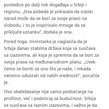
posledice po dalji tok događaja u Srbiji i
regionu. „Ova pobeda je pokazala da srpski
narod može da se bori za svoje pravo na
slobodu, i to je inspirisalo mnoge da se
priključe ustanku“, dodala je ona.
Pored toga, ministarka je naglasila da je
Srbija danas stabilna država koja se suočava
sa izazovima, ali koja je spremna da se bori za
svoja prava na međunarodnom planu. „Uvek
ćemo se boriti za ono što je naše, i nikada
nećemo odustati od naših vrednosti“, poručila
je.
Ovo obeležavanje nije samo podsećanje na
prošlost, već i podsticaj za budućnost. Srbija
se suočava sa raznim izazovima, i važno je da