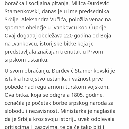
boračka i socijalna pitanja, Milica Đurđević
Stamenkovski, danas je u ime predsednika
Srbije, Aleksandra Vučića, položila venac na
spomen obeležje u Ivankovcu kod Ćuprije.
Ovaj događaj obeležava 220 godina od Boja
na Ivankovcu, istorijske bitke koja je
predstavljala značajan trenutak u Prvom
srpskom ustanku.
U svom obraćanju, Đurđević Stamenkovski je
istakla herojstvo ustanika i važnost prve
pobede nad regularnom turskom vojskom.
Ova bitka, koja se odigrala 1805. godine,
označila je početak borbe srpskog naroda za
slobodu i nezavisnost. Ministarka je naglasila
da je Srbija kroz svoju istoriju uvek odolevala
pritiscima i izazovima, te da će tako biti i