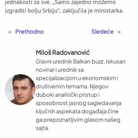
jednakosti za sve. „Samo zajedno možemo
izgraditi bolju Srbiju“, zaključila je ministarka.
«
Prethodno
Sledeće
»
Miloš Radovanović
Glavni urednik Balkan.buzz. Iskusan
novinar i urednik sa
specijalizacijom u ekonomskim i
društvenim temama. Njegov
duboki analitički pristup i
sposobnost jasnog sagledavanja
ključnih aspekata događaja čine
ga prepoznatljivim glasom našeg
sajta.