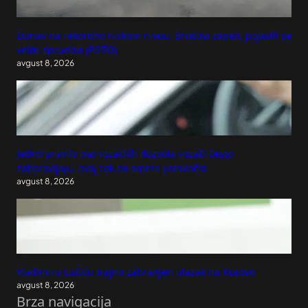
Dunav na rekordno niskom nivou: Brodovi zapeli, pojavili se
veliki sprudovi (FOTO)
avgust 8, 2026
Jedno pravilo oko vozačkih dozvola vozači često
zaboravljaju, ovaj rok ne smete preskočiti
avgust 8, 2026
Vladimiru Lučiću trajno zabranjen ulazak na Kosovo
avgust 8, 2026
Brza navigacija